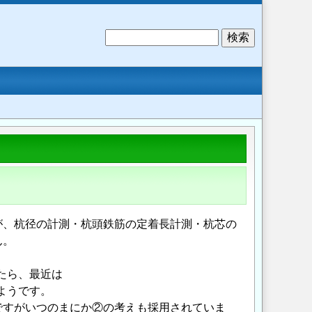
検
索
が、杭径の計測・杭頭鉄筋の定着長計測・杭芯の
ん。
たら、最近は
ようです。
ですがいつのまにか②の考えも採用されていま