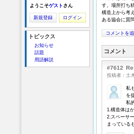
す。場所打ち
ようこそ
ゲスト
さん
構造上から考
新規登録
ログイン
ある協会に質
コメントを
トピックス
お知らせ
コメント
話題
用語解説
#7612
R
投稿者
土
私
を
私
1.構造体
2.スペー
まっている