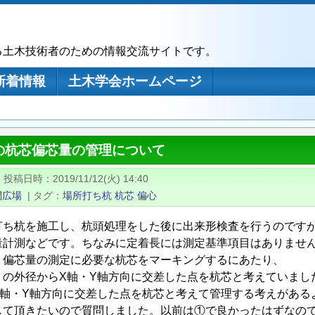
る土木技術者のための情報交流サイトです。
新着情報
土木学会ホームページ
の杭芯偏芯量の管理について
|
投稿日時
2019/11/12(火) 14:40
問広場
|
タグ
場所打ち杭
杭芯
偏心
打ち杭を施工し、杭頭処理をした後に出来形検査を行うのです
量計測などです。ちなみに定着長には測定基準項目はありませ
、偏芯量の測定に必要な杭芯をマーキングするにあたり、
トの外径からX軸・Y軸方向に交差した点を杭芯と考えていまし
X軸・Y軸方向に交差した点を杭芯と考えて管理する考えがある
して頂きたいので質問しました。以前は①で良かったはずなの