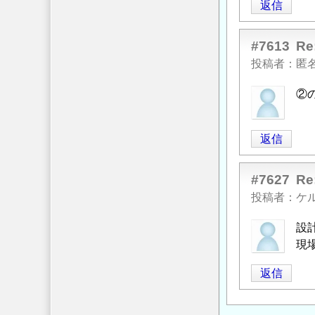
返信
#7613
R
投稿者
匿
②
返信
#7627
R
投稿者
ケ
設
現
返信