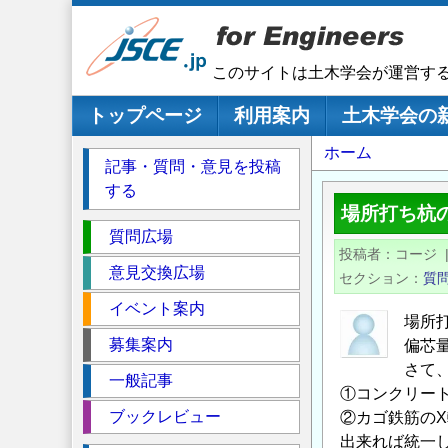
メ
イ
ン
このサイトは土木学会が運営す
コ
ン
メインナビゲーション
トップページ
利用案内
土木学会の
テ
パ
ホーム
ン
記事・質問・意見を投稿
ツ
ン
する
に
く
場所打ち杭
移
セ
ず
質問広場
動
投稿者
コージ
ク
意見交換広場
セクション
質
シ
イベント案内
ョ
場所
ン
募集案内
偏芯
さて
一般記事
①コンクリー
ブックレビュー
②カゴ鉄筋の
出来れば統一