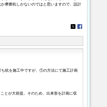
杭か摩擦杭しかないのではと思いますので、設計
。
Opens in a new wi
Opens in a new
打ち杭を施工中ですが、①の方法にて施工計画
ることが大前提。そのため、出来形を計画に収