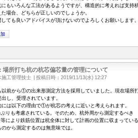
杭にもいろんな工法があるようですが、構造的に考えれば支持
えた場合、どちらが正しいのでしょうか。
問しても良いアドバイスが頂けないのでよろしくお願いします
追加
e: 場所打ち杭の杭芯偏芯量の管理について
木施工管理技士
|
投稿日時
2019/11/13(水) 12:27
も以前から①の出来形測定方法を採用していました。現在場所
提出し、受理されています。
的には以下の理由で①が杭芯の考えに近いと考えられます。
はかぶりも考慮されている。そのため、杭外周から測定するべき
サー等により鉄筋位置は杭全体に対して計画の位置に収まってい
ものから測定するのは無意味では。