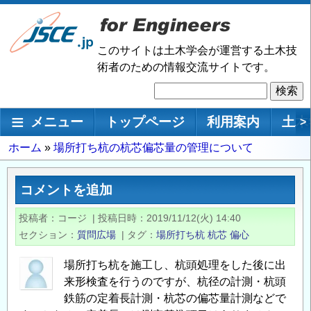
メ
イ
ン
このサイトは土木学会が運営する土木技
コ
術者のための情報交流サイトです。
ン
検
テ
索
ン
メインナビゲーション
メニュー
トップページ
利用案内
土木
>
ツ
に
パ
ホーム
場所打ち杭の杭芯偏芯量の管理について
移
ン
動
く
コメントを追加
ず
投稿者
コージ
|
投稿日時
2019/11/12(火) 14:40
セクション
質問広場
|
タグ
場所打ち杭
杭芯
偏心
場所打ち杭を施工し、杭頭処理をした後に出
来形検査を行うのですが、杭径の計測・杭頭
鉄筋の定着長計測・杭芯の偏芯量計測などで