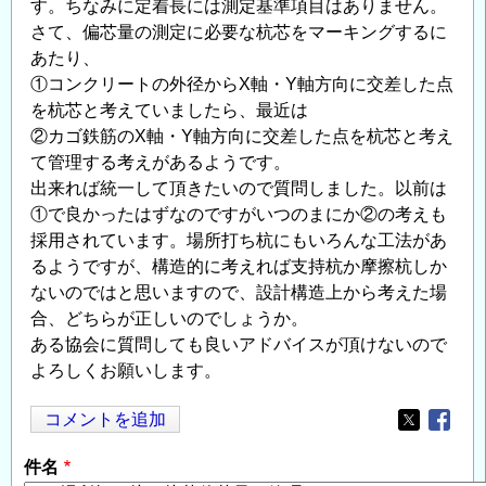
す。ちなみに定着長には測定基準項目はありません。
さて、偏芯量の測定に必要な杭芯をマーキングするに
あたり、
①コンクリートの外径からX軸・Y軸方向に交差した点
を杭芯と考えていましたら、最近は
②カゴ鉄筋のX軸・Y軸方向に交差した点を杭芯と考え
て管理する考えがあるようです。
出来れば統一して頂きたいので質問しました。以前は
①で良かったはずなのですがいつのまにか②の考えも
採用されています。場所打ち杭にもいろんな工法があ
るようですが、構造的に考えれば支持杭か摩擦杭しか
ないのではと思いますので、設計構造上から考えた場
合、どちらが正しいのでしょうか。
ある協会に質問しても良いアドバイスが頂けないので
よろしくお願いします。
コメントを追加
Opens in
Opens
件名