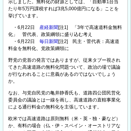
示しました。無料化の財源としては、「自動車1台当
たり年5万円課税すれば3兆5,000億円になる」ことを
挙げています。
・6月22日
産経新聞
[注1] 「3年で高速道料金無料
化」 菅代表、政策綱領に盛り込む考え
・6月22日
毎日新聞
[注2] 民主・菅代表：高速道
料金を無料化、党政策綱領に
野党の党首の発言ではありますが、従来タブー視され
てきた高速道路の無料化問題ついて、政治の場で議論
が行なわれることに意義があるのではないでしょう
か。
なお、与党自民党の亀井静香氏も、道路四公団民営化
委員会の議論とは一線を画し、高速道路の直轄事業化
による通行料金の無料化を主張しています。
欧米では高速道路は原則無料（米・英・独・豪など）
か、有料の場合（仏・伊・スペイン・オーストリアな