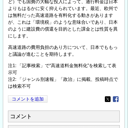
ど）でも国費の大幅な投入によって、通行料金は日本
よりもはるかに安く抑えられています。最近、欧州で
は無料だった高速道路を有料化する動きがあります
が、これは「環境税」のような意味合いであり、日本
のように建設費の償還を目的とした課金とは性質を異
にします。
高速道路の費用負担のあり方について、日本でももっ
と議論が進むことを期待します。
注1: 「記事検索」で“高速道料金無料化”を検索して表
示可
注2: 「ジャンル別速報」「政治」に掲載、投稿時点で
は検索不可
コメントを追加
Opens in
Opens
コメント