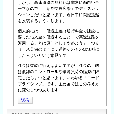
る
しかし，高速道路の無料化は非常に面白いテ
「
ーマなので，「意見交換広場」でディスカッ
柔
軟
ションしたいと思います。近日中に問題提起
な
を投稿するようにします。
料
個人的には，「償還主義（通行料金で建設に
金
要した借入金を償還すること）で高速道路を
体
運用することは原則としてやめよう」，つま
系
」
り，米英独のように，道路そのものは無料に
へ
したらよいという意見です。
の
返
課金は柔軟に行えばよいですが，課金の目的
信
は混雑のコントロールや環境負荷の軽減に限
定したらよいと思います。いわゆる「ロード
プライシング」です。主要国ではこの考え方
に変化しつつあります。
返信