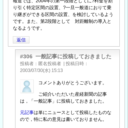
報道では、2004年の第一段階としてに?料金を割
り引く特定区間の設置、?一旦一般道におりて乗
り継ぎができる区間の設置、を検討しているよう
です。また、第2段階として 対距離制の導入と
なるようです。
返信
#306
一般記事に投稿しておきました
投稿者
匿名投稿者
|
投稿日時
2003/07/30(水) 15:13
匿
コメントありがとうございます。
名
ご紹介いただいた産経新聞の記事
投
は，「一般記事」に投稿しておきました。
稿
者
元記事
は単にニュースとして投稿したものな
に
ので，特に私の意見は書いておりません。
よ