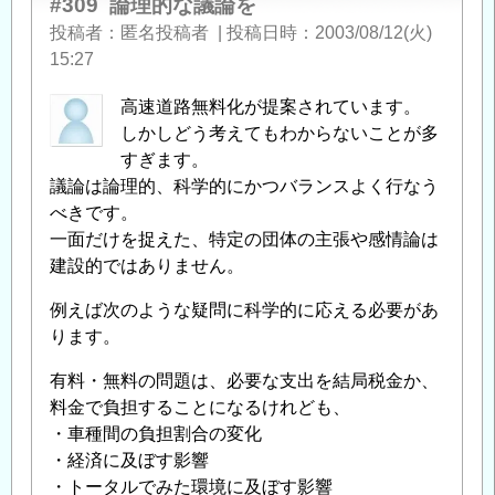
#309
論理的な議論を
投稿者
匿名投稿者
|
投稿日時
2003/08/12(火)
15:27
高速道路無料化が提案されています。
しかしどう考えてもわからないことが多
すぎます。
議論は論理的、科学的にかつバランスよく行なう
べきです。
一面だけを捉えた、特定の団体の主張や感情論は
建設的ではありません。
例えば次のような疑問に科学的に応える必要があ
ります。
有料・無料の問題は、必要な支出を結局税金か、
料金で負担することになるけれども、
・車種間の負担割合の変化
・経済に及ぼす影響
・トータルでみた環境に及ぼす影響