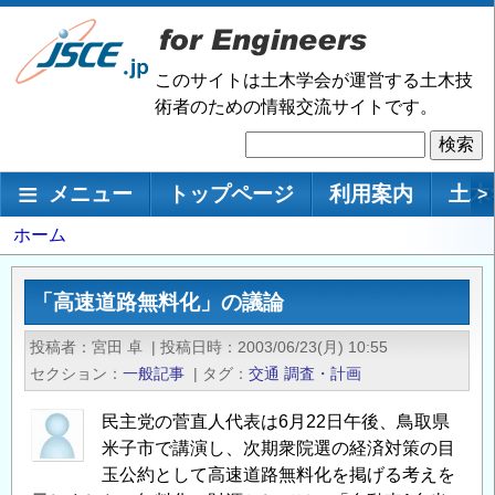
メ
イ
ン
このサイトは土木学会が運営する土木技
コ
術者のための情報交流サイトです。
ン
検
テ
索
ン
メインナビゲーション
メニュー
トップページ
利用案内
土木
>
ツ
に
パ
ホーム
移
ン
動
く
「高速道路無料化」の議論
ず
投稿者
宮田 卓
|
投稿日時
2003/06/23(月) 10:55
セクション
一般記事
|
タグ
交通
調査・計画
民主党の菅直人代表は6月22日午後、鳥取県
米子市で講演し、次期衆院選の経済対策の目
玉公約として高速道路無料化を掲げる考えを