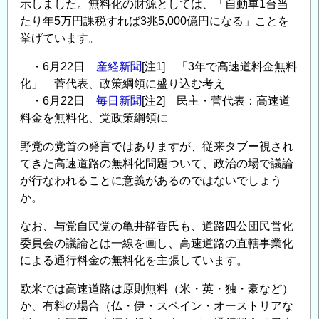
示しました。無料化の財源としては、「自動車1台当
たり年5万円課税すれば3兆5,000億円になる」ことを
挙げています。
・6月22日
産経新聞
[注1] 「3年で高速道料金無料
化」 菅代表、政策綱領に盛り込む考え
・6月22日
毎日新聞
[注2] 民主・菅代表：高速道
料金を無料化、党政策綱領に
野党の党首の発言ではありますが、従来タブー視され
てきた高速道路の無料化問題ついて、政治の場で議論
が行なわれることに意義があるのではないでしょう
か。
なお、与党自民党の亀井静香氏も、道路四公団民営化
委員会の議論とは一線を画し、高速道路の直轄事業化
による通行料金の無料化を主張しています。
欧米では高速道路は原則無料（米・英・独・豪など）
か、有料の場合（仏・伊・スペイン・オーストリアな