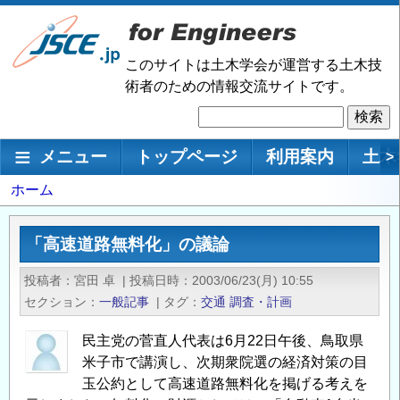
メ
イ
ン
このサイトは土木学会が運営する土木技
コ
術者のための情報交流サイトです。
ン
検
テ
索
ン
メインナビゲーション
メニュー
トップページ
利用案内
土木
>
ツ
に
パ
ホーム
移
ン
動
く
「高速道路無料化」の議論
ず
投稿者
宮田 卓
|
投稿日時
2003/06/23(月) 10:55
セクション
一般記事
|
タグ
交通
調査・計画
民主党の菅直人代表は6月22日午後、鳥取県
米子市で講演し、次期衆院選の経済対策の目
玉公約として高速道路無料化を掲げる考えを