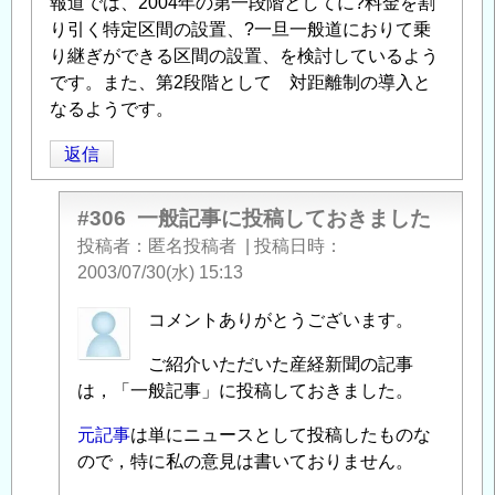
報道では、2004年の第一段階としてに?料金を割
り引く特定区間の設置、?一旦一般道におりて乗
り継ぎができる区間の設置、を検討しているよう
です。また、第2段階として 対距離制の導入と
なるようです。
返信
#306
一般記事に投稿しておきました
投稿者
匿名投稿者
|
投稿日時
2003/07/30(水) 15:13
匿
コメントありがとうございます。
名
ご紹介いただいた産経新聞の記事
投
は，「一般記事」に投稿しておきました。
稿
者
元記事
は単にニュースとして投稿したものな
に
ので，特に私の意見は書いておりません。
よ