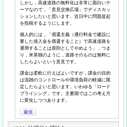
る
しかし，高速道路の無料化は非常に面白いテ
「
ーマなので，「意見交換広場」でディスカッ
柔
軟
ションしたいと思います。近日中に問題提起
な
を投稿するようにします。
料
個人的には，「償還主義（通行料金で建設に
金
要した借入金を償還すること）で高速道路を
体
運用することは原則としてやめよう」，つま
系
」
り，米英独のように，道路そのものは無料に
へ
したらよいという意見です。
の
返
課金は柔軟に行えばよいですが，課金の目的
信
は混雑のコントロールや環境負荷の軽減に限
定したらよいと思います。いわゆる「ロード
プライシング」です。主要国ではこの考え方
に変化しつつあります。
返信