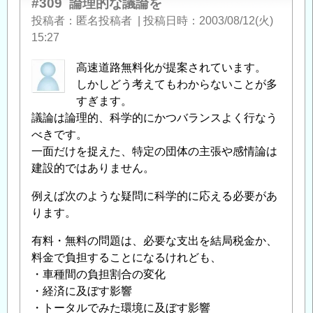
#309
論理的な議論を
投稿者
匿名投稿者
|
投稿日時
2003/08/12(火)
15:27
高速道路無料化が提案されています。
しかしどう考えてもわからないことが多
すぎます。
議論は論理的、科学的にかつバランスよく行なう
べきです。
一面だけを捉えた、特定の団体の主張や感情論は
建設的ではありません。
例えば次のような疑問に科学的に応える必要があ
ります。
有料・無料の問題は、必要な支出を結局税金か、
料金で負担することになるけれども、
・車種間の負担割合の変化
・経済に及ぼす影響
・トータルでみた環境に及ぼす影響