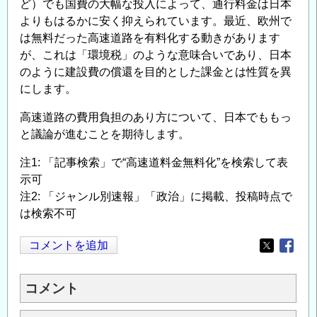
ど）でも国費の大幅な投入によって、通行料金は日本
よりもはるかに安く抑えられています。最近、欧州で
は無料だった高速道路を有料化する動きがあります
が、これは「環境税」のような意味合いであり、日本
のように建設費の償還を目的とした課金とは性質を異
にします。
高速道路の費用負担のあり方について、日本でももっ
と議論が進むことを期待します。
注1: 「記事検索」で“高速道料金無料化”を検索して表
示可
注2: 「ジャンル別速報」「政治」に掲載、投稿時点で
は検索不可
コメントを追加
Opens in
Opens
コメント