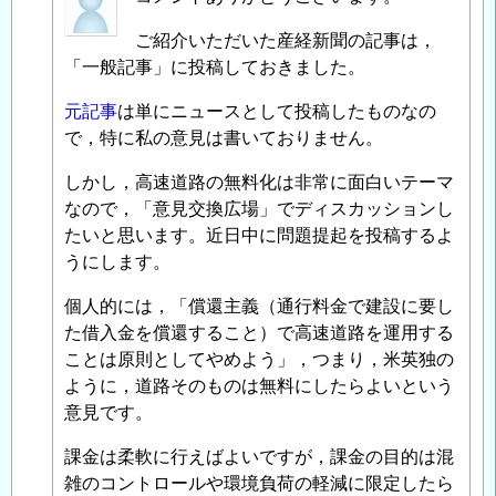
名
ご紹介いただいた産経新聞の記事は，
投
「一般記事」に投稿しておきました。
稿
者
元記事
は単にニュースとして投稿したものなの
に
で，特に私の意見は書いておりません。
よ
る
しかし，高速道路の無料化は非常に面白いテーマ
「
なので，「意見交換広場」でディスカッションし
柔
軟
たいと思います。近日中に問題提起を投稿するよ
な
うにします。
料
個人的には，「償還主義（通行料金で建設に要し
金
た借入金を償還すること）で高速道路を運用する
体
ことは原則としてやめよう」，つまり，米英独の
系
」
ように，道路そのものは無料にしたらよいという
へ
意見です。
の
返
課金は柔軟に行えばよいですが，課金の目的は混
信
雑のコントロールや環境負荷の軽減に限定したら