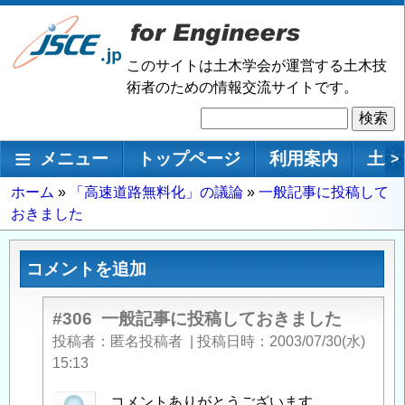
メ
イ
ン
このサイトは土木学会が運営する土木技
コ
術者のための情報交流サイトです。
ン
検
テ
索
ン
メインナビゲーション
メニュー
トップページ
利用案内
土木
>
ツ
に
パ
ホーム
「高速道路無料化」の議論
一般記事に投稿して
移
おきました
ン
動
く
ず
コメントを追加
#306
一般記事に投稿しておきました
投稿者
匿名投稿者
|
投稿日時
2003/07/30(水)
15:13
匿
コメントありがとうございます。