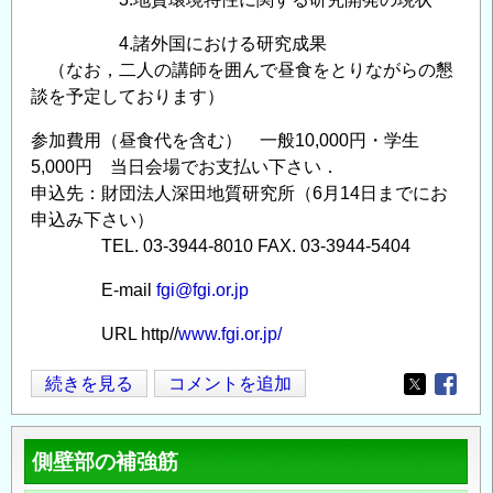
4.諸外国における研究成果
（なお，二人の講師を囲んで昼食をとりながらの懇
談を予定しております）
参加費用（昼食代を含む） 一般10,000円・学生
5,000円 当日会場でお支払い下さい．
申込先：財団法人深田地質研究所（6月14日までにお
申込み下さい）
TEL. 03-3944-8010 FAX. 03-3944-5404
E-mail
fgi@fgi.or.jp
URL http//
www.fgi.or.jp/
放
続きを見る
コメントを追加
Opens in
Opens
射
性
側壁部の補強筋
廃