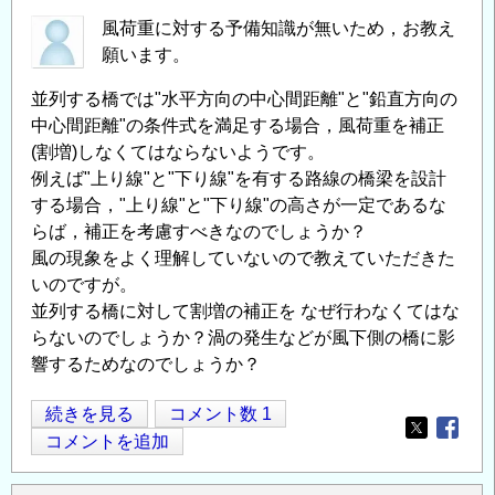
年
風荷重に対する予備知識が無いため，お教え
記
願います。
念
並列する橋では"水平方向の中心間距離"と"鉛直方向の
企
中心間距離"の条件式を満足する場合，風荷重を補正
画
(割増)しなくてはならないようです。
（パ
例えば"上り線"と"下り線"を有する路線の橋梁を設計
ネ
する場合，"上り線"と"下り線"の高さが一定であるな
ル）
らば，補正を考慮すべきなのでしょうか？
展
風の現象をよく理解していないので教えていただきた
開
いのですが。
催
並列する橋に対して割増の補正を なぜ行わなくてはな
の
らないのでしょうか？渦の発生などが風下側の橋に影
響するためなのでしょうか？
並
続きを見る
コメント数 1
Opens in
Opens
列
コメントを追加
す