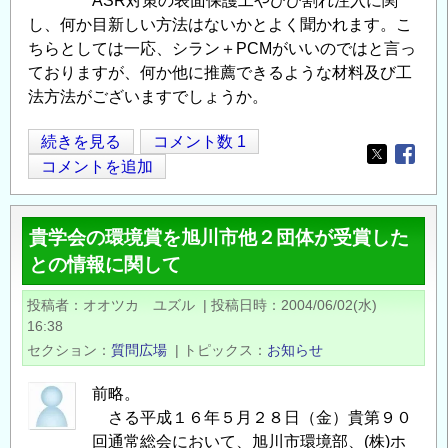
ASR対策の表面保護工やひび割れ注入に関
し、何か目新しい方法はないかとよく聞かれます。こ
ちらとしては一応、シラン＋PCMがいいのではと言っ
ておりますが、何か他に推薦できるような材料及び工
法方法がございますでしょうか。
コ
続きを見る
コメント数 1
Opens in
Opens
ン
コメントを追加
ク
リ
貴学会の環境賞を旭川市他２団体が受賞した
ー
との情報に関して
ト
構
投稿者
オオツカ ユズル
|
投稿日時
2004/06/02(水)
造
16:38
物
セクション
質問広場
|
トピックス
お知らせ
の
表
前略。
面
さる平成１６年５月２８日（金）貴第９０
保
回通常総会において、旭川市環境部、(株)ホ