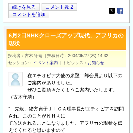
鉄
続きを見る
コメント数 2
Opens in
Opens
筋
コメントを追加
SD295
と
6月2日NHKクローズアップ現代、アフリカの
SD345
現状
の
投稿者
古木 守靖
|
投稿日時
2004/05/27(木) 14:32
セクション
イベント案内
|
トピックス
お知らせ
在エチオピア大使の泉堅二郎会員より以下の
ご案内がありました。
ぜひご覧頂きたくようご案内いたします。
（古木守靖）
” 先般、緒方貞子ＪＩＣＡ理事長がエチオピアを訪問
され、このことがＮＨＫに
て放送されることになりました。アフリカの現状を伝
えてくれると思いますので