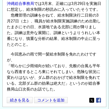
沖縄総合事務局
では3月末、正確には3月29日を実施日
ッ
に想定し、給水制限の秒読みに入っていたそうです。
プ
危機管理の訓練をかねて、給水制限決行二日前の3
現
月27日（土）、職員が給水制限実施訓練のため出勤し
代、
たまさにその日、水源地である北部に雨が降りまし
ア
た。訓練は意外な展開に、訓練というよりうれしい本
フ
番になり、慎重な分析の結果、給水制限の中止に至っ
リ
たとのこと。
カ
の
今回恵みの雨で間一髪給水制限を免れたわけです
が、
現
「明らかに少雨傾向が続いており、先般の台風も平年
状
なら西進するところ東にそれてしまい、危険な状況に
の
変わりはないが、ダム群のおかげで給水制限を免れて
いる。北部ダム群の効果は絶大だ」というのが総合事
務局山口次長のお話でした。
沖
続きを見る
コメントを追加
Opens in
Opens
縄