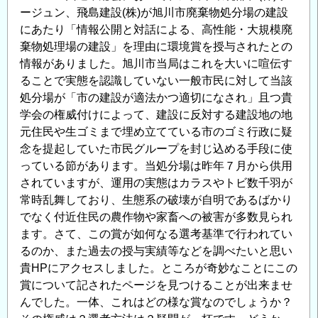
ージュン、飛島建設(株)が旭川市廃棄物処分場の建設
護
にあたり「情報公開と対話による、高性能・大規模廃
工
棄物処理場の建設」を理由に環境賞を授与されたとの
の
情報がありました。旭川市当局はこれを大いに喧伝す
ることで実態を認識していない一般市民に対して当該
処分場が「市の建設が適法かつ適切になされ」且つ貴
学会の権威付けによって、建設に反対する建設地の地
元住民や生ゴミまで埋め立てている市のゴミ行政に疑
念を提起していた市民グループを封じ込める手段に使
っている節があります。当処分場は昨年７月から供用
されていますが、運用の実態はカラスやトビ数千羽が
常時乱舞しており、生態系の破壊が自明であるばかり
でなく付近住民の農作物や家畜への被害が多数見られ
ます。さて、この賞が如何なる選考基準で行われてい
るのか、また過去の授与実績等などを調べたいと思い
貴HPにアクセスしました。ところが奇妙なことにこの
賞について記されたページを見つけることが出来ませ
んでした。一体、これはどの様な賞なのでしょうか？