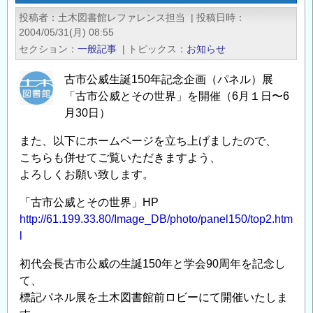
の
投稿者
土木図書館レファレンス担当
|
投稿日時
制
2004/05/31(月) 08:55
定
セクション
一般記事
|
トピックス
お知らせ
は
無
古市公威生誕150年記念企画（パネル）展
意
「古市公威とその世界」を開催（6月１日〜6
味
月30日）
か
また、以下にホームページを立ち上げましたので、
の
こちらも併せてご覧いただきますよう、
よろしくお願い致します。
「古市公威とその世界」HP
http://61.199.33.80/Image_DB/photo/panel150/top2.htm
l
初代会長古市公威の生誕150年と学会90周年を記念し
て、
標記パネル展を土木図書館前ロビーにて開催いたしま