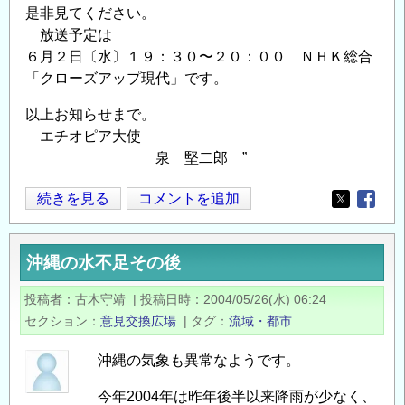
是非見てください。
放送予定は
６月２日〔水〕１９：３０〜２０：００ ＮＨＫ総合
「クローズアップ現代」です。
以上お知らせまで。
エチオピア大使
泉 堅二郎 ”
6
続きを見る
コメントを追加
Opens in
Opens
月
2
沖縄の水不足その後
日
NHK
投稿者
古木守靖
|
投稿日時
2004/05/26(水) 06:24
ク
セクション
意見交換広場
|
タグ
流域・都市
ロ
ー
沖縄の気象も異常なようです。
ズ
今年2004年は昨年後半以来降雨が少なく、
ア