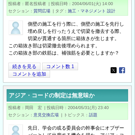
棄
投稿者
匿名投稿者
|
投稿日時
2004/06/01(火) 14:00
物
セクション
質問広場
|
タグ
施工・マネジメント
設計
の
地
側壁の施工を行う際に、側壁の施工を先行し
層
埋め戻しを行ったうえで切梁を撤去する際、
処
切梁が貫通する箇所に箱抜きが生じます。
分
この箱抜き部は切梁撤去後埋められます。
この箱抜き部の鉄筋は、補強筋を必要としますか？
に
関
側
続きを見る
コメント数 1
す
Opens in
Opens
壁
コメントを追加
る
部
ジ
の
オ
アジア・コードの制定は無意味か
補
フ
強
ォ
投稿者
岡田 宏
|
投稿日時
2004/05/31(月) 23:40
筋
ー
セクション
意見交換広場
|
トピックス
話題
の
ラ
先日、学会の或る委員会の幹事会にオブザー
ム