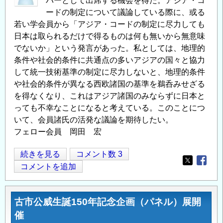
バーとして出席する機会を得た。アジア・コ
講
ードの制定について議論している際に、或る
演
若い学会員から「アジア・コードの制定に尽力しても
会
日本は取られるだけで得るものは何も無いから無意味
の
でないか」という発言があった。私としては、地理的
条件や社会的条件に共通点の多いアジアの国々と協力
して統一技術基準の制定に尽力しないと、地理的条件
や社会的条件が異なる西欧諸国の基準を鵜呑みせざる
を得なくなり、これはアジア諸国のみならずに日本と
っても不幸なことになると考えている。このことにつ
いて、会員諸氏の活発な議論を期待したい。
フェロー会員 岡田 宏
ア
続きを見る
コメント数 3
Opens in
Opens
ジ
コメントを追加
ア・
コ
古市公威生誕150年記念企画（パネル）展開
ー
催
ド