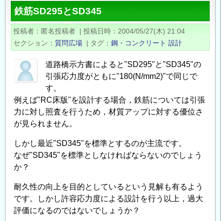
る
鉄筋SD295とSD345
橋
の
投稿者
匿名投稿者
|
投稿日時
2004/05/27(木) 21:04
風
セクション
質問広場
|
タグ
鋼・コンクリート
設計
荷
重
道路橋示方書によると"SD295"と"SD345"の
の
引張応力度がともに"180(N/mm2)"で同じで
す。
例えば"RC床版"を設計する場合，鉄筋については引張
力に対し照査を行うため，材質アップに対する優位さ
が見られません。
しかし最近"SD345"を標準とするのが主流です。
なぜ"SD345"を標準としなければならないのでしょう
か？
耐久性の向上を目的としているという見解も有るよう
です。しかし許容応力度による設計を行う以上，過大
評価になるのではないでしょうか？