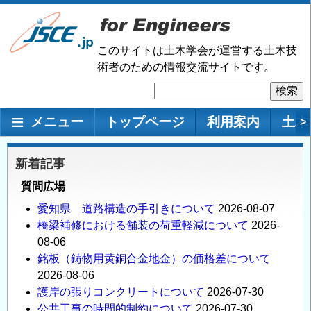
メ
イ
ン
このサイトは土木学会が運営する土木技
コ
術者のための情報交流サイトです。
ン
検
テ
索
ン
メインナビゲーション
メニュー
トップページ
利用案内
土木
>
ツ
に
移
新着記事
動
質問広場
愛知県 道路構造の手引きについて
2026-08-07
橋梁補修における舗装の荷重軽減について
2026-
08-06
銘板（鋳物用黄銅合金地金）の価格差について
2026-08-06
護岸の張りコンクリートについて
2026-07-30
公共工事の時間的制約について
2026-07-30