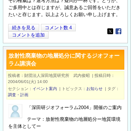
その権威は？選考方法は？疑問が一杯です。どうか、
ご多用中とは存じますが、誠意あるご回答をいただき
たいと存じます。以上よろしくお願い申し上げます。
貴
続きを見る
コメント数 4
Opens in
Opens
学
コメントを追加
会
の
放射性廃棄物の地層処分に関するジオフォー
環
ラム講演会
境
賞
投稿者
財団法人深田地質研究所 武内俊昭
|
投稿日時
を
2004/06/01(火) 14:00
旭
セクション
イベント案内
|
トピックス
お知らせ
|
タグ
川
調査・計画
市
「深田研ジオフォーラム2004」開催のご案内
他
２
テーマ：放射性廃棄物の地層処分ー地質環境
団
を主体としてー
体