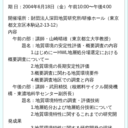
が
期 日：2004年6月18日（金）午前10:00〜午後4:00
受
開催場所：財団法人深田地質研究所/研修ホール（東京
賞
都文京区本駒込2-13-12）
し
内容
た
午前の部：講師・山崎晴雄（東京都立大学教授）
と
題名：地質環境の安定性評価・概要調査の内容
の
1.はじめにーHWL地層処分場選定における
情
概要調査についてー
報
2.地質環境の長期安定性評価
に
3.概要調査に関わる地質環境要件
関
4.概要調査地区での調査と内容
し
午後の部：講師・武田精悦（核燃料サイクル開発機
て
構・東濃地科学センター副所長）
の
題名：地質環境特性の調査・評価技術
1.地層処分および地層処分技術について
2.地質環境特性に関するこれまでの研究開
発成果
3.地質環境特性に関する研究開発の現状