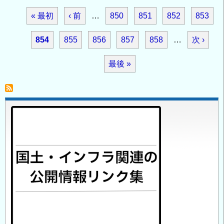
の
ペ
先
« 最初
前
‹ 前
…
ペ
850
ペ
851
ペ
852
ペ
853
水
ー
不
ジ
頭
ペ
ー
ー
ー
ー
カ
854
ペ
855
ペ
856
ペ
857
ペ
858
…
次
次 ›
足
送
ペ
ー
ジ
ジ
ジ
ジ
そ
り
レ
ー
ー
ー
ー
ペ
最
最後 »
の
ー
ジ
ン
ジ
ジ
ジ
ジ
ー
後
終
の
ジ
ト
ジ
ペ
ペ
ー
ー
ジ
ジ