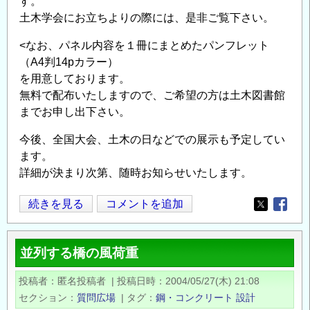
す。
土木学会にお立ちよりの際には、是非ご覧下さい。
<なお、パネル内容を１冊にまとめたパンフレット
（A4判14pカラー）
を用意しております。
無料で配布いたしますので、ご希望の方は土木図書館
までお申し出下さい。
今後、全国大会、土木の日などでの展示も予定してい
ます。
詳細が決まり次第、随時お知らせいたします。
古
続きを見る
コメントを追加
Opens in
Opens
市
公
並列する橋の風荷重
威
生
投稿者
匿名投稿者
|
投稿日時
2004/05/27(木) 21:08
誕
セクション
質問広場
|
タグ
鋼・コンクリート
設計
150