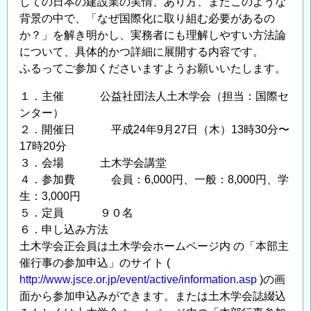
しての日本の建設業の実情、あり方、またこのような
背景の中で、「なぜ国際化に取り組む必要があるの
か？」を解き明かし、実務者にも理解しやすい方法論
について、具体的かつ詳細に展開する内容です。
ふるってご参加くださいますようお願いいたします。
１．主催 公益社団法人土木学会（担当：国際セ
ンター）
２．開催日 平成24年9月27日（木）13時30分〜
17時20分
３．会場 土木学会講堂
４．参加費 会員：6,000円、一般：8,000円、学
生：3,000円
５．定員 ９０名
６．申し込み方法
土木学会正会員は土木学会ホームページ内 の「本部主
催行事の参加申込」のサイト (
http://www.jsce.or.jp/event/active/information.asp
)の画
面から参加申込みができます。または土木学会誌綴込