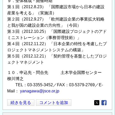
９．全体構成・開催時期
第１回（2012.8.23） 「国際建設市場から日本の建設
産業を考える」（実施済）
第２回（2012.9.27） 「欧州建設企業の事業拡大戦略
と我が国の建設企業の方向性」（今回）
第３回（2012.10.25） 「国際建設プロジェクトのアド
ミニストレーション（事務管理技術）」
第４回（2012.11.22） 「日本企業の特性を考慮したプ
ロジェクトマネジメントシステムの構築」
第５回（2012.12.21） 「契約管理を基盤としたプロジ
ェクトマネジメント
１０．申込先・問合先 土木学会国際センター
柳川博之
TEL：03-3355-3452／FAX：03-5379-2769／E-
Mail：
yanagawa@jsce.or.jp
国
続きを見る
コメントを追加
Opens in
Opens
際