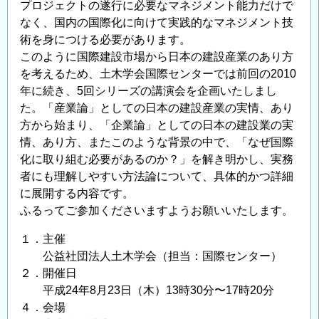
建
プロジェクトの遂行に必要なマネジメント能力だけで
設
なく、国内の国際化に向けて実践的なマネジメント技
企
術を身につける必要があります。
業
このように国際建設市場から日本の建設産業のあり方
を考えるため、土木学会国際センターでは前回の2010
の
年に続き、5回シリーズの講演会を企画いたしまし
事
た。「産業論」としての日本の建設産業の実情、あり
業
方から始まり、「企業論」としての日本の建設業の実
拡
情、あり方、またこのような背景の中で、「なぜ国際
大
化に取り組む必要があるのか？」を解き明かし、実務
戦
者にも理解しやすい方法論について、具体的かつ詳細
略
に展開する内容です。
と
ふるってご参加くださいますようお願いいたします。
我
が
１．主催
国
公益社団法人土木学会（担当：国際センター）
の
２．開催日
建
平成24年8月23日（木）13時30分〜17時20分
設
４．会場