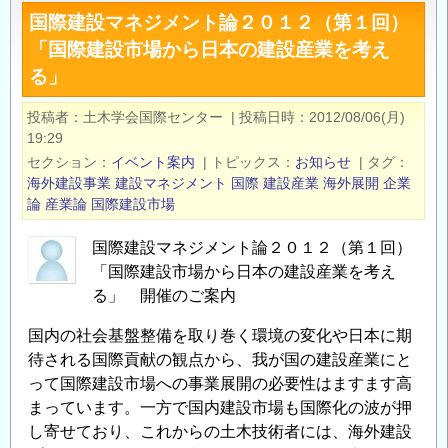
建
国際建設マネジメント論２０１２（第１回）
設
「国際建設市場から日本の建設産業を考え
マ
る」
ネ
ジ
投稿者
土木学会国際センター
|
投稿日時
2012/08/06(月)
メ
19:29
ン
セクション
イベント案内
|
トピックス
お知らせ
|
タグ
ト
海外建設事業
建設マネジメント
国際
建設産業
海外展開
企業
論
論
産業論
国際建設市場
２
国際建設マネジメント論２０１２（第１回）
０
「国際建設市場から日本の建設産業を考え
１
る」 開催のご案内
２
（第
国内の社会基盤整備を取り巻く環境の変化や日本に期
２
待される国際貢献の観点から、我が国の建設産業にと
回）
って国際建設市場への事業展開の必要性はますます高
「欧
まっています。一方で国内建設市場も国際化の波が押
州
し寄せており、これからの土木技術者には、海外建設