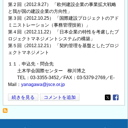
第２回（2012.9.27） 「欧州建設企業の事業拡大戦略
と我が国の建設企業の方向性」
第３回（2012.10.25） 「国際建設プロジェクトのアド
ミニストレーション（事務管理技術）」
第４回（2012.11.22） 「日本企業の特性を考慮したプ
ロジェクトマネジメントシステムの構築」
第５回（2012.12.21） 「契約管理を基盤としたプロジ
ェクトマネジメント
１１．申込先・問合先
土木学会国際センター 柳川博之
TEL：03-3355-3452／FAX：03-5379-2769／E-
Mail：
yanagawa@jsce.or.jp
国
続きを見る
コメントを追加
Opens in
Opens
際
建
設
マ