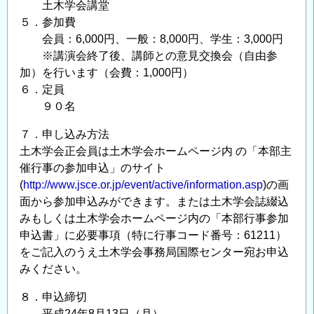
企
土木学会講堂
業
５．参加費
会員：6,000円、一般：8,000円、学生：3,000円
の
※講演会終了後、講師との意見交換会（自由参
方
加）を行います（会費：1,000円）
向
６．定員
性」
９０名
の
７．申し込み方法
土木学会正会員は土木学会ホームページ内 の「本部主
催行事の参加申込」のサイト
(
http://www.jsce.or.jp/event/active/information.asp
)の画
面から参加申込みができます。または土木学会誌綴込
みもしくは土木学会ホームページ内の「本部行事参加
申込書」に必要事項（特に行事コード番号：61211）
をご記入のうえ土木学会事務局国際センター宛お申込
みください。
８．申込締切
平成24年8月13日（月）