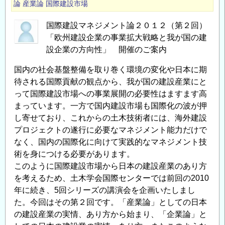
論
産業論
国際建設市場
国際建設マネジメント論２０１２（第２回）
「欧州建設企業の事業拡大戦略と我が国の建
設企業の方向性」 開催のご案内
国内の社会基盤整備を取り巻く環境の変化や日本に期
待される国際貢献の観点から、我が国の建設産業にと
って国際建設市場への事業展開の必要性はますます高
まっています。一方で国内建設市場も国際化の波が押
し寄せており、これからの土木技術者には、海外建設
プロジェクトの遂行に必要なマネジメント能力だけで
なく、国内の国際化に向けて実践的なマネジメント技
術を身につける必要があります。
このように国際建設市場から日本の建設産業のあり方
を考えるため、土木学会国際センターでは前回の2010
年に続き、5回シリーズの講演会を企画いたしまし
た。今回はその第２回です。「産業論」としての日本
の建設産業の実情、あり方から始まり、「企業論」と