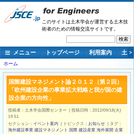
メ
イ
ン
このサイトは土木学会が運営する土木技
コ
術者のための情報交流サイトです。
ン
検
テ
索
ン
メインナビゲーション
メニュー
トップページ
利用案内
土木
>
ツ
に
パ
ホーム
移
ン
動
く
国際建設マネジメント論２０１２（第２回）
ず
「欧州建設企業の事業拡大戦略と我が国の建
設企業の方向性」
投稿者
土木学会国際センター
|
投稿日時
2012/09/18(火)
19:51
セクション
イベント案内
|
トピックス
お知らせ
|
タグ
海外建設事業
建設マネジメント
国際
建設産業
海外展開
企業