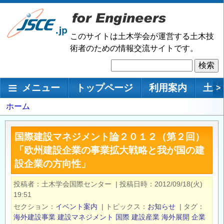
メ
イ
ン
このサイトは土木学会が運営する土木技
コ
術者のための情報交流サイトです。
ン
検
テ
索
ン
メインナビゲーション
メニュー
トップページ
利用案内
土木
>
ツ
に
パ
ホーム
移
ン
動
く
国際建設マネジメント論２０１２（第２回）
ず
「欧州建設企業の事業拡大戦略と我が国の建
設企業の方向性」
投稿者
土木学会国際センター
|
投稿日時
2012/09/18(火)
19:51
セクション
イベント案内
|
トピックス
お知らせ
|
タグ
海外建設事業
建設マネジメント
国際
建設産業
海外展開
企業