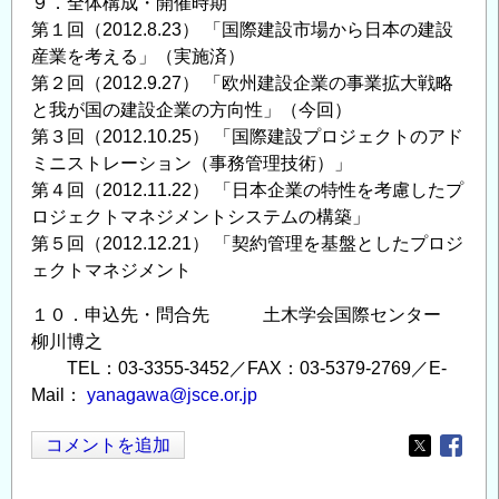
９．全体構成・開催時期
第１回（2012.8.23） 「国際建設市場から日本の建設
産業を考える」（実施済）
第２回（2012.9.27） 「欧州建設企業の事業拡大戦略
と我が国の建設企業の方向性」（今回）
第３回（2012.10.25） 「国際建設プロジェクトのアド
ミニストレーション（事務管理技術）」
第４回（2012.11.22） 「日本企業の特性を考慮したプ
ロジェクトマネジメントシステムの構築」
第５回（2012.12.21） 「契約管理を基盤としたプロジ
ェクトマネジメント
１０．申込先・問合先 土木学会国際センター
柳川博之
TEL：03-3355-3452／FAX：03-5379-2769／E-
Mail：
yanagawa@jsce.or.jp
コメントを追加
Opens in
Opens