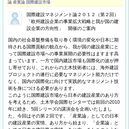
論
産業論
国際建設市場
国際建設マネジメント論２０１２（第２回）
「欧州建設企業の事業拡大戦略と我が国の建
設企業の方向性」 開催のご案内
国内の社会基盤整備を取り巻く環境の変化や日本に期
待される国際貢献の観点から、我が国の建設産業にと
って国際建設市場への事業展開の必要性はますます高
まっています。一方で国内建設市場も国際化の波が押
し寄せており、これからの土木技術者には、海外建設
プロジェクトの遂行に必要なマネジメント能力だけで
なく、国内の国際化に向けて実践的なマネジメント技
術を身につける必要があります。
このように国際建設市場から日本の建設産業のあり方
を考えるため、土木学会国際センターでは前回の2010
年に続き、5回シリーズの講演会を企画いたしまし
た。今回はその第２回です。「産業論」としての日本
の建設産業の実情、あり方から始まり、「企業論」と