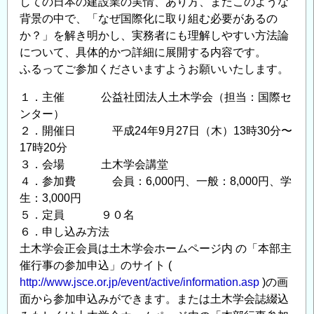
しての日本の建設業の実情、あり方、またこのような
背景の中で、「なぜ国際化に取り組む必要があるの
か？」を解き明かし、実務者にも理解しやすい方法論
について、具体的かつ詳細に展開する内容です。
ふるってご参加くださいますようお願いいたします。
１．主催 公益社団法人土木学会（担当：国際セ
ンター）
２．開催日 平成24年9月27日（木）13時30分〜
17時20分
３．会場 土木学会講堂
４．参加費 会員：6,000円、一般：8,000円、学
生：3,000円
５．定員 ９０名
６．申し込み方法
土木学会正会員は土木学会ホームページ内 の「本部主
催行事の参加申込」のサイト (
http://www.jsce.or.jp/event/active/information.asp
)の画
面から参加申込みができます。または土木学会誌綴込