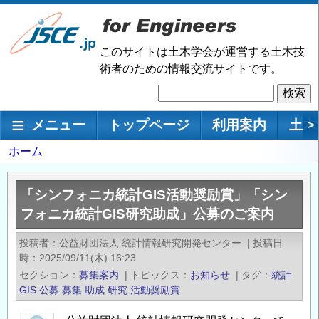
メ
イ
ン
このサイトは土木学会が運営する土木技
コ
術者のための情報交流サイトです。
ン
検
テ
索
ン
メインナビゲーション
メニュー
トップページ
利用案内
土木
>
ツ
に
パ
ホーム
移
ン
動
く
「シンフォニカ統計GIS活動奨励賞」「シン
ず
フォニカ統計GIS研究助成」公募のご案内
投稿者
公益財団法人 統計情報研究開発センター
|
投稿日
時
2025/09/11(木) 16:23
セクション
募集案内
|
トピックス
お知らせ
|
タグ
統計
GIS
公募
募集
助成
研究
活動奨励賞