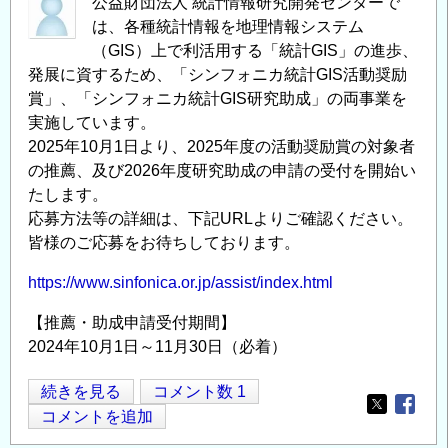
公益財団法人 統計情報研究開発センターで
は、各種統計情報を地理情報システム
（GIS）上で利活用する「統計GIS」の進歩、
発展に資するため、「シンフォニカ統計GIS活動奨励
賞」、「シンフォニカ統計GIS研究助成」の両事業を
実施しています。
2025年10月1日より、2025年度の活動奨励賞の対象者
の推薦、及び2026年度研究助成の申請の受付を開始い
たします。
応募方法等の詳細は、下記URLよりご確認ください。
皆様のご応募をお待ちしております。
https://www.sinfonica.or.jp/assist/index.html
【推薦・助成申請受付期間】
2024年10月1日～11月30日（必着）
「シ
続きを見る
コメント数 1
Opens in
Opens
ン
コメントを追加
フ