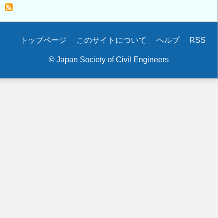
ォ
ニ
カ
Secondary
トップページ
このサイトについて
ヘルプ
RSS
統
menu
計
© Japan Society of Civil Engineers
GIS
活
動
奨
励
賞」
「シ
ン
フ
ォ
ニ
カ
統