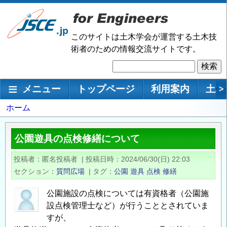
メ
イ
ン
このサイトは土木学会が運営する土木技
コ
術者のための情報交流サイトです。
ン
検
テ
索
ン
メインナビゲーション
メニュー
トップページ
利用案内
土木
>
ツ
に
パ
ホーム
移
ン
動
く
公園遊具の点検修繕について
ず
投稿者
匿名投稿者
|
投稿日時
2024/06/30(日) 22:03
セクション
質問広場
|
タグ
公園
遊具
点検
修繕
公園施設の点検については有資格者（公園施
設点検管理士など）が行うこととされていま
すが、