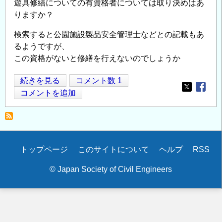
遊具修繕についての有資格者については取り決めはあ
りますか？
検索すると公園施設製品安全管理士などとの記載もあ
るようですが、
この資格がないと修繕を行えないのでしょうか
公
続きを見る
コメント数 1
Opens in
Opens
園
コメントを追加
遊
具
の
点
Secondary
トップページ
このサイトについて
ヘルプ
RSS
検
menu
修
© Japan Society of Civil Engineers
繕
に
つ
い