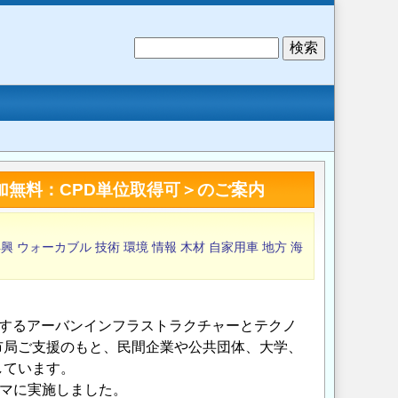
検
索
加無料：CPD単位取得可＞のご案内
再興
ウォーカブル
技術
環境
情報
木材
自家用車
地方
海
関するアーバンインフラストラクチャーとテクノ
市局ご支援のもと、民間企業や公共団体、大学、
しています。
ーマに実施しました。