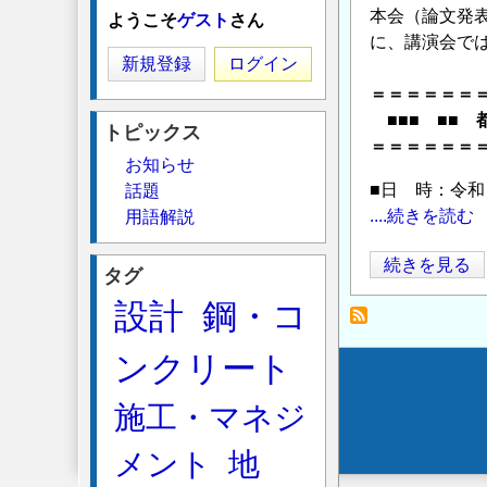
本会（論文発
ようこそ
ゲスト
さん
に、講演会で
新規登録
ログイン
＝＝＝＝＝＝
■■■ ■■ 
トピックス
＝＝＝＝＝＝
お知らせ
■日 時：令
話題
....続きを読む
用語解説
◆【2
続きを見る
タグ
月
設計
鋼・コ
19
日】
ンクリート
都
Secondary
市
施工・マネジ
menu
づ
く
メント
地
り