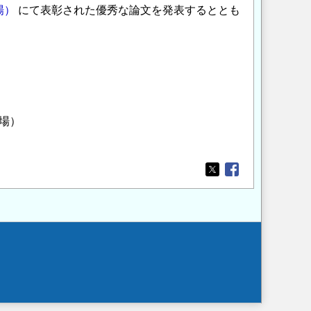
場）
にて表彰された優秀な論文を発表するととも
３時開場）
Opens in a new wi
Opens in a new