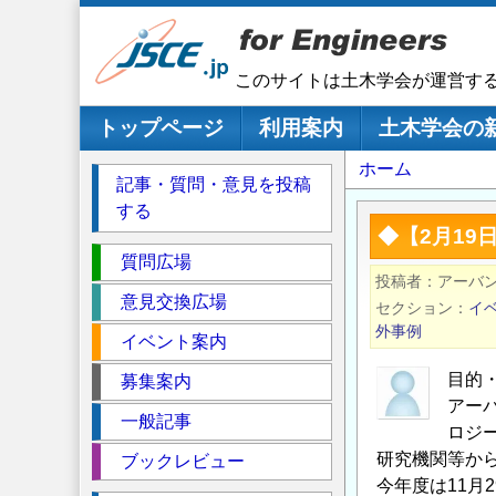
メ
イ
ン
このサイトは土木学会が運営す
コ
ン
メインナビゲーション
トップページ
利用案内
土木学会の
テ
パ
ホーム
ン
記事・質問・意見を投稿
ツ
ン
する
に
く
◆【2月1
移
セ
ず
質問広場
動
投稿者
アーバ
ク
意見交換広場
セクション
イ
シ
外事例
イベント案内
ョ
ン
目的
募集案内
アー
一般記事
ロジ
研究機関等か
ブックレビュー
今年度は11月