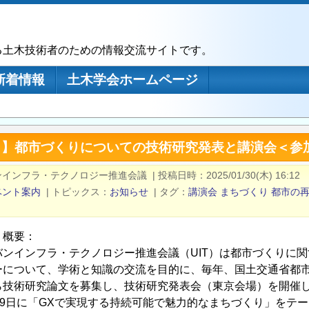
る土木技術者のための情報交流サイトです。
新着情報
土木学会ホームページ
9日】都市づくりについての技術研究発表と講演会＜参
ンインフラ・テクノロジー推進会議
|
投稿日時
2025/01/30(木) 16:12
ベント案内
|
トピックス
お知らせ
|
タグ
講演会
まちづくり
都市の
・概要：
バンインフラ・テクノロジー推進会議（UIT）は都市づくりに
ーについて、学術と知識の交流を目的に、毎年、国土交通省都
ら技術研究論文を募集し、技術研究発表会（東京会場）を開催
29日に「GXで実現する持続可能で魅力的なまちづくり」をテ