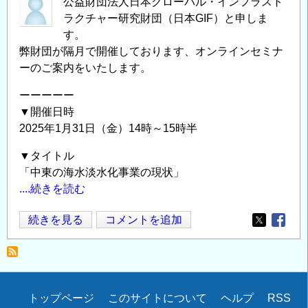
公益財団法人日本グローバル・インフラスト
ラクチャー研究財団（日本GIF）と申しま
す。
弊財団が隔月で開催しております、オンラインセミナ
ーのご案内をいたします。
ーーーーー
▼開催日時
2025年1月31日（金）14時～15時半
▼タイトル
「中東の海水淡水化事業の現状」
....続きを読む
オ
続きを見る
コメントを追加
Opens in
Opens
ン
ラ
イ
ン
Secondary
トップページ
このサイトについて
ヘルプ
RSS
セ