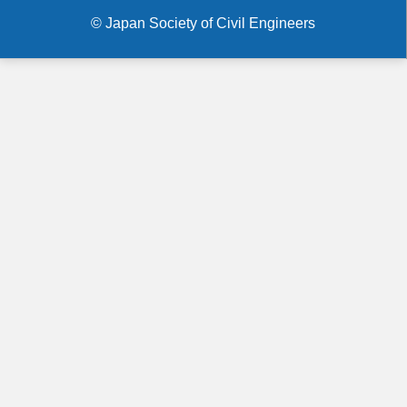
menu
ミ
© Japan Society of Civil Engineers
ナ
ー
「中
東
の
海
水
淡
水
化
事
業
の
現
状」
開
催