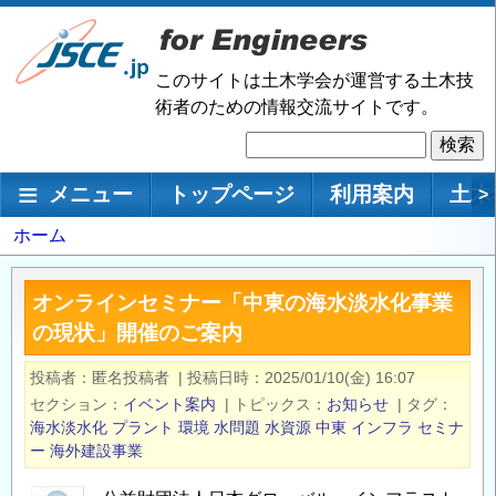
メ
イ
ン
このサイトは土木学会が運営する土木技
コ
術者のための情報交流サイトです。
ン
検
テ
索
ン
メインナビゲーション
メニュー
トップページ
利用案内
土木
>
ツ
に
パ
ホーム
移
ン
動
く
オンラインセミナー「中東の海水淡水化事業
ず
の現状」開催のご案内
投稿者
匿名投稿者
|
投稿日時
2025/01/10(金) 16:07
セクション
イベント案内
|
トピックス
お知らせ
|
タグ
海水淡水化
プラント
環境
水問題
水資源
中東
インフラ
セミナ
ー
海外建設事業