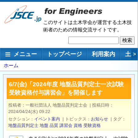
メ
イ
ン
このサイトは土木学会が運営する土木技
コ
術者のための情報交流サイトです。
ン
検
テ
索
ン
メインナビゲーション
メニュー
トップページ
利用案内
土木
>
ツ
に
パ
ホーム
移
ン
動
く
6/7(金)「2024年度 地盤品質判定士一次試験
ず
受験資格付与講習会」を開催します
投稿者
一般社団法人 地盤品質判定士会
|
投稿日時
2024/04/24(水) 09:22
セクション
イベント案内
|
トピックス
お知らせ
|
タグ
地盤品質判定士
地盤
品質
講習会
資格
受験資格