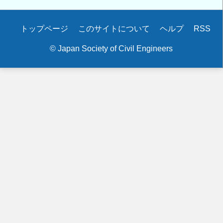
度
地
Secondary
トップページ
このサイトについて
ヘルプ
RSS
盤
menu
品
© Japan Society of Civil Engineers
質
判
定
士
一
次
試
験
受
験
資
格
付
与