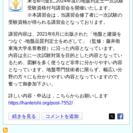
来る6/7(金)に2024年度の地盤判定士一次試験
受験資格付与講習会を開催いたします。
※本講習会は，当講習会修了者に一次試験の
受験資格が得られる講習会となっております。
講習内容は、2021年6月に出版された「地盤と建築を
つなぐ -地盤品質判定士をめざして」（監修：藤井衛
東海大学名誉教授）に沿った内容となっています。
内容は主に一次試験対策を目的とした内容となってい
るため、図解を多く使うなど非常に分かりやすい内容
となっています。地盤専門技術者に限らず、幅広い分
野の方々にも分かりやすい内容となっていますので、
奮って御参加下さい。
詳しい内容・申込は，こちらからお願いします
https://hanteishi.org/post-7552/
6/7(金)
続きを見る
コメントを追加
Opens in
Opens
「2024
年