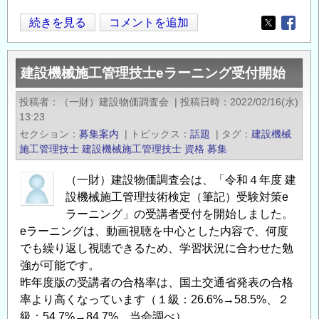
習
6/7(金)
続きを見る
コメントを追加
Opens in
Opens
会
「2024
（オ
年
ン
建設機械施工管理技士eラーニング受付開始
度
ラ
地
投稿者
（一財）建設物価調査会
|
投稿日時
2022/02/16(水)
イ
盤
13:23
ン）」
品
セクション
募集案内
|
トピックス
話題
|
タグ
建設機械
開
質
施工管理技士
建設機械施工管理技士
資格
募集
催
判
の
（一財）建設物価調査会は、「令和４年度 建
定
お
設機械施工管理技術検定（筆記）受験対策e
士
知
ラーニング」の受講者受付を開始しました。
一
ら
eラーニングは、動画視聴を中心とした内容で、何度
次
せ
でも繰り返し視聴できるため、学習状況に合わせた勉
試
の
強が可能です。
験
昨年度版の受講者の合格率は、国土交通省発表の合格
受
率より高くなっています（１級：26.6%→58.5%、２
験
級：54.7%→84.7%、当会調べ）。