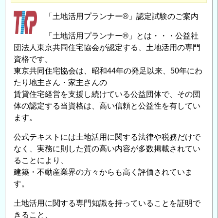
士
「土地活用プランナー®」認定試験のご案内
e
ラ
「土地活用プランナー®」とは・・・公益社
ー
団法人東京共同住宅協会が認定する、土地活用の専門
ニ
資格です。
ン
東京共同住宅協会は、昭和44年の発足以来、50年にわ
グ
たり地主さん・家主さんの
受
賃貸住宅経営を支援し続けている公益団体で、その団
付
体の認定する当資格は、高い信頼と公益性を有してい
開
ます。
始
公式テキストには土地活用に関する法律や税務だけで
の
なく、実務に則した質の高い内容が多数掲載されてい
ることにより、
建築・不動産業界の方々からも高く評価されていま
す。
土地活用に関する専門知識を持っていることを証明で
きること、