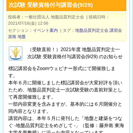
次試験 受験資格付与講習会(9/29)
地
活
投稿者
一般社団法人 地盤品質判定士会
|
投稿日時
用
2021/07/16(金) 12:06
プ
セクション
イベント案内
|
タグ
地盤品質判定士会
講習会
ラ
資格
地盤
ン
（受験直前！）2021年度 地盤品質判定士一
ナ
次試験 受験資格付与講習会(9/29) のお知らせ
ー
®
標記講習会をZoomウェビナー形式にて開催致しま
認
す。
定
本年６月に開催しました標記講習会が大変好評を頂い
試
たため、地盤品質判定士一次試験受験の直前対策とし
験
て再度開催致します。
申
一部内容変更を含みますが、基本的には６月開催分と
込
同内容となります。
受
講習内容は、本年５月に発刊した「地盤と建築をつな
付
ぐ -地盤品質判定士をめざして -」（監修：藤井衛 東海
中！
大学名誉教授）に沿った内容となっています。