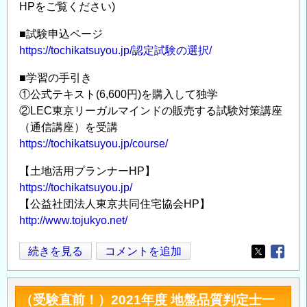
HPをご覧ください)
■試験申込ページ
https://tochikatsuyou.jp/認定試験の選択/
■学習の手引き
①公式テキスト(6,600円)を購入して独学
②LEC東京リーガルマインドの販売する試験対策講座
（通信講座）を受講
https://tochikatsuyou.jp/course/
【土地活用プランナーHP】
https://tochikatsuyou.jp/
【公益社団法人東京共同住宅協会HP】
http://www.tojukyo.net/
【第
続きを見る
コメントを追加
Opens in
Opens
15
回】
（受験直前！）2021年度 地盤品質判定士一
土