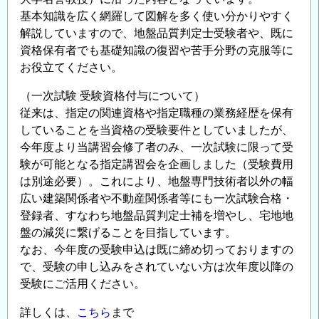
の
基本知識を広く網羅して図解を多く使い分かりやすく
解説していますので、地盤品質判定士受験者や、既に
資格保有者でも基礎知識の復習や苦手分野の克服等に
お役立てください。
（一次試験 受験資格付与について）
従来は、指定の関連資格や指定職種の業務経歴を保有
していることを当資格の受験要件としていましたが、
今年度より当講習会修了者のみ、一次試験に限って受
験が可能となる指定講習会を企画しました（受験費用
は別途必要）。これにより、地盤専門技術者以外の幅
広い建築関係者や不動産関係者等にも一次試験合格・
登録者、すなわち地盤品質判定士補を増やし、宅地地
盤の減災に繋げることを目指しています。
なお、今年度の受験申込は既に締め切っておりますの
で、受験の申し込みをされていない方は次年度以降の
受験にご活用ください。
詳しくは、
こちら
まで