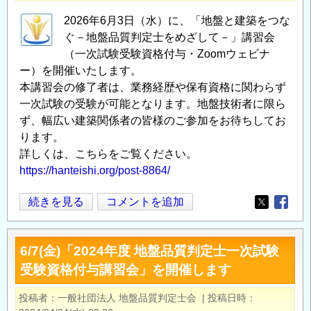
2026年6月3日（水）に、「地盤と建築をつな
ぐ－地盤品質判定士をめざして－」講習会
（一次試験受験資格付与・Zoomウェビナ
ー）を開催いたします。
本講習会の修了者は、業務経歴や保有資格に関わらず
一次試験の受験が可能となります。地盤技術者に限ら
ず、幅広い建築関係者の皆様のご参加をお待ちしてお
ります。
詳しくは、こちらをご覧ください。
https://hanteishi.org/post-8864/
【講
続きを見る
コメントを追加
Opens in
Opens
習
会】
6/7(金)「2024年度 地盤品質判定士一次試験
6/3(水)
受験資格付与講習会」を開催します
「2026
年
投稿者
一般社団法人 地盤品質判定士会
|
投稿日時
度