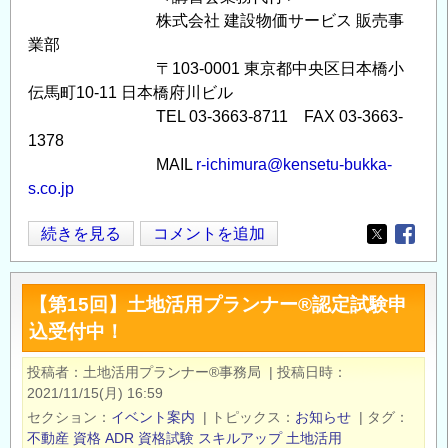
株式会社 建設物価サービス 販売事
業部
〒103-0001 東京都中央区日本橋小
伝馬町10-11 日本橋府川ビル
TEL 03-3663-8711 FAX 03-3663-
1378
MAIL
r-ichimura@kensetu-bukka-
s.co.jp
建
続きを見る
コメントを追加
Opens in
Opens
設
機
【第15回】土地活用プランナー®認定試験申
械
込受付中！
施
工
投稿者
土地活用プランナー®事務局
|
投稿日時
管
2021/11/15(月) 16:59
理
セクション
イベント案内
|
トピックス
お知らせ
|
タグ
技
不動産
資格
ADR
資格試験
スキルアップ
土地活用