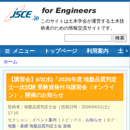
メ
イ
ン
このサイトは土木学会が運営する土木技
コ
術者のための情報交流サイトです。
ン
検
テ
索
ン
メインナビゲーション
メニュー
トップページ
利用案内
土木
>
ツ
に
パ
ホーム
移
ン
動
く
【講習会】6/3(水)「2026年度 地盤品質判定
ず
士一次試験 受験資格付与講習会（オンライ
ン）」開催のお知らせ
投稿者
地盤品質判定士会
|
投稿日時
2026/04/11(土)
17:10
セクション
イベント案内
|
トピックス
お知らせ
|
タグ
地盤・基礎
地盤品質判定士会
資格