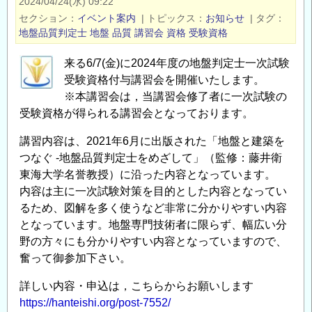
2024/04/24(水) 09:22
地
セクション
イベント案内
|
トピックス
お知らせ
|
タグ
盤
地盤品質判定士
地盤
品質
講習会
資格
受験資格
品
来る6/7(金)に2024年度の地盤判定士一次試験
質
受験資格付与講習会を開催いたします。
判
※本講習会は，当講習会修了者に一次試験の
定
受験資格が得られる講習会となっております。
士
一
講習内容は、2021年6月に出版された「地盤と建築を
次
つなぐ -地盤品質判定士をめざして」（監修：藤井衛
試
東海大学名誉教授）に沿った内容となっています。
験
内容は主に一次試験対策を目的とした内容となってい
受
るため、図解を多く使うなど非常に分かりやすい内容
験
となっています。地盤専門技術者に限らず、幅広い分
資
野の方々にも分かりやすい内容となっていますので、
格
奮って御参加下さい。
付
詳しい内容・申込は，こちらからお願いします
与
https://hanteishi.org/post-7552/
講