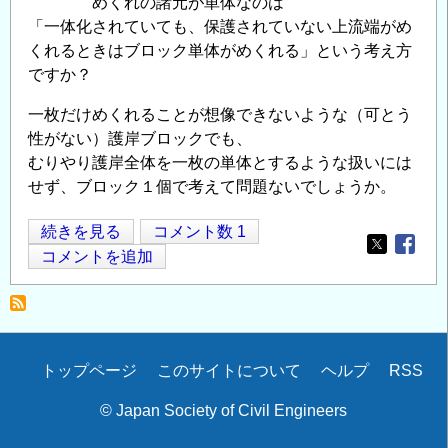
めくれの諸元が単体なのは
「一体化されていても、保護されていない上流端がめ
くれるときはブロック単体がめくれる」という考え方
ですか？
一枚だけめくれることが想像できないような（可とう
性がない）護岸ブロックでも、
むりやり護岸全体を一枚の単体とするような扱いには
せず、ブロック１個で考えて問題ないでしょうか。
護
続きを見る
コメント数 1
Opens in
Opens
岸
コメントを追加
ブ
ロ
ッ
ク
Secondary
トップページ
このサイトについて
ヘルプ
RSS
の
menu
「め
© Japan Society of Civil Engineers
く