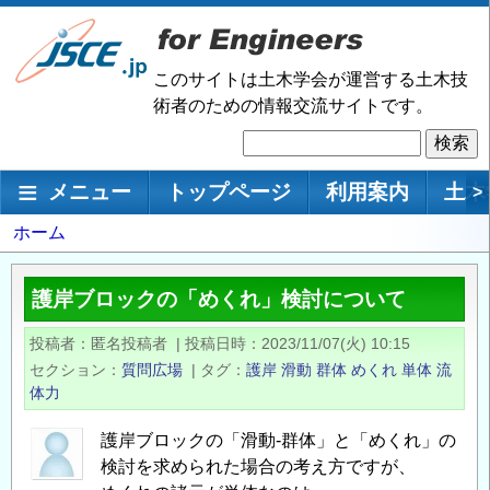
メ
イ
ン
このサイトは土木学会が運営する土木技
コ
術者のための情報交流サイトです。
ン
検
テ
索
ン
メインナビゲーション
メニュー
トップページ
利用案内
土木
>
ツ
に
パ
ホーム
移
ン
動
く
護岸ブロックの「めくれ」検討について
ず
投稿者
匿名投稿者
|
投稿日時
2023/11/07(火) 10:15
セクション
質問広場
|
タグ
護岸
滑動
群体
めくれ
単体
流
体力
護岸ブロックの「滑動-群体」と「めくれ」の
検討を求められた場合の考え方ですが、