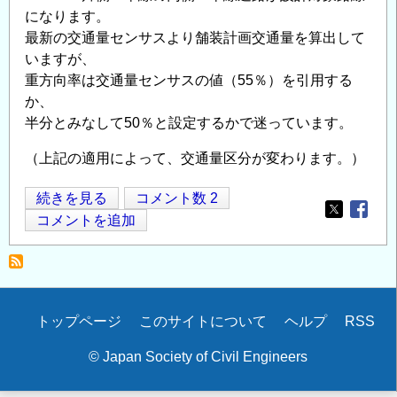
になります。
最新の交通量センサスより舗装計画交通量を算出して
いますが、
重方向率は交通量センサスの値（55％）を引用する
か、
半分とみなして50％と設定するかで迷っています。
（上記の適用によって、交通量区分が変わります。）
舗
続きを見る
コメント数 2
Opens in
Opens
装
コメントを追加
設
計
の
Secondary
トップページ
このサイトについて
ヘルプ
RSS
menu
© Japan Society of Civil Engineers