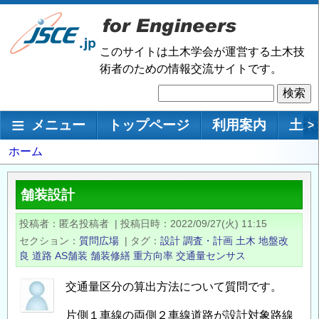
メ
イ
ン
このサイトは土木学会が運営する土木技
コ
術者のための情報交流サイトです。
ン
検
テ
索
ン
メインナビゲーション
メニュー
トップページ
利用案内
土木
>
ツ
に
パ
ホーム
移
ン
動
く
舗装設計
ず
投稿者
匿名投稿者
|
投稿日時
2022/09/27(火) 11:15
セクション
質問広場
|
タグ
設計
調査・計画
土木
地盤改
良
道路
AS舗装
舗装修繕
重方向率
交通量センサス
交通量区分の算出方法について質問です。
片側１車線の両側２車線道路が設計対象路線