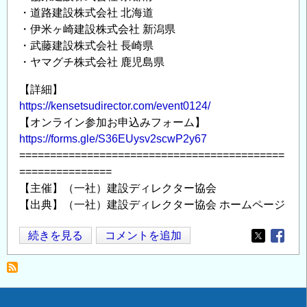
・道路建設株式会社 北海道
・伊米ヶ崎建設株式会社 新潟県
・武藤建設株式会社 長崎県
・ヤマグチ株式会社 鹿児島県
【詳細】
https://kensetsudirector.com/event0124/
【オンライン参加お申込みフォーム】
https://forms.gle/S36EUysv2scwP2y67
===========================================
===============
【主催】（一社）建設ディレクター協会
【出典】（一社）建設ディレクター協会 ホームページ
建
続きを見る
コメントを追加
Opens in
Opens
設
デ
ィ
レ