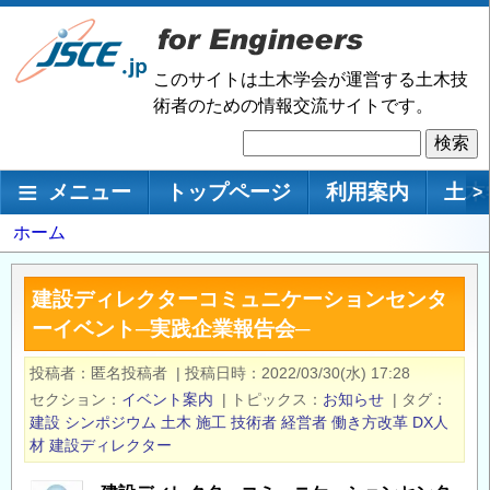
メ
イ
ン
このサイトは土木学会が運営する土木技
コ
術者のための情報交流サイトです。
ン
検
テ
索
ン
メインナビゲーション
メニュー
トップページ
利用案内
土木
>
ツ
に
パ
ホーム
移
ン
動
く
建設ディレクターコミュニケーションセンタ
ず
ーイベント─実践企業報告会─
投稿者
匿名投稿者
|
投稿日時
2022/03/30(水) 17:28
セクション
イベント案内
|
トピックス
お知らせ
|
タグ
建設
シンポジウム
土木
施工
技術者
経営者
働き方改革
DX人
材
建設ディレクター