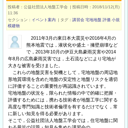
年
投稿者
対
公益社団法人地盤工学会
|
投稿日時
2018/11/12(月)
度
11:36
策』
第
セクション
イベント案内
|
タグ
講習会
宅地地盤
評価
小規
開
４
模建物
催
回
の
宅
2011年3月の東日本大震災や2016年4月の
お
地
熊本地震では，液状化や盛土・擁壁崩壊など
知
地
で，2013年10月の伊豆大島豪雨災害や2014
ら
年8月の広島豪雨災害では，土石流などにより宅地が
盤
せ
大きな被害を受けました。
の
の
これらの地盤災害を契機として，宅地地盤の周辺地
評
形地質環境を含めた地盤の安定性と地盤リスクを適切
価
に評価することの重要性が再認識されています。
に
宅地地盤の状況を，限られた情報の中で的確に把握・
関
評価するためには，携わる技術者が地盤工学に関する
す
高度な専門知識と技術者倫理を有するだけでなく，常
る
に新しい知見を得る必要があります。
最
そこで，公益社団法人地盤工学会では，住宅地盤に関
近
わる最近の話題・知見を集めた講習会の