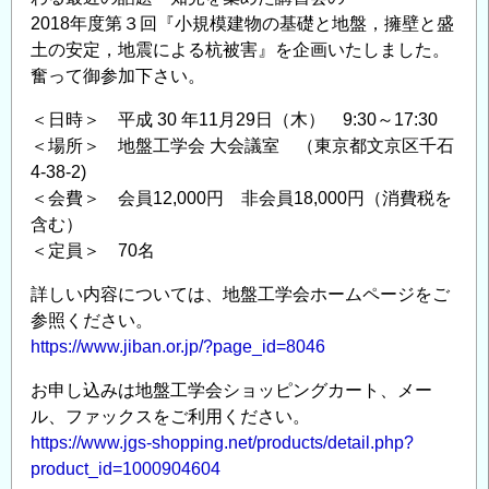
の
2018年度第３回『小規模建物の基礎と地盤，擁壁と盛
知
土の安定，地震による杭被害』を企画いたしました。
見
奮って御参加下さい。
講
習
＜日時＞ 平成 30 年11月29日（木） 9:30～17:30
＜場所＞ 地盤工学会 大会議室 （東京都文京区千石
会
4-38-2)
『戸
＜会費＞ 会員12,000円 非会員18,000円（消費税を
建
含む）
て
＜定員＞ 70名
住
宅
詳しい内容については、地盤工学会ホームページをご
の
参照ください。
為
https://www.jiban.or.jp/?page_id=8046
の
お申し込みは地盤工学会ショッピングカート、メー
地
ル、ファックスをご利用ください。
盤
https://www.jgs-shopping.net/products/detail.php?
評
product_id=1000904604
価』