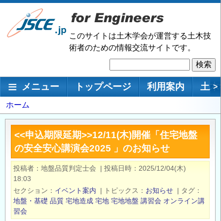
メ
イ
ン
このサイトは土木学会が運営する土木技
コ
術者のための情報交流サイトです。
ン
検
テ
索
ン
メインナビゲーション
メニュー
トップページ
利用案内
土木
>
ツ
に
パ
ホーム
移
ン
動
く
<<申込期限延期>>12/11(木)開催「住宅地盤
ず
の安全安心講演会2025 」のお知らせ
投稿者
地盤品質判定士会
|
投稿日時
2025/12/04(木)
18:03
セクション
イベント案内
|
トピックス
お知らせ
|
タグ
地盤・基礎
品質
宅地造成
宅地
宅地地盤
講習会
オンライン講
習会