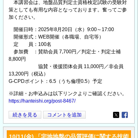
の
本講習会は、地盤品質判定士資格検定試験の受験対
策としても有用な内容となっております。奮ってご参
加ください。
開催日時：2025年8月20日（水）9:00～17:00
開催形式：WEB開催（各職場、自宅等）
定 員：100名
参加費 ：賛助会員 7,700円／判定士・判定士補
8,800円
協賛・後援団体会員 11,000円／非会員
13,200円（税込）
G-CPDポイント：6.5（うち倫理0.5）予定
※詳細・お申込みは以下リンクよりご確認ください。
https://hanteishi.org/post-8467/
【講
続きを見る
コメントを追加
Opens in
Opens
習
会】
10/11(金) 「宅地地盤の品質評価に関する技術
8/20(水)