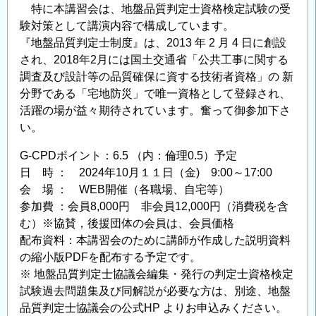
会
特に本講習会は、地盤品質判定士資格検定試験の受
2025」
験対策として講演内容で構成しています。
WEB
『地盤品質判定士制度』は、2013 年 2 月 4 日に創設
開
され、2018年2月には国土交通省「公共工事に関する
催
調査及び設計等の品質確保に資する技術者資格」の 新
の
分野である「宅地防災」で唯一資格として登録され、
お
活躍の場が益々期待されています。奮って御参加下さ
知
い。
ら
G-CPDポイント：6.5 （内：倫理0.5）予定
せ
日 時 ： 2024年10月１１日（金) 9:00～17:00
の
会 場 ： WEB開催（各職場、自宅等）
参加費 ：会員8,000円 非会員12,000円（消費税を含
む）※協賛，後援団体の会員は、会員価格
配布資料：本講習会のために講師が作成した説明資料
の縮小版PDFを配布する予定です。
※ 地盤品質判定士協議会編集・発行の判定士資格検定
試験過去問題集及び同解説が必要な方は、別途、地盤
品質判定士協議会の公式HP よりお申込みください。