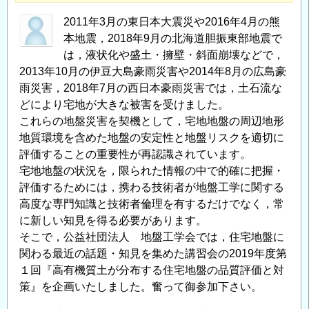
回
宅
2011年3月の東日本大震災や2016年4月の熊
地
本地震，2018年9月の北海道胆振東部地震で
地
は，液状化や盛土・擁壁・斜面崩壊などで，
2013年10月の伊豆大島豪雨災害や2014年8月の広島豪
盤
雨災害，2018年7月の西日本豪雨災害では，土石流な
の
どにより宅地が大きな被害を受けました。
評
これらの地盤災害を契機として，宅地地盤の周辺地形
価
地質環境を含めた地盤の安定性と地盤リスクを適切に
に
評価することの重要性が再認識されています。
関
宅地地盤の状況を，限られた情報の中で的確に把握・
す
評価するためには，携わる技術者が地盤工学に関する
る
高度な専門知識と技術者倫理を有するだけでなく，常
最
に新しい知見を得る必要があります。
近
そこで，公益社団法人 地盤工学会では，住宅地盤に
の
関わる最近の話題・知見を集めた講習会の2019年度第
知
１回『高有機質土が分布する住宅地盤の品質評価と対
見
策』を企画いたしました。奮って御参加下さい。
講