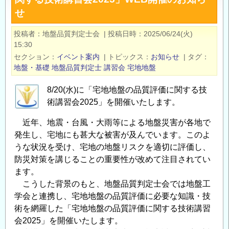
宅
せ
地
盤
投稿者
地盤品質判定士会
|
投稿日時
2025/06/24(火)
の
15:30
安
セクション
イベント案内
|
トピックス
お知らせ
|
タグ
全
地盤・基礎
地盤品質判定士
講習会
宅地地盤
安
心
8/20(水)に「宅地地盤の品質評価に関する技
術講習会2025」を開催いたします。
講
演
近年、地震・台風・大雨等による地盤災害が各地で
会
発生し、宅地にも甚大な被害が及んでいます。このよ
2025
うな状況を受け、宅地の地盤リスクを適切に評価し、
」
防災対策を講じることの重要性が改めて注目されてい
の
ます。
お
こうした背景のもと、地盤品質判定士会では地盤工
知
学会と連携し、宅地地盤の品質評価に必要な知識・技
ら
術を網羅した「宅地地盤の品質評価に関する技術講習
せ
会2025」を開催いたします。