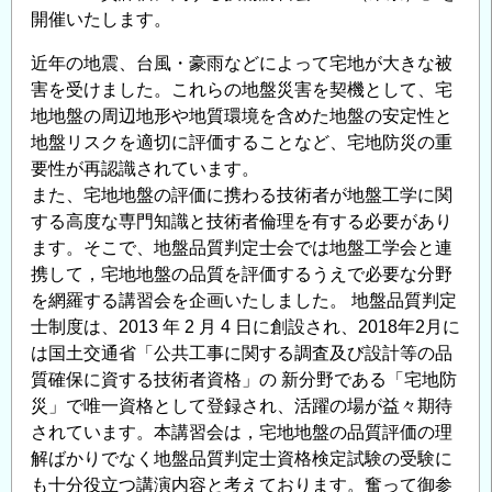
開催いたします。
る
技
近年の地震、台風・豪雨などによって宅地が大きな被
術
害を受けました。これらの地盤災害を契機として、宅
講
地地盤の周辺地形や地質環境を含めた地盤の安定性と
習
地盤リスクを適切に評価することなど、宅地防災の重
会
要性が再認識されています。
2024」
また、宅地地盤の評価に携わる技術者が地盤工学に関
の
する高度な専門知識と技術者倫理を有する必要があり
お
ます。そこで、地盤品質判定士会では地盤工学会と連
知
携して，宅地地盤の品質を評価するうえで必要な分野
ら
を網羅する講習会を企画いたしました。 地盤品質判定
士制度は、2013 年 2 月 4 日に創設され、2018年2月に
せ
は国土交通省「公共工事に関する調査及び設計等の品
の
質確保に資する技術者資格」の 新分野である「宅地防
災」で唯一資格として登録され、活躍の場が益々期待
されています。本講習会は，宅地地盤の品質評価の理
解ばかりでなく地盤品質判定士資格検定試験の受験に
も十分役立つ講演内容と考えております。奮って御参