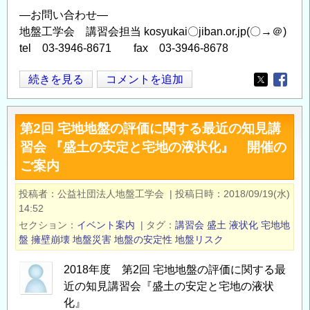
開
―お問い合わせ―
催
地盤工学会 講習会担当 kosyukai〇jiban.or.jp(〇→＠)
の
tel 03-3946-8671 fax 03-3946-8678
お
知
2018
続きを見る
コメントを追加
Opens in
Opens
ら
年
せ
11
第2回 宅地地盤の評価に関する最近の知見講
の
月
習会 『盛土の安定と宅地の液状化』 開催の
29
ご案内
日
「2018
投稿者
公益社団法人地盤工学会
|
投稿日時
2018/09/19(水)
年
14:52
度
セクション
イベント案内
|
タグ
講習会
盛土
液状化
宅地地
第
盤
擁壁崩壊
地盤災害
地盤の安定性
地盤リスク
３
回
2018年度 第2回 宅地地盤の評価に関する最
近の知見講習会『盛土の安定と宅地の液状
宅
化』
地