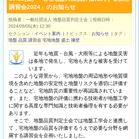
講習会2024」のお知らせ
「宅
地
投稿者
一般社団法人 地盤品質判定士会
|
投稿日時
地
2024/09/05(木) 12:30
盤
セクション
イベント案内
|
トピックス
お知らせ
|
タグ
の
地盤
品質
講習会
宅地地盤
盛土
擁壁
品
近年も地震・台風・大雨等による地盤災害
質
は各地で発生し、宅地も大きな被害を受けて
評
います。
価
このような背景から、宅地地盤の周辺地形や地質環
に
境を含めた地盤の安定性と地盤リスクを適切に評価す
関
ることなど、宅地防災の重要性が再認識されていま
す
す。また、宅地地盤の評価に携わる技術者が地盤工学
る
に関する高度な専門知識と技術者倫理を有する必要が
技
あります。
術
そこで、地盤品質判定士会では地盤工学会と連携し
講
て，宅地地盤の品質を評価するうえで必要な分野を網
習
羅する講習会を企画いたしました。