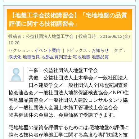
2
地
回
震
【地盤工学会技術講習会】「宅地地盤の品質
宅
に
評価に関する技術講習会」
地
よ
地
投稿者
公益社団法人地盤工学会
|
投稿日時
2015/06/12(金)
る
盤
10:20
杭
の
セクション
イベント案内
|
トピックス
お知らせ
|
タグ
被
評
液状化
地盤改良
地盤品質判定士
宅地地盤
地盤品質
害』」
価
開
主催：公益社団法人地盤工学会
に
催
共催：公益社団法人土木学会／一般社団法人
関
の
日本建築学会／一般社団法人全国地質調査業
す
お
協会連合会／一般社団法人地盤保証検査協会／NPO住
る
知
宅地盤品質協会／一般社団法人建設コンサルタンツ協
最
ら
会／一般社団法人全国土木施工管理技士会連合会
近
※共催団体の会員は、会員価格で受講できます。
せ
の
の
知
宅地地盤の品質を評価するためには,宅地地盤の評価に
見
携わる技術者が地盤工学に関する高度な専門知識と技