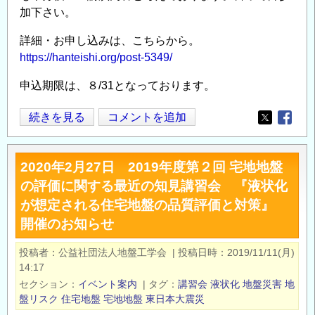
加下さい。
詳細・お申し込みは、こちらから。
https://hanteishi.org/post-5349/
申込期限は、８/31となっております。
【9/8
続きを見る
コメントを追加
Opens in
Opens
開
催】
2020年2月27日 2019年度第２回 宅地地盤
宅
の評価に関する最近の知見講習会 『液状化
地
が想定される住宅地盤の品質評価と対策』
地
開催のお知らせ
盤
の
投稿者
公益社団法人地盤工学会
|
投稿日時
2019/11/11(月)
品
14:17
質
セクション
イベント案内
|
タグ
講習会
液状化
地盤災害
地
評
盤リスク
住宅地盤
宅地地盤
東日本大震災
価