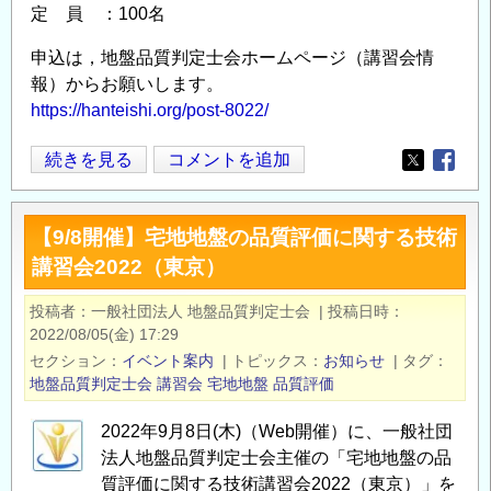
定 員 ：100名
申込は，地盤品質判定士会ホームページ（講習会情
報）からお願いします。
https://hanteishi.org/post-8022/
10/11(金)
続きを見る
コメントを追加
Opens in
Opens
「宅
地
【9/8開催】宅地地盤の品質評価に関する技術
地
講習会2022（東京）
盤
の
投稿者
一般社団法人 地盤品質判定士会
|
投稿日時
品
2022/08/05(金) 17:29
質
セクション
イベント案内
|
トピックス
お知らせ
|
タグ
評
地盤品質判定士会
講習会
宅地地盤
品質評価
価
2022年9月8日(木)（Web開催）に、一般社団
に
法人地盤品質判定士会主催の「宅地地盤の品
関
質評価に関する技術講習会2022（東京）」を
す