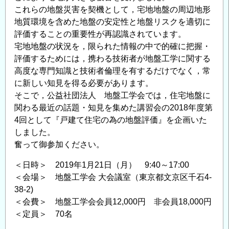
これらの地盤災害を契機として，宅地地盤の周辺地形
の
地質環境を含めた地盤の安定性と地盤リスクを適切に
評
評価することの重要性が再認識されています。
価
宅地地盤の状況を，限られた情報の中で的確に把握・
に
評価するためには，携わる技術者が地盤工学に関する
関
高度な専門知識と技術者倫理を有するだけでなく，常
す
に新しい知見を得る必要があります。
る
そこで，公益社団法人 地盤工学会では，住宅地盤に
最
関わる最近の話題・知見を集めた講習会の2018年度第
近
4回として『戸建て住宅の為の地盤評価』を企画いた
の
しました。
知
奮って御参加ください。
見
講
＜日時＞ 2019年1月21日（月） 9:40～17:00
習
＜会場＞ 地盤工学会 大会議室（東京都文京区千石4-
38-2)
会
＜会費＞ 地盤工学会会員12,000円 非会員18,000円
『高
＜定員＞ 70名
有
機