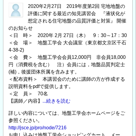
に
2020年2月27日 2019年度第2回 宅地地盤の
関
評価に関する最近の知見講習会 『液状化が
す
想定される住宅地盤の品質評価と対策』 開催
のお知らせ
る
＜日 時＞ 2020年 2月 27日（木） 9：30～17：30
技
＜会 場＞ 地盤工学会 大会議室（東京都文京区千石
術
4-38-2)
講
＜会 費＞ 地盤工学会会員12,000円 非会員18,000
習
円（消費税を含む） 注）会員には，地盤品質判定士
会
(補)，後援団体所属を含みます。
2022（東
＜配布資料＞ 本講習会のために講師の方が作成する
京）
説明資料をpdfで提供します。
の
＜定 員＞ 70名
【講師／内容】
...続きを読む
詳しい内容については、地盤工学会ホームページをご
参照ください。
http://jsce.jp/pro/node/7216
お申し込みは地盤工学会ショッピングカート、メー