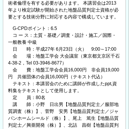
講
術者倫理を有する必要があります。 本講習会は2013
習
年より検定試験が開始された地盤品質判定士資格が必
会
要とする技術分野に対応する内容で構成しています。
『盛
G-CPDポイント：6.5
土
コ ー ス：土質・基礎／調査・設計・施工／国際・
の
一般教養 中級
安
日 時：平成27年 6月23日（火） 9:00～17:00
定
会 場：地盤工学会 大会議室（東京都文京区千石
と
4-38-2，Tel 03-3946-8677）
宅
会 費：地盤工学会会員16,000円 非会員19,000
地
円 共催団体の会員16,000円（テキスト代込）
の
テキスト：本講習会のために講師が作成したppt,資
液
料集をテキストとして使用します。
状
定 員：80名
化』
講 師：小野 日出男【地盤品質判定士／服部地
開
質調査（株）】、菅野 安男【地盤品質判定士／ジャ
催
パンホームシールド（株）】、尾上 篤生【地盤品質
の
判定士／興亜開発（株）】、北詰 昌樹【地盤品質判