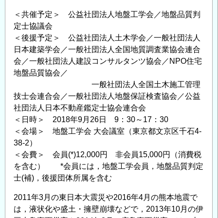
地
＜共催予定＞ 公益社団法人地盤工学会／地盤品質判
盤
定士協議会
の
＜後援予定＞ 公益社団法人土木学会／一般社団法人
評
日本建築学会／一般社団法人全国地質調査業協会連合
価
会／一般社団法人建設コンサルタンツ協会／NPO住宅
に
地盤品質協会／
関
一般社団法人全国土木施工管理
す
技士会連合会／一般社団法人地盤保証検査協会／公益
る
社団法人日本不動産鑑定士協会連合会
最
＜日時＞ 2018年9月26日 9：30～17：30
近
＜会場＞ 地盤工学会 大会議室（東京都文京区千石4-
の
38-2）
知
＜会費＞ 会員(*)12,000円 非会員15,000円（消費税
を含む） *会員には，地盤工学会員，地盤品質判定
見
士(補)，後援団体所属を含む
講
習
2011年3月の東日本大震災や2016年4月の熊本地震で
会
は，液状化や盛土・擁壁崩壊などで，2013年10月の伊
『小