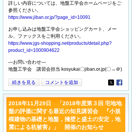
詳しい内容については、地盤工学会ホームページをご
質
参照ください。
土
https://www.jiban.or.jp/?page_id=10091
層
が
お申し込みは地盤工学会ショッピングカート、メー
ル、ファックスをご利用ください。
分
https://www.jgs-shopping.net/products/detail.php?
布
product_id=1000904622
す
る
―お問い合わせ―
住
地盤工学会 講習会担当 kosyukai〇jiban.or.jp(〇→＠)
宅
地
2019
続きを見る
コメントを追加
Opens in
Opens
盤
年
の
1
品
2018年11月29日 「2018年度第３回 宅地地
月
質
盤の評価に関する最近の知見講習会 『小規
21
評
模建物の基礎と地盤，擁壁と盛土の安定，地
日
価
震による杭被害』」 開催のお知らせ
2018
と