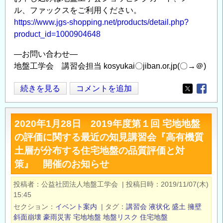
ル、ファックスをご利用ください。
https://www.jgs-shopping.net/products/detail.php?
product_id=1000904648
―お問い合わせ―
地盤工学会 講習会担当 kosyukai〇jiban.or.jp(〇→＠)
2020
続きを見る
コメントを追加
Opens in
Opens
年
2
2020年1月28日 2019年度第１回 宅地地盤
月
の評価に関する最近の知見講習会『高有機質
27
土層が分布する住宅地盤の品質評価と対
日
策』 開催のお知らせ
2019
年
投稿者
公益社団法人地盤工学会
|
投稿日時
2019/11/07(木)
度
15:45
第
セクション
イベント案内
|
タグ
講習会
液状化
盛土
擁壁
２
斜面崩壊
豪雨災害
宅地地盤
地盤リスク
住宅地盤