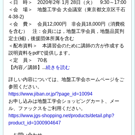
習
＜日 時＞ 2020年2年 1月 28日（火） 9:30～17:00
＜会 場＞ 地盤工学会 大会議室（東京都文京区千石
会
4-38-2)
『液
＜会 費＞ 会員12,000円 非会員18,000円（消費税
状
を含む） 注：会員には，地盤工学会員，地盤品質判
化
定士(補)，後援団体所属を含む
が
＜配布資料＞ 本講習会のために講師の方が作成する
想
説明資料をpdfで提供します。
定
＜定 員＞ 70名
さ
【内容／講師】...
続きを読む
れ
る
詳しい内容については、地盤工学会ホームページをご
住
参照ください。
宅
https://www.jiban.or.jp/?page_id=10094
地
お申し込みは地盤工学会ショッピングカート、メー
盤
ル、ファックスをご利用ください。
の
https://www.jgs-shopping.net/products/detail.php?
品
product_id=1000904647
質
―お問い合わせ―