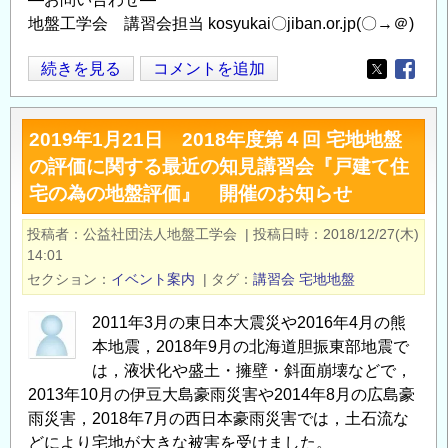
評
地盤工学会 講習会担当 kosyukai〇jiban.or.jp(〇→＠)
価
と
2020
続きを見る
コメントを追加
Opens in
Opens
対
年
策』
1
開
2019年1月21日 2018年度第４回 宅地地盤
月
催
の評価に関する最近の知見講習会『戸建て住
28
の
宅の為の地盤評価』 開催のお知らせ
日
お
2019
知
投稿者
公益社団法人地盤工学会
|
投稿日時
2018/12/27(木)
年
14:01
ら
度
セクション
イベント案内
|
タグ
講習会
宅地地盤
せ
第
の
１
2011年3月の東日本大震災や2016年4月の熊
回
本地震，2018年9月の北海道胆振東部地震で
宅
は，液状化や盛土・擁壁・斜面崩壊などで，
地
2013年10月の伊豆大島豪雨災害や2014年8月の広島豪
雨災害，2018年7月の西日本豪雨災害では，土石流な
地
どにより宅地が大きな被害を受けました。
盤