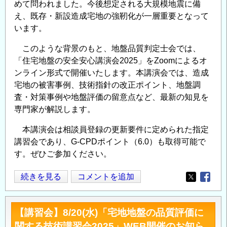
めて問われました。今後想定される大規模地震に備
え、既存・新設造成宅地の強靭化が一層重要となって
います。
このような背景のもと、地盤品質判定士会では、
「住宅地盤の安全安心講演会2025」をZoomによるオ
ンライン形式で開催いたします。本講演会では、造成
宅地の被害事例、技術指針の改正ポイント、地盤調
査・対策事例や地盤評価の留意点など、最新の知見を
専門家が解説します。
本講演会は相談員登録の更新要件に定められた指定
講習会であり、G-CPDポイント（6.0）も取得可能で
す。ぜひご参加ください。
12/11(木)
続きを見る
コメントを追加
Opens in
Opens
開
催
【講習会】8/20(水)「宅地地盤の品質評価に
「住
関する技術講習会2025」WEB開催のお知ら