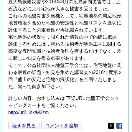
豆大島豪雨災害や2014年8月の広島豪雨災害では，土
規
石流などにより宅地が大きな被害を受けました。
模
これらの地盤災害を契機として，宅地地盤の周辺地形
建
地質環境を含めた地盤の安定性と地盤リスクを適切に
物
評価することの重要性が再認識されています。
の
宅地地盤の状況を，限られた情報の中で的確に把握・
基
評価するためには，携わる技術者が地盤工学に関する
礎
高度な専門知識と技術者倫理を有するだけでなく，常
と
に新しい知見を得る必要があります。
地
そこで，公益社団法人地盤工学会では，住宅地盤に関
盤，
わる最近の話題・知見を集めた講習会の2018年度第２
擁
回『盛土の安定と宅地の液状化』を企画いたしまし
た。奮って御参加下さい。
壁
と
詳しい内容、お申し込みは 下記URL 地盤工学会ショ
盛
ッピングカートをご覧ください。
土
http://ur2.link/M2zm
の
安
第
続きを見る
コメントを追加
Opens in
Opens
定，