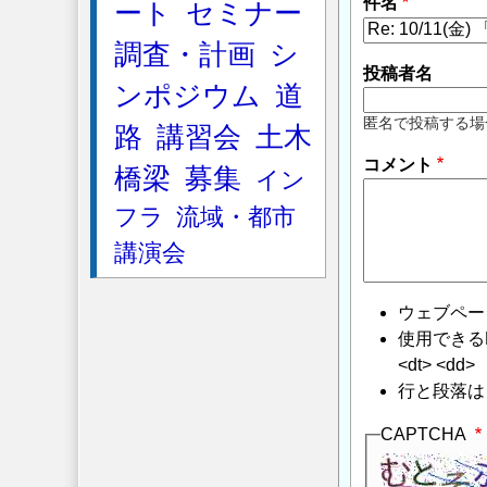
件名
ート
セミナー
調査・計画
シ
投稿者名
ンポジウム
道
匿名で投稿する場
路
講習会
土木
コメント
橋梁
募集
イン
フラ
流域・都市
講演会
ウェブペー
使用できるHTMLタ
<dt> <dd>
行と段落は
CAPTCHA