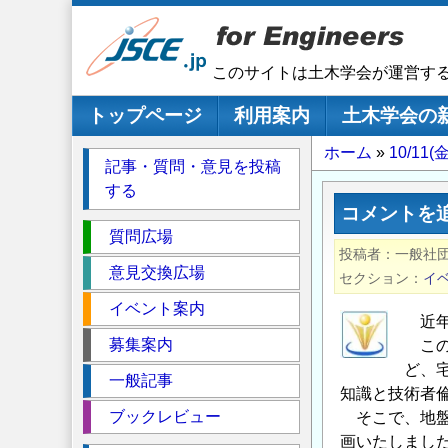
メ
イ
ン
このサイトは土木学会が運営す
コ
ン
メインナビゲーション
トップページ
利用案内
土木学会の
テ
パ
ホーム
10/1
ン
記事・質問・意見を投稿
ツ
ン
する
に
く
コメントを
移
セ
ず
質問広場
動
投稿者
一般社団
ク
意見交換広場
セクション
イ
シ
イベント案内
ョ
近年
ン
募集案内
この
ど、
一般記事
知識と技術者
ブックレビュー
そこで、地盤
画いたしまし