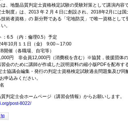
は、地盤品質判定士資格検定試験の受験対策として講演内容
士制度』は、2013 年 2 月 4 日に創設され、2018年2月
る技術者資格」の 新分野である「宅地防災」で唯一資格として
さい。
ト：6.5 （内：倫理0.5）予定
24年10月１１日（金) 9:00～17:00
EB開催（各職場、自宅等）
8,000円 非会員12,000円（消費税を含む）※協賛，後援団
講習会のために講師が作成した説明資料の縮小版PDFを配布す
判定士協議会編集・発行の判定士資格検定試験過去問題集及び同
りお申込みください。
0名
品質判定士会ホームページ（講習会情報）からお願いします。
i.org/post-8022/
追加