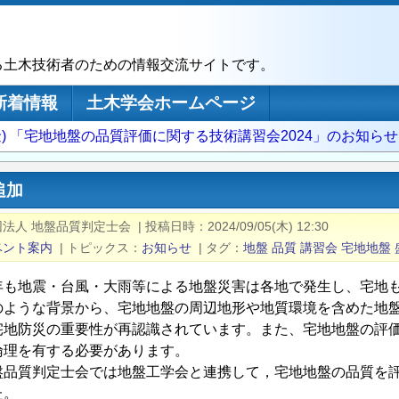
る土木技術者のための情報交流サイトです。
新着情報
土木学会ホームページ
1(金) 「宅地地盤の品質評価に関する技術講習会2024」のお知らせ
追加
法人 地盤品質判定士会
|
投稿日時
2024/09/05(木) 12:30
ベント案内
|
トピックス
お知らせ
|
タグ
地盤
品質
講習会
宅地地盤
も地震・台風・大雨等による地盤災害は各地で発生し、宅地も
ような背景から、宅地地盤の周辺地形や地質環境を含めた地盤
宅地防災の重要性が再認識されています。また、宅地地盤の評
倫理を有する必要があります。
品質判定士会では地盤工学会と連携して，宅地地盤の品質を評
た。