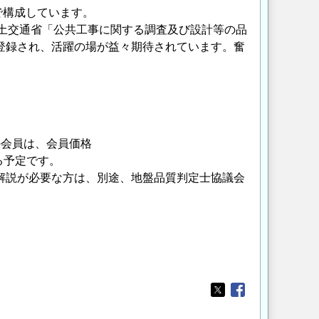
で構成しています。
には国土交通省「公共工事に関する調査及び設計等の品
登録され、活躍の場が益々期待されています。奮
体の会員は、会員価格
る予定です。
解説が必要な方は、別途、地盤品質判定士協議会
Opens in a new wi
Opens in a new