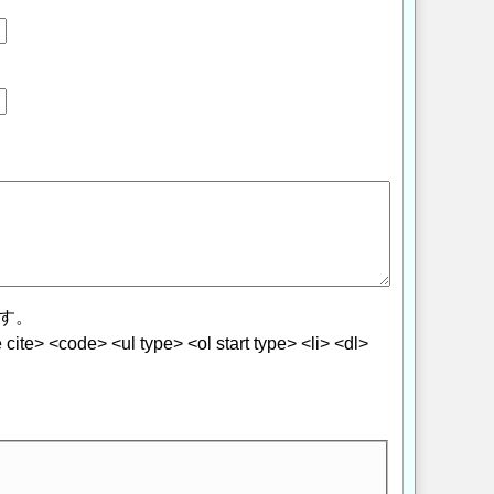
す。
> <code> <ul type> <ol start type> <li> <dl>