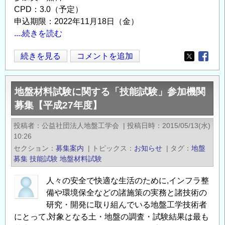
CPD：3.0（予定）
申込期限：2022年11月18日（金）
....続きを読む
2022
続きを見る
コメントを追加
Opens in
Opens
年
11
地盤材料試験に関する「技能試験」参加機関
月
募集【平成27年度】
25
日
投稿者
公益社団法人地盤工学会
|
投稿日時
2015/05/13(水)
地
10:26
盤
セクション
募集案内
|
トピックス
お知らせ
|
タグ
地盤
材
募集
技能試験
地盤材料試験
料
人々の安全で快適な生活のために,インフラ整
試
備や環境保全などの諸施策の実務と諸技術の
験
研究・開発に取り組んでいる地盤工学技術者
の
にとって,対象となる土・地盤の調査・試験結果は最も
現