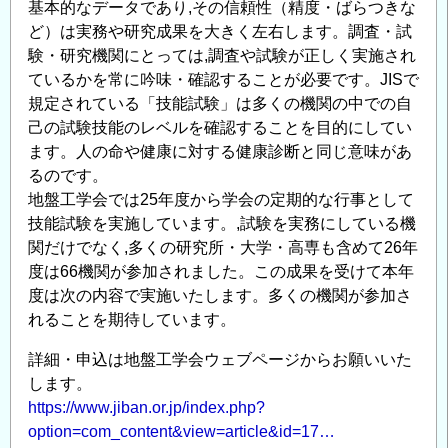
基本的なデータであり,その信頼性（精度・ばらつきな
状
ど）は実務や研究成果を大きく左右します。調査・試
と
験・研究機関にとっては,調査や試験が正しく実施され
今
ているかを常に吟味・確認することが必要です。JISで
後
規定されている「技能試験」は多くの機関の中での自
を
己の試験技能のレベルを確認することを目的にしてい
考
ます。人の命や健康に対する健康診断と同じ意味があ
え
るのです。
る
地盤工学会では25年度から学会の定期的な行事として
ワ
技能試験を実施しています。,試験を実務にしている機
ー
関だけでなく,多くの研究所・大学・高専も含めて26年
ク
度は66機関が参加されました。この成果を受けて本年
シ
度は次の内容で実施いたします。多くの機関が参加さ
ョ
れることを期待しています。
ッ
詳細・申込は地盤工学会ウェブページからお願いいた
プ
します。
開
https://www.jiban.or.jp/index.php?
催
option=com_content&view=article&id=17…
の