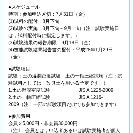
お
●スケジュール
知
時期：参加申込〆切：7月31日（金）
ら
(1)試料の配付：8月下旬
せ
(2)試験の実施：8月下旬～9月上旬（注：試験実施日
の
は，試料配付時に指定します。）
(3)試験結果の報告期限：9月18日（金）
(4)技能試験結果報告書の配付：平成28年1月29日
（金）
●試験項目
試験：土の湿潤密度試験，土の一軸圧縮試験（注：試
験試料としては，改良土を用いる予定です。）
1.土の湿潤密度試験 JIS A 1225-2009
2.土の一軸圧縮試験 JIS A 1216-
2009（注：一部の試験項目だけでも参加できます）
●参加費用
会員２5,000円・非会員30,000円
（注1：会員とは，申込者あるいは試験実施者が個人