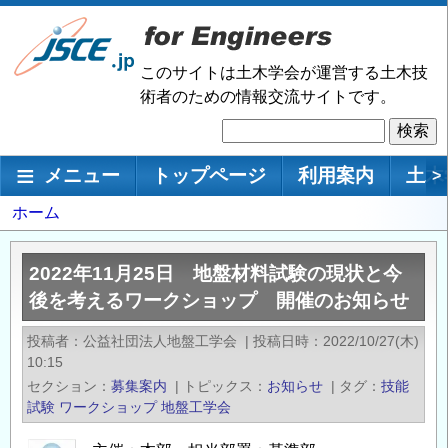
メ
イ
ン
このサイトは土木学会が運営する土木技
コ
術者のための情報交流サイトです。
ン
検
テ
索
ン
メインナビゲーション
メニュー
トップページ
利用案内
土木
>
ツ
に
パ
ホーム
移
ン
動
く
2022年11月25日 地盤材料試験の現状と今
ず
後を考えるワークショップ 開催のお知らせ
投稿者
公益社団法人地盤工学会
|
投稿日時
2022/10/27(木)
10:15
セクション
募集案内
|
トピックス
お知らせ
|
タグ
技能
試験
ワークショップ
地盤工学会