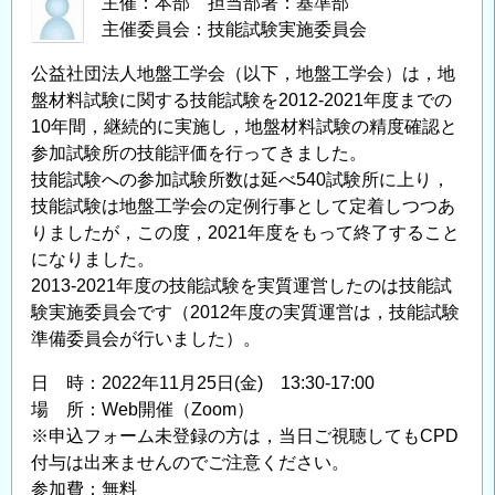
主催：本部 担当部署：基準部
主催委員会：技能試験実施委員会
公益社団法人地盤工学会（以下，地盤工学会）は，地
盤材料試験に関する技能試験を2012-2021年度までの
10年間，継続的に実施し，地盤材料試験の精度確認と
参加試験所の技能評価を行ってきました。
技能試験への参加試験所数は延べ540試験所に上り，
技能試験は地盤工学会の定例行事として定着しつつあ
りましたが，この度，2021年度をもって終了すること
になりました。
2013-2021年度の技能試験を実質運営したのは技能試
験実施委員会です（2012年度の実質運営は，技能試験
準備委員会が行いました）。
日 時：2022年11月25日(金) 13:30-17:00
場 所：Web開催（Zoom）
※申込フォーム未登録の方は，当日ご視聴してもCPD
付与は出来ませんのでご注意ください。
参加費：無料