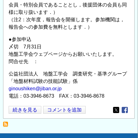
会員・特別会員であることとし，後援団体の会員も同
様に取り扱います．）
（注2：次年度，報告会を開催します。参加機関は，
報告会への参加費を無料とします．）
●参加申込
〆切 7月31日
地盤工学会ウェブページからお願いいたします。
問合せ先 ：
公益社団法人 地盤工学会 調査研究・基準グループ
「地盤材料試験の技能試験」係
ginoushiken@jiban.or.jp
電話：03-3946-8673 FAX：03-3946-8678
地
続きを見る
コメントを追加
Opens in
Opens
盤
材
料