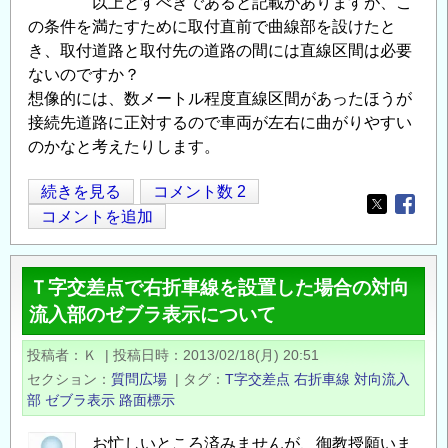
以上とすべきであると記載がありますが、こ
の条件を満たすために取付直前で曲線部を設けたと
き、取付道路と取付先の道路の間には直線区間は必要
ないのですか？
想像的には、数メートル程度直線区間があったほうが
接続先道路に正対するので車両が左右に曲がりやすい
のかなと考えたりします。
取
続きを見る
コメント数 2
Opens in
Opens
付
コメントを追加
道
路
Ｔ字交差点で右折車線を設置した場合の対向
の
流入部のゼブラ表示について
直
線
投稿者
Ｋ
|
投稿日時
2013/02/18(月) 20:51
区
セクション
質問広場
|
タグ
T字交差点
右折車線
対向流入
間
部
ゼブラ表示
路面標示
の
長
お忙しいところ済みませんが、御教授願いま