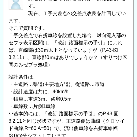
さ
す。
に
現在、Ｔ字交差点の交差点改良を計画してい
ます。
つ
そこで質問です。
い
Ｔ字交差点で右折車線を設置した場合、対向流入部の
て
ゼブラ表示区間は、「改訂 路面標示の手引」によれ
の
ば、直線部は30ｍ以下となっていますが（P.43-図
3.2.11）、直線部0ｍはありでしょうか？（すりつけ区
間のみゼブラ処理）
設計条件は、
・主道路…県道(主要地方道)、従道路…市道
・設計速度は共に、40km/h
・幅員…車道3ｍ、路肩0.5ｍ
・車線数…片側1車線
※基本的には、「改訂 路面標示の手引」のP.43-図
3.2.11と同じ形状ですが、主道路側は曲線（クロソイ
ド曲線,R=60,A=50）で、流出側車線を右折車線幅
(3.0m)分シフトしています。