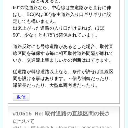
路と考えると、
60°の従道路なら、中心線は主道路から直行に伸
ばし、BC(IAは30°)を主道路入り口ギリギリに設
定しても構いません。
出来上がった道路の入り口だけ見れば、ほぼ
90°、少なくとも75°は確保されています。
道路反対にも号線道路があるとした場合、取付直
線区間を確保する毎に相互取付道路間隔が離れて
いき、交通流上望ましいかの判断は出てきます。
従道路が幹線道路以上なら、条件が許せば直線区
間を設ける事はあります。～信号制御だったり、
滞留長だったり、大型車両考慮だったり。
返信
#10515
Re: 取付道路の直線区間の長さ
について