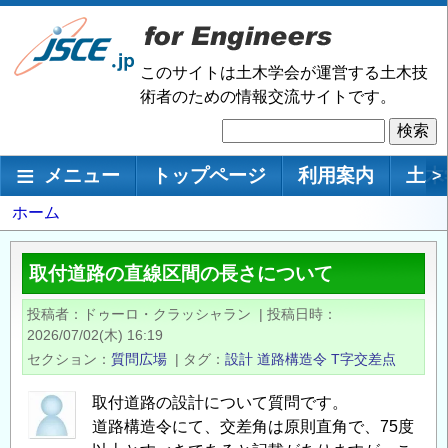
メ
イ
ン
このサイトは土木学会が運営する土木技
コ
術者のための情報交流サイトです。
ン
検
テ
索
ン
メインナビゲーション
メニュー
トップページ
利用案内
土木
>
ツ
に
パ
ホーム
移
ン
動
く
取付道路の直線区間の長さについて
ず
投稿者
ドゥーロ・クラッシャラン
|
投稿日時
2026/07/02(木) 16:19
セクション
質問広場
|
タグ
設計
道路構造令
T字交差点
取付道路の設計について質問です。
道路構造令にて、交差角は原則直角で、75度