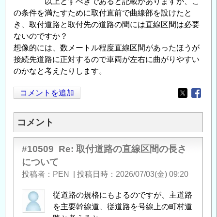
以上とすべきであると記載がありますが、こ
の条件を満たすために取付直前で曲線部を設けたと
き、取付道路と取付先の道路の間には直線区間は必要
ないのですか？
想像的には、数メートル程度直線区間があったほうが
接続先道路に正対するので車両が左右に曲がりやすい
のかなと考えたりします。
コメントを追加
Opens in
Opens
コメント
#10509
Re: 取付道路の直線区間の長さ
について
投稿者
PEN
|
投稿日時
2026/07/03(金) 09:20
従道路の規格にもよるのですが、主道路
を主要幹線道、従道路を号線上の町村道