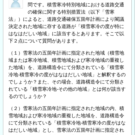
市
問です。積雪寒冷特別地域における道路交通
部
の確保に関する特別措置法（以下「雪寒
と
法」）によると、道路交通確保五箇年計画により閣議
地
決定された地域に存する道路が「積雪寒冷の度が特に
方
はなはだしい地域」に該当するとあります。そこで以
下２点について質問があります。
部
の
（１）雪寒法の五箇年計画に指定された地域（積雪地
境
域または寒冷地域、積雪地域および寒冷地域の重複し
界
た地域）を、道路構造令にて分類されている「積雪寒
に
冷地‐積雪寒冷の度がはなはだしい地域」と解釈するの
つ
でしょうか？また、その場合、道路構造令にて分類さ
い
れている「積雪寒冷地‐その他の地域」とは何が該当す
て
るのでしょうか？
の
（２）雪寒法の五箇年計画に指定された地域の内、積
雪地域および寒冷地域の重複した地域を、道路構造令
にて分類されている「積雪寒冷地‐積雪寒冷の度がはな
はだしい地域」とし、雪寒法の五箇年計画に指定され