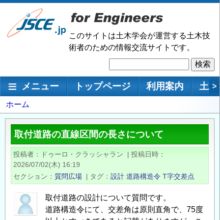
メ
イ
ン
このサイトは土木学会が運営する土木技
コ
術者のための情報交流サイトです。
ン
検
テ
索
ン
メインナビゲーション
メニュー
トップページ
利用案内
土木
>
ツ
に
パ
ホーム
移
ン
動
く
取付道路の直線区間の長さについて
ず
投稿者
ドゥーロ・クラッシャラン
|
投稿日時
2026/07/02(木) 16:19
セクション
質問広場
|
タグ
設計
道路構造令
T字交差点
取付道路の設計について質問です。
道路構造令にて、交差角は原則直角で、75度