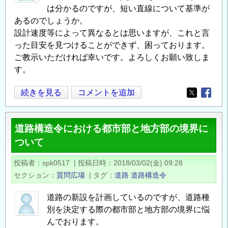
は分かるのですが、短い直線について基準が
さ
あるのでしょうか。
に
設計速度等によって異なるとは思いますが、これと言
つ
った目安を見つけることができず、困っております。
い
ご教示いただければ幸いです。よろしくお願い致しま
て
す。
の
縦
続きを見る
コメントを追加
Opens in
Opens
断
線
道路構造令における都市部と地方部の境界に
形
ついて
の
ブ
投稿者
spk0517
|
投稿日時
2018/03/02(金) 09:28
ロ
セクション
質問広場
|
タグ
道路
道路構造令
ー
ク
道路の新設を計画しているのですが、道路種
ン
別を決定する際の都市部と地方部の境界に悩
バ
んでおります。