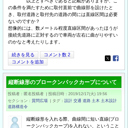
以上とすべきであると記載がありますが、こ
の条件を満たすために取付直前で曲線部を設けたと
き、取付道路と取付先の道路の間には直線区間は必要
ないのですか？
想像的には、数メートル程度直線区間があったほうが
接続先道路に正対するので車両が左右に曲がりやすい
のかなと考えたりします。
取
続きを見る
コメント数 2
Opens in
Opens
付
コメントを追加
道
路
縦断線形のブロークンバックカーブについて
の
直
投稿者
匿名投稿者
|
投稿日時
2019/12/17(火) 19:56
線
セクション
質問広場
|
タグ
設計
交通
道路
土木
土木設計
区
道路構造令
間
の
縦断線形を入れる際、曲線間に短い直線(ブロ
ークンバックカーブ)を入れない、ということ
長