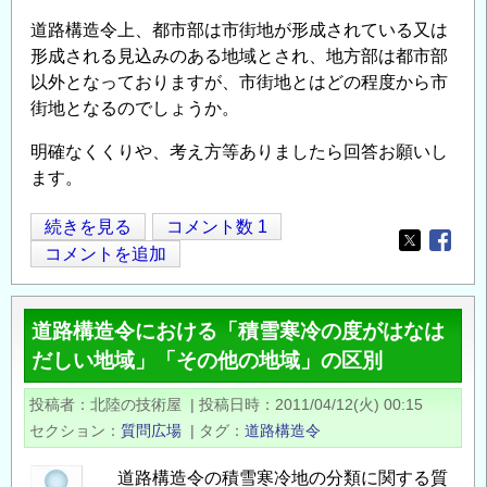
ッ
道路構造令上、都市部は市街地が形成されている又は
ク
形成される見込みのある地域とされ、地方部は都市部
カ
以外となっておりますが、市街地とはどの程度から市
ー
街地となるのでしょうか。
ブ
に
明確なくくりや、考え方等ありましたら回答お願いし
つ
ます。
い
て
道
続きを見る
コメント数 1
Opens in
Opens
の
路
コメントを追加
構
造
道路構造令における「積雪寒冷の度がはなは
令
だしい地域」「その他の地域」の区別
に
お
投稿者
北陸の技術屋
|
投稿日時
2011/04/12(火) 00:15
け
セクション
質問広場
|
タグ
道路構造令
る
都
道路構造令の積雪寒冷地の分類に関する質