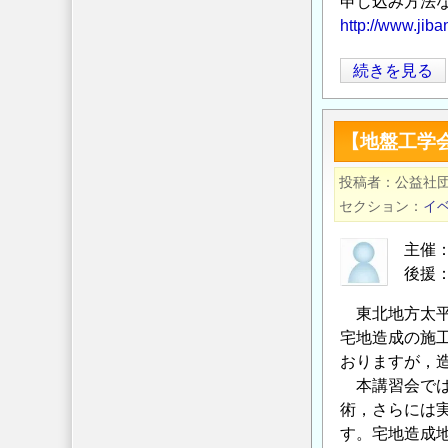
申し込み方法
講
http://www.jib
習
会
【地
続きを見る
の
盤
ご
工
案
【地盤工学
学
内
会
投稿者
の
公益社
技
セクション
イ
術
講
主催
習
後援
会】
東北地方太平
「基
宅地造成の施
礎
おりますが，
構
本講習会では
造
術，さらには
物
す。宅地造成
の