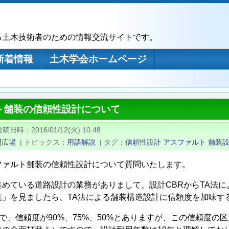
る土木技術者のための情報交流サイトです。
新着情報
土木学会ホームページ
ト舗装の信頼性設計について
投稿日時
2016/01/12(火) 10:48
問広場
|
トピックス
用語解説
|
タグ
信頼性設計
アスファルト
舗装
ファルト舗装の信頼性設計について質問いたします。
進めている道路設計の業務がありまして、設計CBRからTA法
覧」を見ましたら、TA法による舗装構造設計に信頼度を加味す
”で、信頼度が90%、75%、50%とありますが、この信頼度の