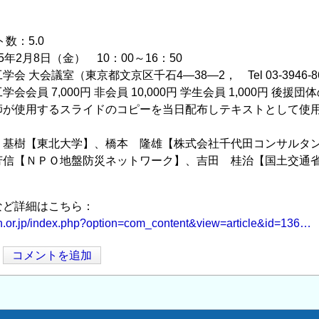
。
ト数：5.0
年2月8日（金） 10：00～16：50
会 大会議室（東京都文京区千石4―38―2， Tel 03-3946-8
会会員 7,000円 非会員 10,000円 学生会員 1,000円 後援
師が使用するスライドのコピーを当日配布しテキストとして使
 基樹【東北大学】、橋本 隆雄【株式会社千代田コンサルタ
芳信【ＮＰＯ地盤防災ネットワーク】、吉田 桂治【国土交通
など詳細はこちら：
an.or.jp/index.php?option=com_content&view=article&id=136…
コメントを追加