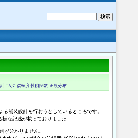
検
索
設計
TA法
信頼度
性能関数
正規分布
による舗装設計を行おうとしているところです。
る様な記述が載っておりました。
区別が分かりません。