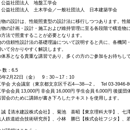
：公益社団法人 地盤工学会
：公益社団法人 土木学会／一般社団法人 日本建築学会
造物の設計は、性能照査型の設計法に移行しつつあります。性
造物の計画・設計・施工および維持管理に至る各段階で構造物
の方法で照査することが必要となります。
物の信頼性設計法の基礎理論について説明すると共に、各機関
用いて分かりやすく解説します。
の体系となる貴重な講習であり、多くの方のご参加をお待ちし
ト数：6.5
年2月22日（金） 9：30～17：10
会 大会議室（東京都文京区千石4―38―2， Tel 03-3946-8
会会員 13,000円 非会員 16,000円 学生会員 6,000円 後
講習会のために講師が書き下ろしたテキストを使用します。
 誠【清水建設株式会社】、菊池 喜昭【東京理科大学】、七
法人鉄道総合技術研究所】、小林 勝巳【株式会社フジタ】、