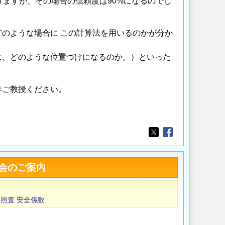
りますが、その場合の信頼度は90%になるのでし
のような場合に この計算法を用いるのかが分か
度は、どのような位置づけになるのか。）といった
非ご教授ください。
Opens in a new wi
Opens in a new
会のご案内
性照査
安全係数