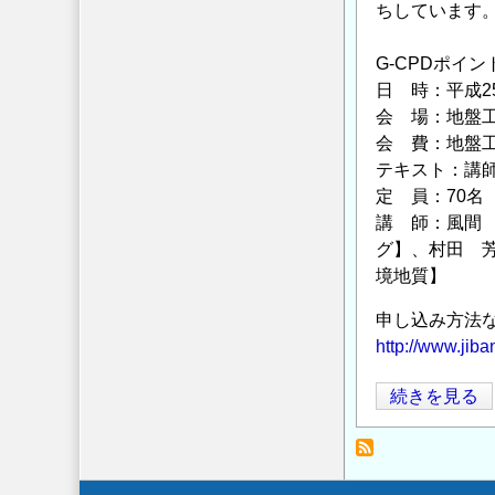
ちしています
信
頼
G-CPDポイン
性
日 時：平成25
設
会 場：地盤工学
計
会 費：地盤工学
法」
テキスト：講
の
定 員：70名
講 師：風間
グ】、村田 
境地質】
申し込み方法
http://www.jib
【地
続きを見る
盤
工
学