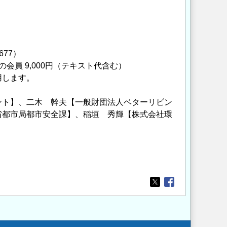
677）
団体の会員 9,000円（テキスト代含む）
用します。
ント】、二木 幹夫【一般財団法人ベターリビン
省都市局都市安全課】、稲垣 秀輝【株式会社環
Opens in a new wi
Opens in a new