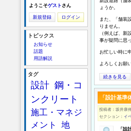
新設道路（舗装
ようこそ
ゲスト
さん
ょうか。
新規登録
ログイン
また、「舗装
りません。
（例えば、新設
トピックス
事が疑問に思
お知らせ
話題
お忙しい時に
用語解説
よろしくお願
タグ
ア
続きを見る
設計
鋼・コ
ス
フ
ンクリート
「設計基準
ァ
ル
投稿者
坂井康
施工・マネジ
ト
セクション
イ
舗
メント
地
装
「設