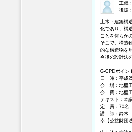
お
主催
け
後援
る
土木・建築構
安
化であり、構
全
ことを何らか
性
そこで、構造
照
的な構造物を
査
今後の設計法
ガ
イ
G-CPDポイン
ド
日 時：平成25
ラ
会 場：地盤工学
イ
会 費：地盤工学
ン」
テキスト：本
に
定 員：70名
関
講 師：鈴木
す
幸【公益財団
る