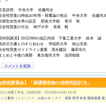
ム ＞
:35 主旨説明 中央大学 佐藤尚次
4:05 安全性照査の枠組み/作用・荷重論の視点 中央大学 佐藤尚
:35 目標安全性水準の設定 防衛大学校 香月 智
:05 安全性照査の方法 神戸大学 長尾 毅
:50 【特別講演】ISO2394の改訂内容 千葉工業大学 鈴木 誠
6:20 既存示方書とのすり合わせ 早稲田大学 秋山充良
:50 安全性照査ガイドライン素案 清水建設 藤田宗久
:00 まとめと今後の展開 東京都市大学 吉田郁政
コメントを追加
会技術講習会】「基礎構造物の信頼性設計法」
団法人地盤工学会
|
投稿日時
2013/02/14(木) 10:35
ベント案内
|
トピックス
お知らせ
|
タグ
道路
港湾
鉄道
建築基礎
盛