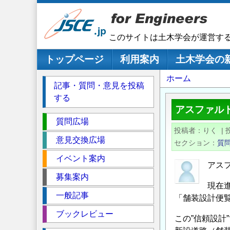
メ
イ
ン
このサイトは土木学会が運営す
コ
ン
メインナビゲーション
トップページ
利用案内
土木学会の
テ
パ
ホーム
ン
記事・質問・意見を投稿
ツ
ン
する
に
く
アスファル
移
セ
ず
質問広場
動
投稿者
りく
|
ク
意見交換広場
セクション
質
シ
イベント案内
ョ
アス
ン
募集案内
現在
一般記事
「舗装設計便
ブックレビュー
この”信頼設計