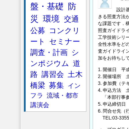
盤・基礎
防
の
設計
信
災
環境
きる照査方法
交通
頼
な課題です．
性
公募
コンクリ
照査ガイドラ
設
工学技術シリ
ート
セミナー
計
全性水準をど
に
調査・計画
シ
査ガイドライ
つ
加をお待ちし
ンポジウム
道
い
て
1. 開催日 平成
路
講習会
土木
の
2. 開催場所
3. 参加費（テ
橋梁
募集
イン
4. 申込方法
フラ
流域・都市
「本部行事参
講演会
5. 申込締切日
6. 問合せ先
TEL:03-3355