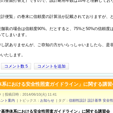
の全面打替え）ですので、設計耐用年数は10年と理解してお
設計便覧」の巻末に信頼度の計算法が記載されておりますが、ど
舗装の場合は信頼度90%。だとすると、75%と50%の信頼
ってしまいます。
申し訳ありませんが、ご存知の方がいらっしゃいましたら、是
いいたします。
コメント数 5
コメントを追加
体系における安全性照査ガイドライン」に関する講習
伸
|
投稿日時
2014/06/10(火) 11:41
ベント案内
|
トピックス
お知らせ
|
タグ
信頼性設計
設計基準
安全
計基準体系における安全性照査ガイドライン」に関する講習会