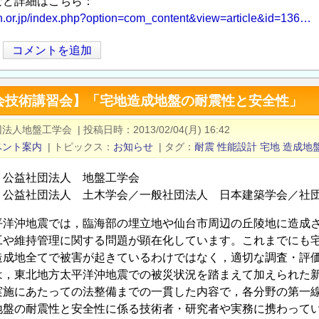
など詳細はこちら：
an.or.jp/index.php?option=com_content&view=article&id=136…
コメントを追加
会技術講習会】「宅地造成地盤の耐震性と安全性」
団法人地盤工学会
|
投稿日時
2013/02/04(月) 16:42
ベント案内
|
トピックス
お知らせ
|
タグ
耐震
性能設計
宅地
造成地
：公益社団法人 地盤工学会
：公益社団法人 土木学会／一般社団法人 日本建築学会／社
洋沖地震では，臨海部の埋立地や仙台市周辺の丘陵地に造成さ
工や維持管理に関する問題が顕在化しています。これまでにも
造成地全てで被害が起きているわけではなく，適切な調査・評
，東北地方太平洋沖地震での被災状況を踏まえて加えられた新
実施にあたっての法整備までの一貫した内容で，各分野の第一
地盤の耐震性と安全性に係る技術者・研究者や実務に携わって