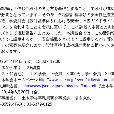
基準類は「信頼性設計の考え方を基礎とすること」で改訂が進
が必要となっています．その際，各種設計基準類の安全性照査
構造工学委員会（設計基準体系における安全性照査ガイドライ
イン」を発刊することを念頭に置いて， この課題の本質と方向
ーズとして活動報告をまとめました．本講習会では，この活動
のように設定するか」「安全係数をどのように設定するか」等
ン」の素案を紹介します．設計基準作成や設計実務に携わって
ております．
26年7月4日（金） 13:30～17:00
 土木学会本部 ２F講堂
キスト代含む） 土木学会 正会員 3,000円，学生会員 2,00
 土木学会ホームページ
http://www.jsce.or.jp/event/active/inform
加申込書」
http://www.jsce.or.jp/event/active/form.pdf
で土木学
 2014年6月20日（金）
（行事担当） 土木学会事務局研究事業課 増永克也
-3559／FAX：03-5379-0125