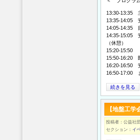
＜ プログラ
13:30-13
13:35-1
14:05-14
14:35-15
（休憩）
15:20-15
15:50-1
16:20-16
16:50-17
「設
続きを見る
計
基
【地盤工学
準
体
投稿者
公益社
系
セクション
イ
に