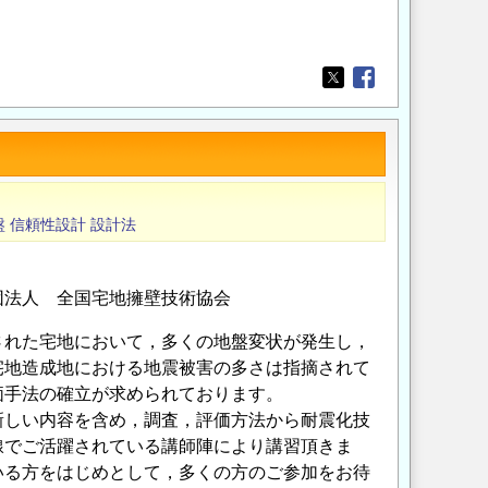
Opens in a new wi
Opens in a new
盤
信頼性設計
設計法
団法人 全国宅地擁壁技術協会
れた宅地において，多くの地盤変状が発生し，
宅地造成地における地震被害の多さは指摘されて
価手法の確立が求められております。
しい内容を含め，調査，評価方法から耐震化技
線でご活躍されている講師陣により講習頂きま
いる方をはじめとして，多くの方のご参加をお待