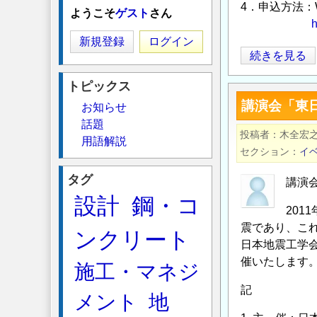
4．申込方法
ようこそ
ゲスト
さん
h
新規登録
ログイン
JCI「鉄
続きを見る
筋
トピックス
コ
講演会「東
お知らせ
ン
話題
ク
投稿者
木全宏
用語解説
リ
セクション
イ
ー
タグ
ト
講演
造
設計
鋼・コ
201
構
震であり、こ
造
ンクリート
日本地震工学
物
催いたします
施工・マネジ
の
津
記
メント
地
波