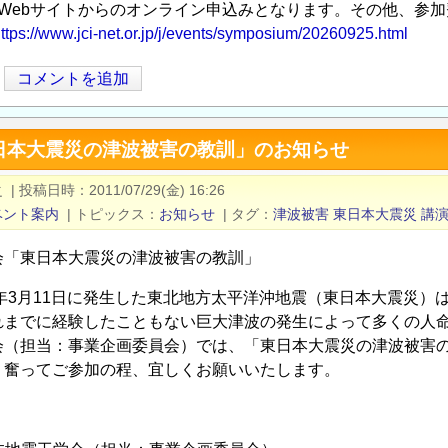
：Webサイトからのオンライン申込みとなります。その他、参
ttps://www.jci-net.or.jp/j/events/symposium/20260925.html
コメントを追加
日本大震災の津波被害の教訓」のお知らせ
之
|
投稿日時
2011/07/29(金) 16:26
ベント案内
|
トピックス
お知らせ
|
タグ
津波被害
東日本大震災
講
会「東日本大震災の津波被害の教訓」
1年3月11日に発生した東北地方太平洋沖地震（東日本大震災）
れまでに経験したこともない巨大津波の発生によって多くの人
会（担当：事業企画委員会）では、「東日本大震災の津波被害
。奮ってご参加の程、宜しくお願いいたします。