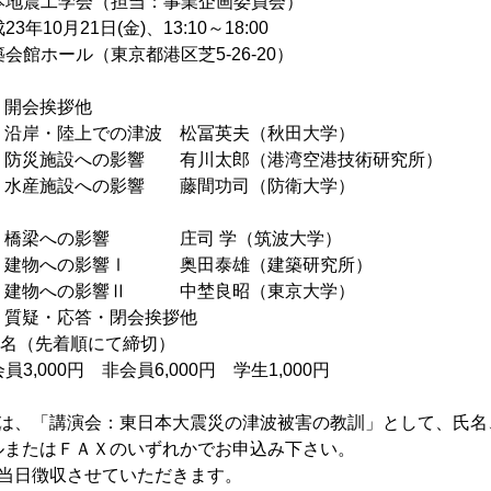
日本地震工学会（担当：事業企画委員会）
3年10月21日(金)、13:10～18:00
築会館ホール（東京都港区芝5-26-20）
：
20 開会挨拶他
:00 沿岸・陸上での津波 松冨英夫（秋田大学）
4:40 防災施設への影響 有川太郎（港湾空港技術研究所）
5:20 水産施設への影響 藤間功司（防衛大学）
6:10 橋梁への影響 庄司 学（筑波大学）
6:50 建物への影響Ⅰ 奥田泰雄（建築研究所）
7:30 建物への影響Ⅱ 中埜良昭（東京大学）
:00 質疑・応答・閉会挨拶他
20名（先着順にて締切）
員3,000円 非会員6,000円 学生1,000円
方は、「講演会：東日本大震災の津波被害の教訓」として、氏名
ルまたはＦＡＸのいずれかでお申込み下さい。
は当日徴収させていただきます。