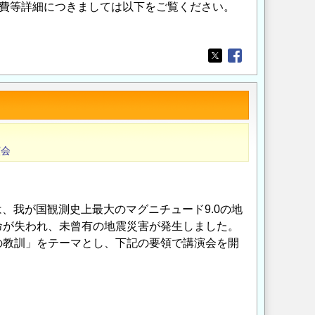
加費等詳細につきましては以下をご覧ください。
Opens in a new wi
Opens in a new
演会
は、我が国観測史上最大のマグニチュード9.0の地
命が失われ、未曾有の地震災害が発生しました。
の教訓」をテーマとし、下記の要領で講演会を開