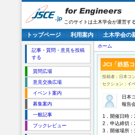
メ
イ
ン
このサイトは土木学会が運営す
コ
ン
メインナビゲーション
トップページ
利用案内
土木学会の
テ
パ
ホーム
ン
記事・質問・意見を投稿
ツ
ン
する
に
く
JCI「鉄
移
セ
ず
質問広場
動
投稿者
日本コ
ク
意見交換広場
セクション
イ
シ
イベント案内
ョ
日本
ン
募集案内
報告
一般記事
1．開催日時：2
2．申込締切：2
ブックレビュー
3．開催場所：