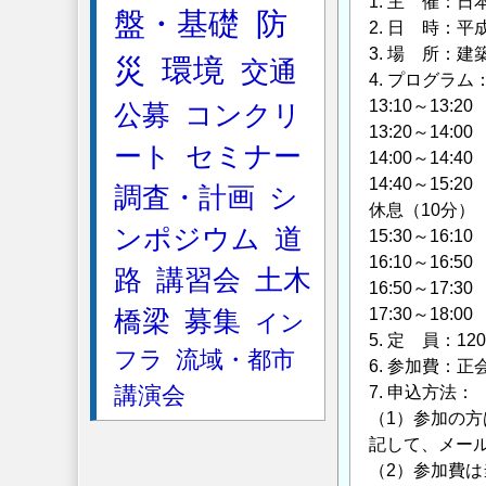
1. 主 催：
被
盤・基礎
防
2. 日 時：平成2
害
3. 場 所：建
軽
災
環境
交通
4. プログラム
減
13:10～13:
公募
コンクリ
化
13:20～14
技
ート
セミナー
14:00～1
術
14:40～1
調査・計画
シ
に
休息（10分）
関
ンポジウム
道
15:30～1
す
16:10～1
路
講習会
土木
る
16:50～1
研
17:30～18
橋梁
募集
イン
究
5. 定 員：1
フラ
流域・都市
委
6. 参加費：正会
員
講演会
7. 申込方法：
会
（1）参加の
報
記して、メー
告
（2）参加費