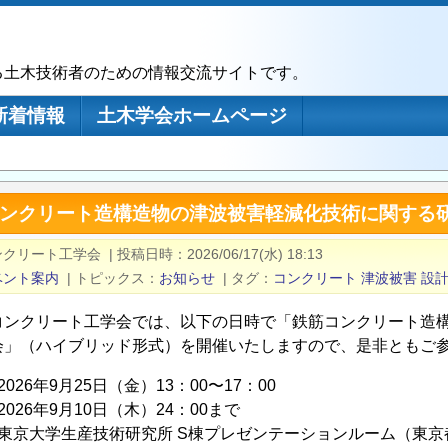
る土木技術者のための情報交流サイトです。
新着情報
土木学会ホームページ
筋コンクリート造構造物の津波被害軽減化技術に関する
ンクリート工学会
|
投稿日時
2026/06/17(水) 18:13
ベント案内
|
トピックス
お知らせ
|
タグ
コンクリート
津波被害
設
コンクリート工学会では、以下の日時で「鉄筋コンクリート造
会」（ハイブリッド形式）を開催いたしますので、是非ともご
026年9月25日（金）13：00〜17：00
026年9月10日（木）24：00まで
東京大学生産技術研究所 S棟プレゼンテーションルーム（東京都目