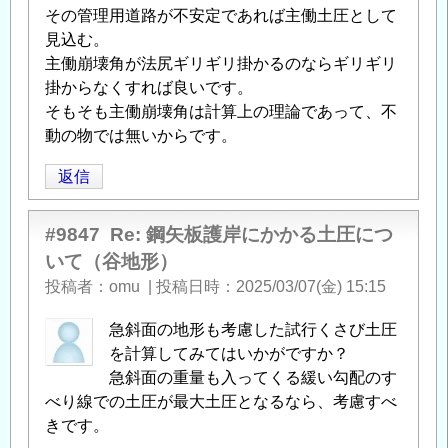
その管理用道路が不安定であれば主働土圧として
見込む。
主働崩壊角が法尻ギリギリ掛かるのならギリギリ
掛からなくすれば良いです。
そもそも主働崩壊角は計算上の理論であって、不
動の物では無いからです。
返信
#9847
Re: 鋼矢板護岸にかかる土圧につ
いて（谷地形）
投稿者
omu
|
投稿日時
2025/03/07(金) 15:15
急斜面の地形も考慮した試行くさび土圧
を計算してみてはいかがですか？
急斜面の重量も入ってくる緩い勾配のす
べり線での土圧が最大土圧となるなら、考慮すべ
きです。