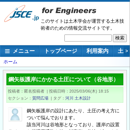
メ
イ
ン
このサイトは土木学会が運営する土木技
コ
術者のための情報交流サイトです。
ン
検
テ
索
ン
メインナビゲーション
メニュー
トップページ
利用案内
土木
>
ツ
に
パ
ホーム
移
ン
動
く
鋼矢板護岸にかかる土圧について（谷地形）
ず
投稿者
匿名投稿者
|
投稿日時
2025/03/06(木) 18:15
セクション
質問広場
|
タグ
河川
土木設計
鋼矢板護岸の設計にあたり、土圧の考え方に
ついて悩んでおります。
該当河川は谷地形となっており、護岸の設置