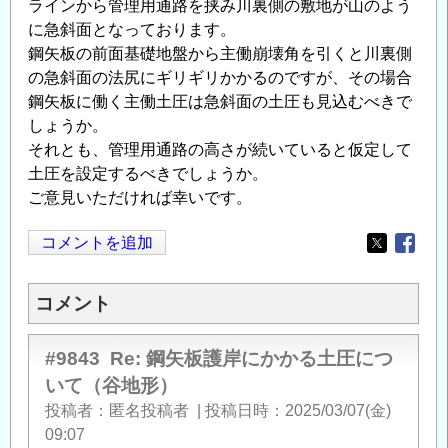
ラインから管理用通路を挟み川裏側の敷地が山のよう
に急斜面となっております。
鋼矢板の前面基礎地盤から主働崩壊角を引くと川裏側
の急斜面の法尻にギリギリかかるのですが、その場合
鋼矢板に働く主働土圧は急斜面の土圧も見込むべきで
しょうか。
それとも、管理用通路の高さが続いていると仮定して
土圧を設定するべきでしょうか。
ご意見いただければ幸いです。
コメントを追加
Opens in
Opens
コメント
#9843
Re: 鋼矢板護岸にかかる土圧につ
いて（谷地形）
投稿者
匿名投稿者
|
投稿日時
2025/03/07(金)
09:07