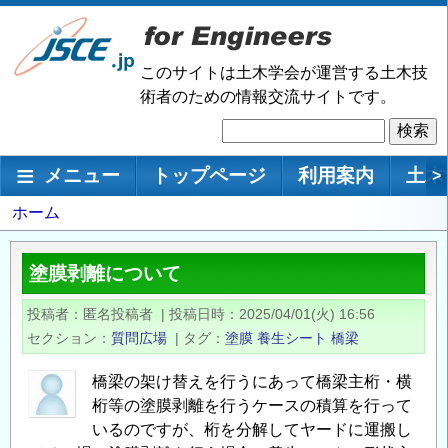
メ
イ
ン
このサイトは土木学会が運営する土木技
コ
術者のための情報交流サイトです。
ン
検
テ
索
ン
メインナビゲーション
メニュー
トップページ
利用案内
土木
>
ツ
に
パ
ホーム
移
ン
動
く
塗膜剥離について
ず
投稿者
匿名投稿者
|
投稿日時
2025/04/01(火) 16:56
セクション
質問広場
|
タグ
塗膜
養生シート
橋梁
橋梁の架け替えを行うにあって橋梁主桁・横
桁等の塗膜剥離を行うケースの積算を行って
いるのですが、桁を分解してヤードに運搬し