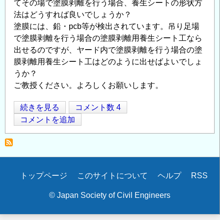
てその場で塗膜剥離を行う場合、養生シートの形状方
法はどうすれば良いでしょうか？
塗膜には、鉛・pcb等が検出されています。吊り足場
で塗膜剥離を行う場合の塗膜剥離用養生シート工なら
出せるのですが、ヤード内で塗膜剥離を行う場合の塗
膜剥離用養生シート工はどのように出せばよいでしょ
うか？
ご教授ください。よろしくお願いします。
塗
続きを見る
コメント数 4
Opens in
Opens
膜
コメントを追加
剥
離
に
つ
Secondary
トップページ
このサイトについて
ヘルプ
RSS
い
menu
て
© Japan Society of Civil Engineers
の