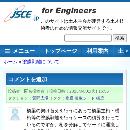
メ
イ
ン
このサイトは土木学会が運営する土木技
コ
術者のための情報交流サイトです。
ン
検
テ
索
ン
メインナビゲーション
メニュー
トップページ
利用案内
土木
>
ツ
に
パ
ホーム
塗膜剥離について
移
ン
動
く
コメントを追加
ず
投稿者
匿名投稿者
|
投稿日時
2025/04/01(火) 16:56
セクション
質問広場
|
タグ
塗膜
養生シート
橋梁
橋梁の架け替えを行うにあって橋梁主桁・横
桁等の塗膜剥離を行うケースの積算を行って
いるのですが、桁を分解してヤードに運搬し