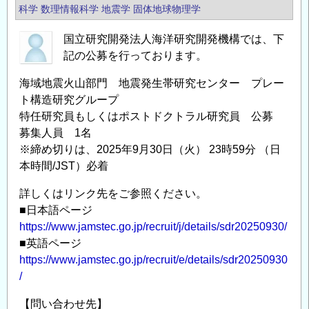
科学
数理情報科学
地震学
固体地球物理学
国立研究開発法人海洋研究開発機構では、下
記の公募を行っております。
海域地震火山部門 地震発生帯研究センター プレー
ト構造研究グループ
特任研究員もしくはポストドクトラル研究員 公募
募集人員 1名
※締め切りは、2025年9月30日（火） 23時59分 （日
本時間/JST）必着
詳しくはリンク先をご参照ください。
■日本語ページ
https://www.jamstec.go.jp/recruit/j/details/sdr20250930/
■英語ページ
https://www.jamstec.go.jp/recruit/e/details/sdr20250930
/
【問い合わせ先】