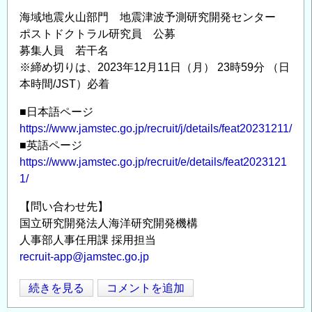
機
海域地震火山部門 地震津波予測研究開発センター
構
ポストドクトラル研究員 公募
海
募集人員 若干名
域
※締め切りは、2023年12月11日（月） 23時59分 （日
地
本時間/JST）必着
震
■日本語ページ
火
https://www.jamstec.go.jp/recruit/j/details/feat20231211/
山
■英語ページ
部
https://www.jamstec.go.jp/recruit/e/details/feat2023121
門
1/
地
震
【問い合わせ先】
発
国立研究開発法人海洋研究開発機構
生
人事部人事任用課 採用担当
帯
recruit-app@jamstec.go.jp
研
究
国
続きを見る
コメントを追加
Opens in
Opens
セ
立