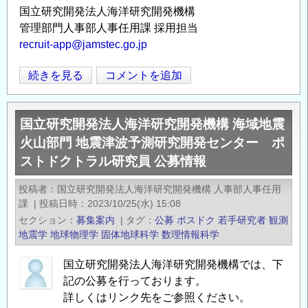
国立研究開発法人海洋研究開発機構
管理部門人事部人事任用課 採用担当
recruit-app@jamstec.go.jp
国
続きを見る
コメントを追加
Opens in
Opens
立
研
国立研究開発法人海洋研究開発機構 海域地震
究
火山部門 地震津波予測研究開発センター ポ
開
ストドクトラル研究員 公募情報
発
法
投稿者
国立研究開発法人海洋研究開発機構 人事部人事任用
人
課
|
投稿日時
2023/10/25(水) 15:08
海
セクション
募集案内
|
タグ
公募
ポスドク
若手研究者
観測
洋
地震学
地球物理学
固体地球科学
数理情報科学
研
究
国立研究開発法人海洋研究開発機構では、下
記の公募を行っております。
開
詳しくはリンク先をご参照ください。
発