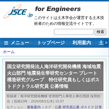
メ
イ
ン
このサイトは土木学会が運営する土木技
コ
術者のための情報交流サイトです。
ン
検
テ
索
ン
メインナビゲーション
メニュー
トップページ
利用案内
土木
>
ツ
に
パ
ホーム
移
ン
動
く
国立研究開発法人海洋研究開発機構 海域地震
ず
火山部門 地震発生帯研究センター プレート
構造研究グループ 特任研究員もしくはポス
トドクトラル研究員 公募情報
投稿者
海洋研究開発機構 管理部門人事部人事任用課 採用担
当
|
投稿日時
2025/08/21(木) 15:07
セクション
募集案内
|
タグ
公募
研究員公募
ポスドク
計算