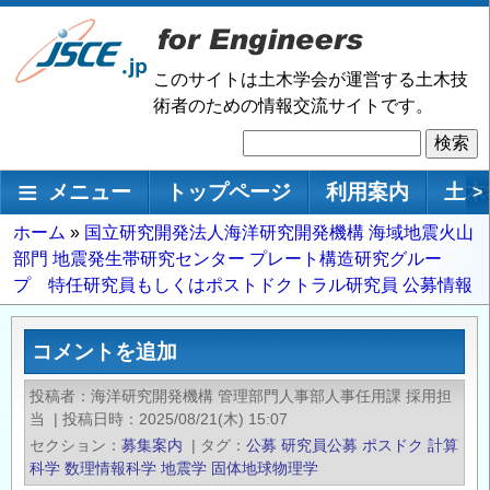
メ
イ
ン
このサイトは土木学会が運営する土木技
コ
術者のための情報交流サイトです。
ン
検
テ
索
ン
メインナビゲーション
メニュー
トップページ
利用案内
土木
>
ツ
に
パ
ホーム
国立研究開発法人海洋研究開発機構 海域地震火山
移
部門 地震発生帯研究センター プレート構造研究グルー
ン
動
プ 特任研究員もしくはポストドクトラル研究員 公募情報
く
ず
コメントを追加
投稿者
海洋研究開発機構 管理部門人事部人事任用課 採用担
当
|
投稿日時
2025/08/21(木) 15:07
セクション
募集案内
|
タグ
公募
研究員公募
ポスドク
計算
科学
数理情報科学
地震学
固体地球物理学