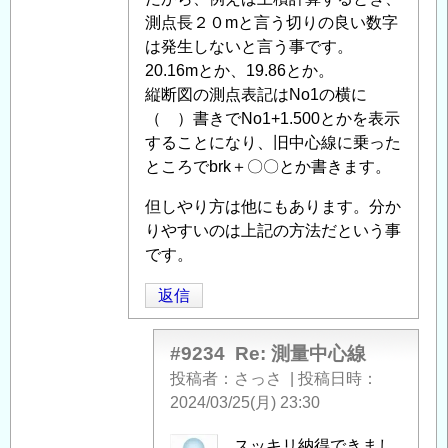
中
測点長２０mと言う切りの良い数字
心
は発生しないと言う事です。
線
20.16mとか、19.86とか。
」
へ
縦断図の測点表記はNo1の横に
の
（ ）書きでNo1+1.500とかを表示
返
することになり、旧中心線に乗った
信
ところでbrk＋〇〇とか書きます。
但しやり方は他にもあります。分か
りやすいのは上記の方法だという事
です。
返信
#9234
Re: 測量中心線
投稿者
さっさ
|
投稿日時
2024/03/25(月) 23:30
匿
スッキリ納得できまし