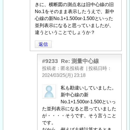
よ
きに、横断図の測点名は旧中心線の旧
る
No.1をそのまま表示したうえで、新中
「
心線の新No.1+1.500or-1.500といった
Re:
測
並列表示になると思っていましたが、
量
違うということでしょうか？
中
返信
心
線
」
へ
#9233
Re: 測量中心線
の
投稿者
匿名投稿者
|
投稿日時
返
2024/03/25(月) 23:18
信
soyusa
私も勘違いしていました。
に
新中心線の新
よ
No.1+1.500or-1.500といっ
る
た並列表示になると思っていました
「
が・・・・そうです、そう言うこと
Re:
測
です。
量
だから、例えば土積計算するとき、