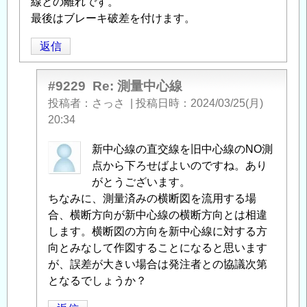
線との離れです。
最後はブレーキ破差を付けます。
返信
#9229
Re: 測量中心線
投稿者
さっさ
|
投稿日時
2024/03/25(月)
20:34
匿
新中心線の直交線を旧中心線のNO測
名
点から下ろせばよいのですね。あり
投
がとうございます。
稿
ちなみに、測量済みの横断図を流用する場
者
合、横断方向が新中心線の横断方向とは相違
に
します。横断図の方向を新中心線に対する方
よ
向とみなして作図することになると思います
る
が、誤差が大きい場合は発注者との協議次第
「
となるでしょうか？
Re:
測