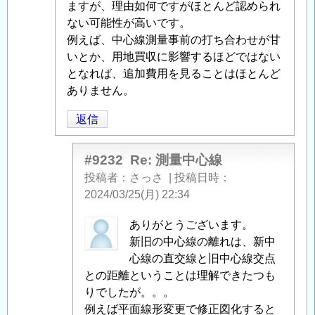
ますが、理由如何ですがほとんど認められ
信
ない可能性が高いです。
例えば、中心線測量事前の打ち合わせが甘
いとか、用地買収に影響するほどではない
となれば、追加費用を見ることはほとんど
ありません。
返信
#9232
Re: 測量中心線
投稿者
さっさ
|
投稿日時
2024/03/25(月) 22:34
匿
ありがとうございます。
名
新旧の中心線の離れは、新中
投
心線の直交線と旧中心線交点
稿
との距離ということは理解できたつも
者
りでしたが。。。
に
例えば平面線形変更で修正図化すると