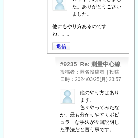
名
た。ありがとうござい
投
ました。
稿
他にもやり方あるのです
者
ね。。。
に
よ
返信
る
「
Re:
#9235
Re: 測量中心線
測
投稿者
匿名投稿者
|
投稿
量
日時
2024/03/25(月) 23:57
中
心
soyusa
他のやり方はあり
線
」
に
ます。
へ
よ
色々やってみたな
の
る
か、最も分かりやすくポピ
返
「
ュラーな手法が今回説明し
Re:
信
測
た手法だと言う事です。
量