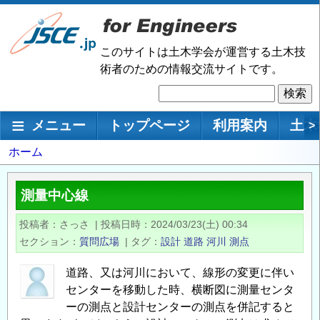
メ
イ
ン
このサイトは土木学会が運営する土木技
コ
術者のための情報交流サイトです。
ン
検
テ
索
ン
メインナビゲーション
メニュー
トップページ
利用案内
土木
>
ツ
に
パ
ホーム
移
ン
動
く
測量中心線
ず
投稿者
さっさ
|
投稿日時
2024/03/23(土) 00:34
セクション
質問広場
|
タグ
設計
道路
河川
測点
道路、又は河川において、線形の変更に伴い
センターを移動した時、横断図に測量センタ
ーの測点と設計センターの測点を併記すると