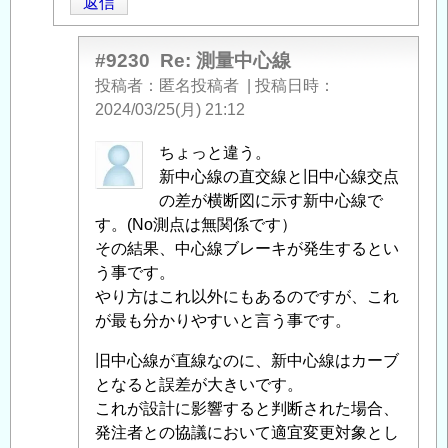
返信
量
中
心
#9230
Re: 測量中心線
線
」
投稿者
匿名投稿者
|
投稿日時
へ
2024/03/25(月) 21:12
の
soyusa
ちょっと違う。
返
に
新中心線の直交線と旧中心線交点
信
よ
の差が横断図に示す新中心線で
る
す。(No測点は無関係です）
「
その結果、中心線ブレーキが発生するとい
Re:
測
う事です。
量
やり方はこれ以外にもあるのですが、これ
中
が最も分かりやすいと言う事です。
心
旧中心線が直線なのに、新中心線はカーブ
線
」
となると誤差が大きいです。
へ
これが設計に影響すると判断された場合、
の
発注者との協議において適宜変更対象とし
返