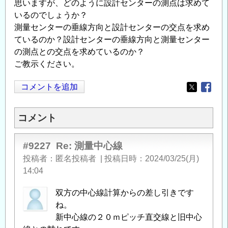
思いますが、どのように設計センターの測点は求めて
いるのでしょうか？
測量センターの垂線方向と設計センターの交点を求め
ているのか？設計センターの垂線方向と測量センター
の測点との交点を求めているのか？
ご教示ください。
コメントを追加
Opens in
Opens
コメント
#9227
Re: 測量中心線
投稿者
匿名投稿者
|
投稿日時
2024/03/25(月)
14:04
双方の中心線計算からの差し引きです
ね。
新中心線の２０ｍピッチ直交線と旧中心