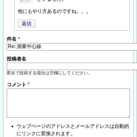
投
他にもやり方あるのですね。。。
稿
者
返信
に
よ
件名
る
「
Re:
測
投稿者名
量
中
匿名で投稿する場合は空欄にしてください。
心
コメント
線
」
へ
の
返
信
ウェブページのアドレスとメールアドレスは自動的
にリンクに変換されます。