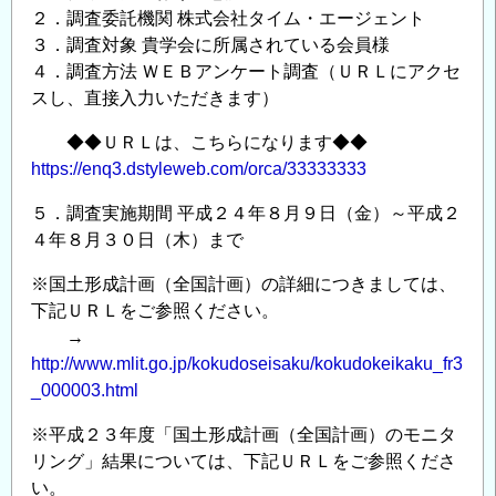
２．調査委託機関 株式会社タイム・エージェント
３．調査対象 貴学会に所属されている会員様
４．調査方法 ＷＥＢアンケート調査（ＵＲＬにアクセ
スし、直接入力いただきます）
◆◆ＵＲＬは、こちらになります◆◆
https://enq3.dstyleweb.com/orca/33333333
５．調査実施期間 平成２４年８月９日（金）～平成２
４年８月３０日（木）まで
※国土形成計画（全国計画）の詳細につきましては、
下記ＵＲＬをご参照ください。
→
http://www.mlit.go.jp/kokudoseisaku/kokudokeikaku_fr3
_000003.html
※平成２３年度「国土形成計画（全国計画）のモニタ
リング」結果については、下記ＵＲＬをご参照くださ
い。