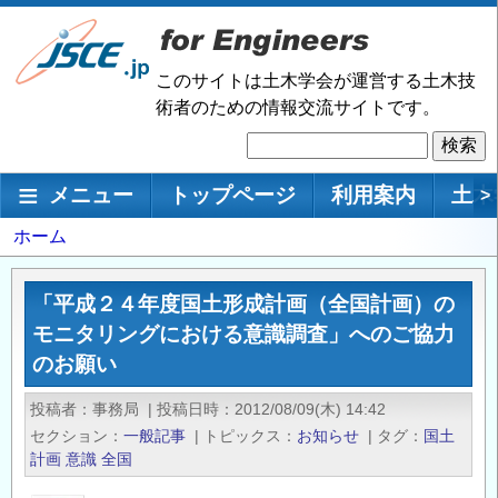
メ
イ
ン
このサイトは土木学会が運営する土木技
コ
術者のための情報交流サイトです。
ン
検
テ
索
ン
メインナビゲーション
メニュー
トップページ
利用案内
土木
>
ツ
に
パ
ホーム
移
ン
動
く
「平成２４年度国土形成計画（全国計画）の
ず
モニタリングにおける意識調査」へのご協力
のお願い
投稿者
事務局
|
投稿日時
2012/08/09(木) 14:42
セクション
一般記事
|
トピックス
お知らせ
|
タグ
国土
計画
意識
全国