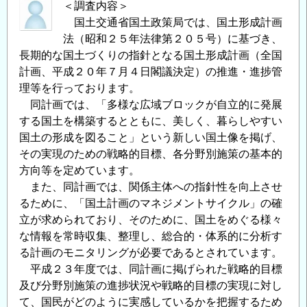
＜調査内容＞
国土交通省国土政策局では、国土形成計画
法（昭和２５年法律第２０５号）に基づき、
長期的な国土づくりの指針となる国土形成計画（全国
計画、平成２０年７月４日閣議決定）の推進・進捗管
理等を行っております。
同計画では、「多様な広域ブロックが自立的に発展
する国土を構築するとともに、美しく、暮らしやすい
国土の形成を図ること」という新しい国土像を掲げ、
その実現のための戦略的目標、各分野別施策の基本的
方向等を定めています。
また、同計画では、関係主体への指針性を向上させ
るために、「国土計画のマネジメントサイクル」の確
立が求められており、そのために、国土をめぐる様々
な情報を常時収集、整理し、総合的・体系的に分析す
る計画のモニタリングが必要であるとされています。
平成２３年度では、同計画に掲げられた戦略的目標
及び分野別施策の進捗状況や戦略的目標の実現に対し
て、国民がどのように実感しているかを把握するため