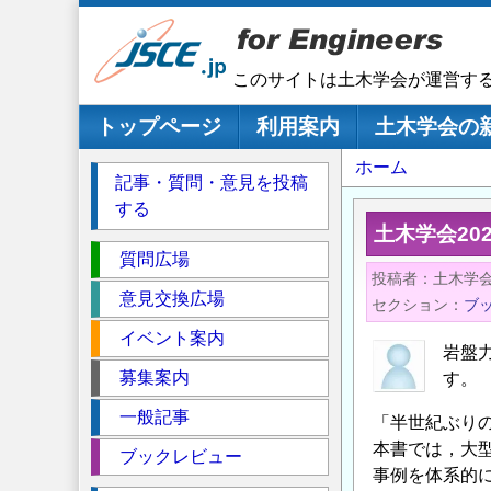
メ
イ
ン
このサイトは土木学会が運営す
コ
ン
メインナビゲーション
トップページ
利用案内
土木学会の
テ
パ
ホーム
ン
記事・質問・意見を投稿
ツ
ン
する
に
く
土木学会20
移
セ
ず
質問広場
動
投稿者
土木学
ク
意見交換広場
セクション
ブ
シ
イベント案内
ョ
岩盤
ン
募集案内
す。
一般記事
「半世紀ぶり
本書では，大
ブックレビュー
事例を体系的