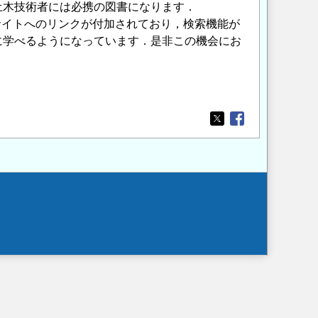
土木技術者には必携の図書になります．
サイトへのリンクが付加されており，検索機能が
に学べるようになっています．是非この機会にお
Opens in a new wi
Opens in a new