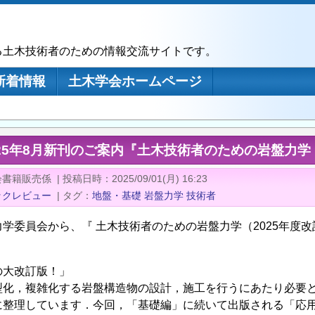
る土木技術者のための情報交流サイトです。
新着情報
土木学会ホームページ
25年8月新刊のご案内『土木技術者のための岩盤力学
会書籍販売係
|
投稿日時
2025/09/01(月) 16:23
ックレビュー
|
タグ
地盤・基礎
岩盤力学
技術者
力学委員会から、『 土木技術者のための岩盤力学（2025年度
の大改訂版！」
型化，複雑化する岩盤構造物の設計，施工を行うにあたり必要
に整理しています．今回，「基礎編」に続いて出版される「応