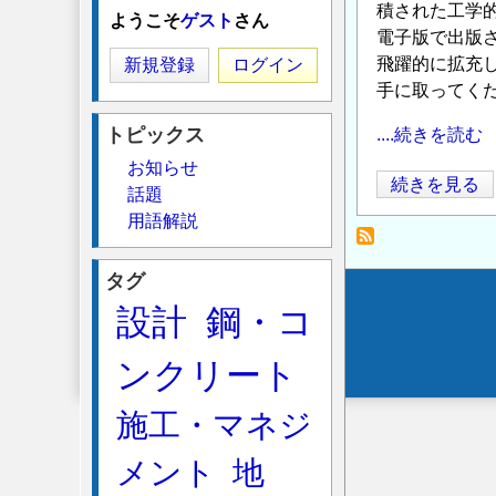
積された工学
ようこそ
ゲスト
さん
電子版で出版
飛躍的に拡充
新規登録
ログイン
手に取ってく
トピックス
....続きを読む
お知らせ
土
続きを見る
話題
木
用語解説
学
会
タグ
2025
Secondary
設計
鋼・コ
年
menu
8
ンクリート
月
新
施工・マネジ
刊
の
メント
地
ご