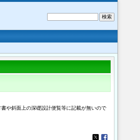
検
索
方書や斜面上の深礎設計便覧等に記載が無いので