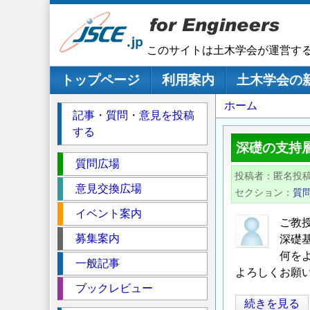
メ
イ
ン
このサイトは土木学会が運営す
コ
ン
メインナビゲーション
トップページ
利用案内
土木学会の
テ
パ
ホーム
ン
記事・質問・意見を投稿
ツ
ン
する
に
く
深礎の支持
移
セ
ず
質問広場
動
投稿者
匿名投
ク
意見交換広場
セクション
質
シ
イベント案内
ョ
ご教
ン
募集案内
深礎
何を
一般記事
よろしくお願
ブックレビュー
深
続きを見る