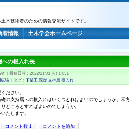
る土木技術者のための情報交流サイトです。
新着情報
土木学会ホームページ
層への根入れ長
稿者
|
投稿日時
2022/11/01(火) 14:31
問広場
|
タグ
下部工
深礎
支持層
根入れ
授ください。
基礎の支持層への根入れはいくつとればよいのでしょうか。示
よりどころとすればよいのでしょうか。
いいたします。
コメント数 1
コメントを追加