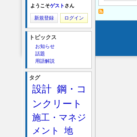
礎
ようこそ
ゲスト
さん
の
新規登録
ログイン
支
持
Secondary
層
トピックス
menu
へ
お知らせ
の
話題
根
用語解説
入
れ
タグ
長
設計
鋼・コ
の
ンクリート
施工・マネジ
メント
地