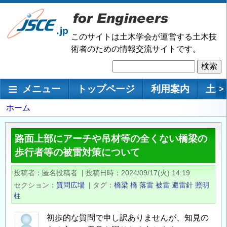
メ
イ
ン
このサイトは土木学会が運営する土木技
コ
術者のための情報交流サイトです。
ン
検
テ
索
ン
メインナビゲーション
メニュー
トップページ
利用案内
土木
>
ツ
に
パ
ホーム
移
ン
動
く
路面上部にアーチや吊材等の全くない橋梁の
ず
歩行者等の被雷対策について
投稿者
匿名投稿者
|
投稿日時
2024/09/17(火) 14:19
セクション
質問広場
|
タグ
橋梁
橋
落雷
被雷
避雷針
照明
柱
初歩的な質問で申し訳ありませんが、知見の