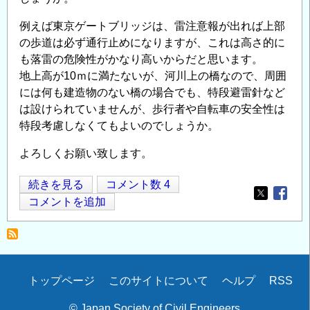
例えば東京ゲートブリッジは、雷注意報が出れば上部
の歩道は必ず通行止めになりますが、これは高さ的に
も落雷の危険性がかなり高いからだと思います。
地上高が10ｍに満たないが、河川上の橋なので、周囲
には何も建造物のない橋の場合でも、特段避雷針など
は設けられていませんが、歩行者や自転車の安全性は
特段考慮しなくてもよいのでしょうか。
よろしくお願い致します。
路
続きを見る
コメント数 4
Opens in
Opens
面
コメントを追加
上
部
に
ア
Secondary
トップページ
このサイトについて
ヘルプ
RSS
ー
menu
チ
© Japan Society of Civil Engineers