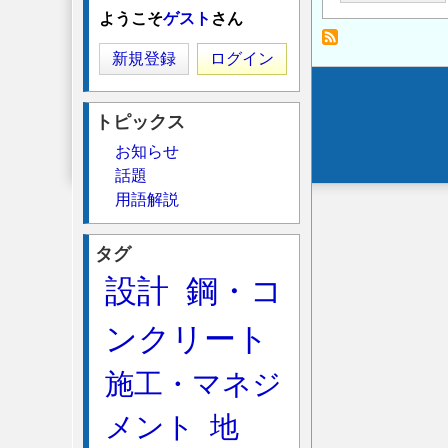
ポ
ようこそ
ゲスト
さん
キ
新規登録
ログイン
シ
樹
Secondary
脂
トピックス
menu
塗
お知らせ
装
話題
鉄
用語解説
筋
の
タグ
塗
設計
鋼・コ
装
方
ンクリート
法
の
施工・マネジ
メント
地