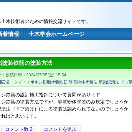
る土木技術者のための情報交流サイトです。
新着情報
土木学会ホームページ
脂塗装鉄筋の塗装方法
2
|
投稿日時
2024/07/05(金) 15:54
問広場
|
タグ
エポキシ樹脂塗装鉄筋
静電粉体塗装法
流動浸漬法
ドブ
キシ鉄筋の設計施工指針について質問があります
キシ鉄筋の塗装方法ですが、静電粉体塗装のみ規定でしょうか
浸漬法（ドブ漬け）による塗装は認められてないのでしょうか
ければと思います。
コメント数 2
コメントを追加