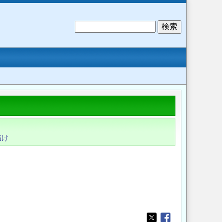
検
索
漬け
。
。