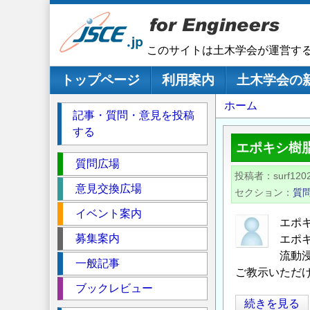
メ
イ
ン
このサイトは土木学会が運営す
コ
ン
メインナビゲーション
トップページ
利用案内
土木学会の
テ
パ
ホーム
ン
記事・質問・意見を投稿
ツ
ン
する
に
く
エポキシ樹
移
セ
ず
質問広場
動
投稿者
surf120
ク
意見交換広場
セクション
質
シ
イベント案内
ョ
エポ
ン
募集案内
エポ
流動
一般記事
ご教示いただ
ブックレビュー
エ
続きを見る