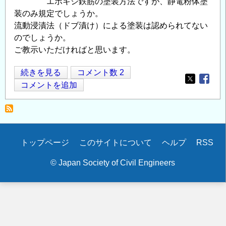
エポキシ鉄筋の塗装方法ですが、静電粉体塗
装のみ規定でしょうか。
流動浸漬法（ドブ漬け）による塗装は認められてない
のでしょうか。
ご教示いただければと思います。
エ
続きを見る
コメント数 2
Opens in
Opens
ポ
コメントを追加
キ
シ
樹
脂
Secondary
トップページ
このサイトについて
ヘルプ
RSS
塗
menu
装
© Japan Society of Civil Engineers
鉄
筋
の
塗
装