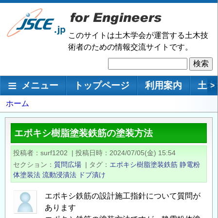
メ
イ
ン
このサイトは土木学会が運営する土木技
コ
術者のための情報交流サイトです。
ン
検
テ
索
ン
メインナビゲーション
メニュー
トップページ
利用案内
土木
>
ツ
に
パ
ホーム
移
ン
動
く
エポキシ樹脂塗装鉄筋の塗装方法
ず
投稿者
surf1202
|
投稿日時
2024/07/05(金) 15:54
セクション
質問広場
|
タグ
エポキシ樹脂塗装鉄筋
静電粉
体塗装法
流動浸漬法
ドブ漬け
エポキシ鉄筋の設計施工指針について質問が
あります