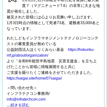
度７（マグニチュード7.6）の非常に大きな地
震が発生しました。
被災された皆様には心よりお見舞い申し上げます。
1月3日時点の情報として死者73名、避難者33,000名と
なっています。
わたしどもインフラマネジメントテクノロジーコンテ
ストの審査委員が努めている
公益財団法人ほくりくみらい基金
https://hokuriku-
mf.jp/about/organization/
より「令和6年能登半島地震 災害支援金」を立ち上
げたことから皆様に情報展開すると共に
ご支援を賜りたくご連絡をさせていただきました。
https://saigai.site/home/07saigai/
＜問い合わせ先＞
インフラテクコン事務局/
info@infratechcon.com
....続きを読む