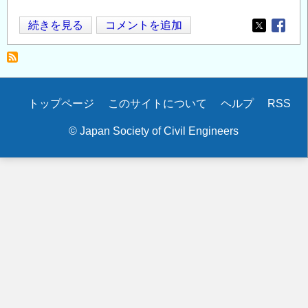
能
続きを見る
コメントを追加
Opens in
Opens
登
半
島
地
Secondary
トップページ
このサイトについて
ヘルプ
RSS
震
menu
災
© Japan Society of Civil Engineers
害
支
援
基
金
へ
の
お
願
い