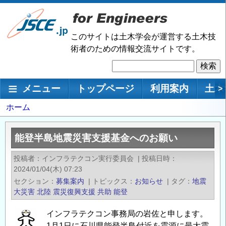
メ
イ
ン
このサイトは土木学会が運営する土木技
コ
術者のための情報交流サイトです。
ン
検
テ
索
ン
メインナビゲーション
メニュー
トップページ
利用案内
土木
>
ツ
に
パ
ホーム
移
ン
動
く
能登半島地震災害支援基金へのお願い
ず
投稿者
インフラテクコン実行委員会
|
投稿日時
2024/01/04(木) 07:23
セクション
募集案内
|
トピックス
お知らせ
|
タグ
地震
大災害
北陸
震災復興支援
共助
能登
インフラテクコン事務局の岩佐と申します。
1月1日に石川県能登半島付近を震源に最大震