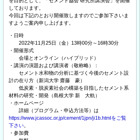
を目的として、「セメント協会 研究所講演会」を開催
演
しております。
会』
今回は下記のとおり開催致しますのでご参加下さいま
の
すようご案内申し上げます。
ご
案
・日時
内
2022年11月25日（金）13時00分～16時30分
の
・開催形式
会場とオンライン（ハイブリッド）
・講演の演題および講演者（敬称略）：
セメント水和物の分析に基づく今後のセメント設
計の在り方（新潟大学 齋藤 豪）
低炭素・脱炭素社会の構築を目指したセメント系
材料の研究・開発（島根大学 新 大軌）
・ホームページ
詳細（プログラム・申込方法等）は
https://www.jcassoc.or.jp/cement/1jpn/ji1b.htmlをご覧
下さい
。
・参加費