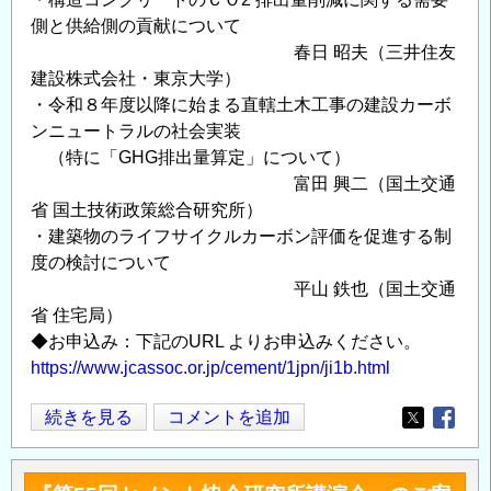
側と供給側の貢献について
春日 昭夫（三井住友
建設株式会社・東京大学）
・令和８年度以降に始まる直轄土木工事の建設カーボ
ンニュートラルの社会実装
（特に「GHG排出量算定」について）
富田 興二（国土交通
省 国土技術政策総合研究所）
・建築物のライフサイクルカーボン評価を促進する制
度の検討について
平山 鉄也（国土交通
省 住宅局）
◆お申込み：下記のURL よりお申込みください。
https://www.jcassoc.or.jp/cement/1jpn/ji1b.html
第
続きを見る
コメントを追加
Opens in
Opens
58
回