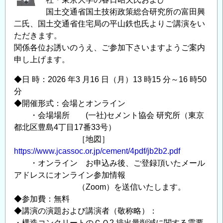
国土交通省国土技術政策総合研究所の富田興
二氏、国土交通省住宅局の平山鉄也氏よりご講演をい
ただきます。
関係各位お誘いのうえ、ご参加下さいますようご案内
申し上げます。
◆日 時：2026 年3 月16 日（月）13 時15 分～16 時50
分
◆開催形式：会場とオンライン
・会場場所 (一社)セメント協会 研究所（東京
都北区豊島4丁目17番33号）
［地図］
https://www.jcassoc.or.jp/cement/4pdf/jb2b2.pdf
・オンライン お申込み後、ご登録頂いたメール
アドレスにオンライン参加情報
（Zoom）を送信いたします。
◆参加費：無料
◆講演の演題および講演者（敬称略）：
・構造コンクリートのＣＯ2 排出量削減に関する需要