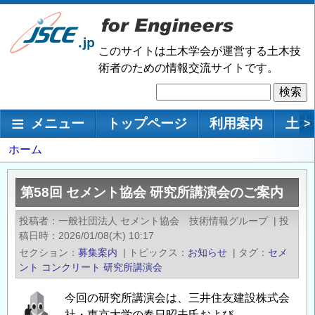
メ
イ
ン
このサイトは土木学会が運営する土木技
コ
術者のための情報交流サイトです。
ン
検
テ
索
ン
メインナビゲーション
メニュー
トップページ
利用案内
土木
>
ツ
に
パ
ホーム
移
ン
動
く
第58回 セメント協会 研究所講演会のご案内
ず
投稿者
一般社団法人 セメント協会 技術情報グループ
|
投
稿日時
2026/01/08(木) 10:17
セクション
募集案内
|
トピックス
お知らせ
|
タグ
セメ
ント
コンクリート
研究所講演会
今回の研究所講演会は、三井住友建設株式会
社・東京大学の春日昭夫氏および