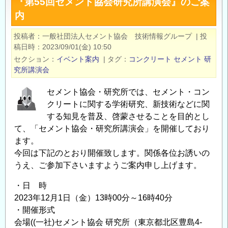
『第55回セメント協会研究所講演会』のご案
セ
内
メ
ン
投稿者
一般社団法人セメント協会 技術情報グループ
|
投
ト
稿日時
2023/09/01(金) 10:50
協
セクション
イベント案内
|
タグ
コンクリート
セメント
研
会
究所講演会
研
セメント協会・研究所では、セメント・コン
究
クリートに関する学術研究、新技術などに関
所
する知見を普及、啓蒙させることを目的とし
講
て、「セメント協会・研究所講演会」を開催しており
演
ます。
会
今回は下記のとおり開催致します。関係各位お誘いの
の
うえ、ご参加下さいますようご案内申し上げます。
ご
案
・日 時
内
2023年12月1日（金）13時00分～16時40分
の
・開催形式
会場((一社)セメント協会 研究所（東京都北区豊島4-