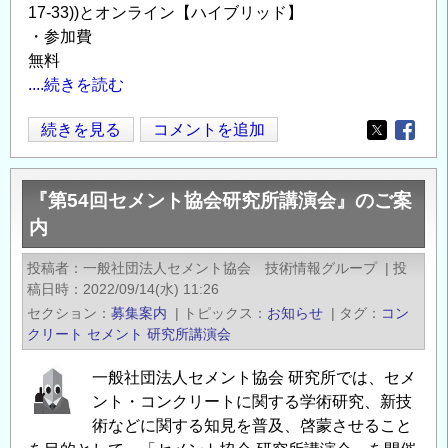
17-33))とオンライン【ハイブリッド】
・参加費
無料
....続きを読む
『第
続きを見る
コメントを追加
Opens in
Opens
55
回
『第54回セメント協会研究所講演会』のご案
セ
内
メ
ン
投稿者
一般社団法人セメント協会 技術情報グループ
|
投
ト
稿日時
2022/09/14(水) 11:26
協
セクション
募集案内
|
トピックス
お知らせ
|
タグ
コン
会
クリート
セメント
研究所講演会
研
一般社団法人セメント協会 研究所では、セメ
究
ント・コンクリートに関する学術研究、新技
所
術などに関する知見を普及、啓蒙させること
講