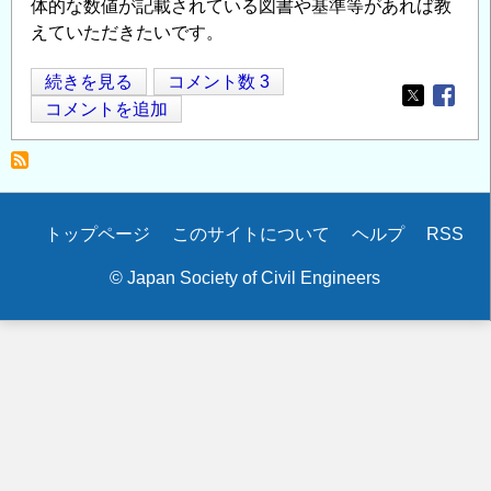
体的な数値が記載されている図書や基準等があれば教
えていただきたいです。
ケ
続きを見る
コメント数 3
Opens in
Opens
ー
コメントを追加
ブ
ル
の
耐
Secondary
トップページ
このサイトについて
ヘルプ
RSS
用
menu
年
© Japan Society of Civil Engineers
数
根
拠
の