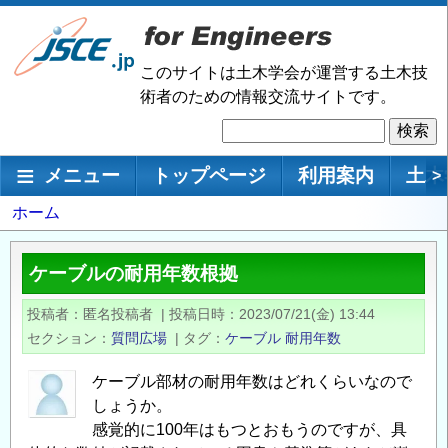
メ
イ
ン
このサイトは土木学会が運営する土木技
コ
術者のための情報交流サイトです。
ン
検
テ
索
ン
メインナビゲーション
メニュー
トップページ
利用案内
土木
>
ツ
に
パ
ホーム
移
ン
動
く
ケーブルの耐用年数根拠
ず
投稿者
匿名投稿者
|
投稿日時
2023/07/21(金) 13:44
セクション
質問広場
|
タグ
ケーブル
耐用年数
ケーブル部材の耐用年数はどれくらいなので
しょうか。
感覚的に100年はもつとおもうのですが、具