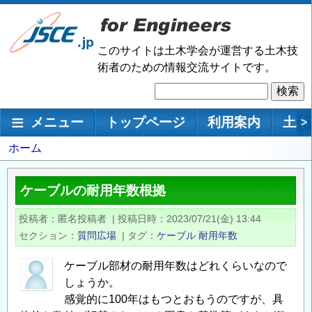
メ
イ
ン
このサイトは土木学会が運営する土木技
コ
術者のための情報交流サイトです。
ン
検
テ
索
ン
メインナビゲーション
メニュー
トップページ
利用案内
土木
>
ツ
に
パ
ホーム
移
ン
動
く
ケーブルの耐用年数根拠
ず
投稿者
匿名投稿者
|
投稿日時
2023/07/21(金) 13:44
セクション
質問広場
|
タグ
ケーブル
耐用年数
ケーブル部材の耐用年数はどれくらいなので
しょうか。
感覚的に100年はもつとおもうのですが、具