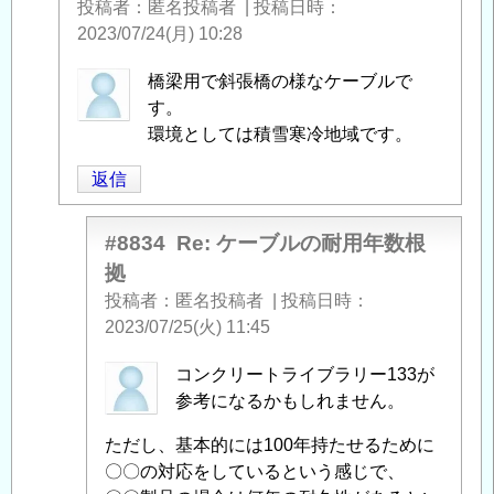
投稿者
匿名投稿者
|
投稿日時
2023/07/24(月) 10:28
匿
橋梁用で斜張橋の様なケーブルで
名
す。
投
環境としては積雪寒冷地域です。
稿
返信
者
に
よ
#8834
Re: ケーブルの耐用年数根
る
拠
「
Re:
投稿者
匿名投稿者
|
投稿日時
ケ
2023/07/25(火) 11:45
ー
ブ
匿
コンクリートライブラリー133が
ル
名
参考になるかもしれません。
の
投
ただし、基本的には100年持たせるために
耐
稿
〇〇の対応をしているという感じで、
用
者