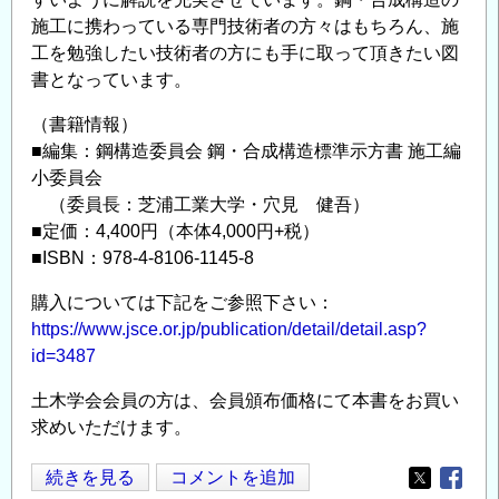
準
施工に携わっている専門技術者の方々はもちろん、施
示
工を勉強したい技術者の方にも手に取って頂きたい図
方
書となっています。
書
維
（書籍情報）
持
■編集：鋼構造委員会 鋼・合成構造標準示方書 施工編
管
小委員会
理
（委員長：芝浦工業大学・穴見 健吾）
■定価：4,400円（本体4,000円+税）
編』
■ISBN：978-4-8106-1145-8
の
購入については下記をご参照下さい：
https://www.jsce.or.jp/publication/detail/detail.asp?
id=3487
土木学会会員の方は、会員頒布価格にて本書をお買い
求めいただけます。
土
続きを見る
コメントを追加
Opens in
Opens