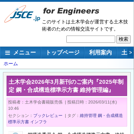
メ
イ
ン
このサイトは土木学会が運営する土木技
コ
術者のための情報交流サイトです。
ン
検
テ
索
ン
メインナビゲーション
メニュー
トップページ
利用案内
土木
>
ツ
に
パ
ホーム
移
ン
動
く
土木学会2026年3月新刊のご案内『2025年制
ず
定 鋼・合成構造標準示方書 維持管理編』
投稿者
土木学会書籍販売係
|
投稿日時
2026/03/11(水)
10:46
セクション
ブックレビュー
|
タグ
維持管理
鋼・合成構造
標準示方書
インフラ