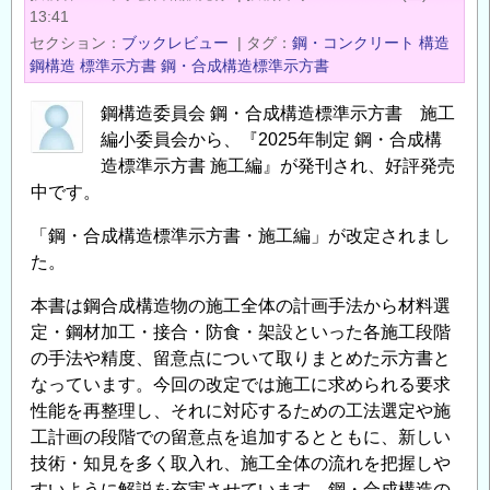
3
13:41
月
セクション
ブックレビュー
|
タグ
鋼・コンクリート
構造
新
鋼構造
標準示方書
鋼・合成構造標準示方書
刊
鋼構造委員会 鋼・合成構造標準示方書 施工
の
編小委員会から、『2025年制定 鋼・合成構
ご
造標準示方書 施工編』が発刊され、好評発売
案
中です。
内
『2025
「鋼・合成構造標準示方書・施工編」が改定されまし
年
た。
制
本書は鋼合成構造物の施工全体の計画手法から材料選
定
定・鋼材加工・接合・防食・架設といった各施工段階
鋼・
の手法や精度、留意点について取りまとめた示方書と
合
なっています。今回の改定では施工に求められる要求
成
性能を再整理し、それに対応するための工法選定や施
構
工計画の段階での留意点を追加するとともに、新しい
造
技術・知見を多く取入れ、施工全体の流れを把握しや
標
すいように解説を充実させています。鋼・合成構造の