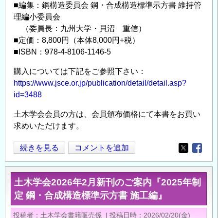
■編集：鋼構造委員会 鋼・合成構造標準示方書 維持管
理編小委員会
（委員長：九州大学・貝沼 重信）
■定価：8,800円（本体8,000円+税）
■ISBN：978-4-8106-1146-5
購入については下記をご参照下さい：
https://www.jsce.or.jp/publication/detail/detail.asp?
id=3488
土木学会会員の方は、会員頒布価格にて本書をお買い
求めいただけます。
土
続きを見る
コメントを追加
Opens in
Opens
木
学
土木学会2026年2月新刊のご案内『2025年制
会
定 鋼・合成構造標準示方書 施工編』
2026
年
投稿者
土木学会書籍販売係
|
投稿日時
2026/02/20(金)