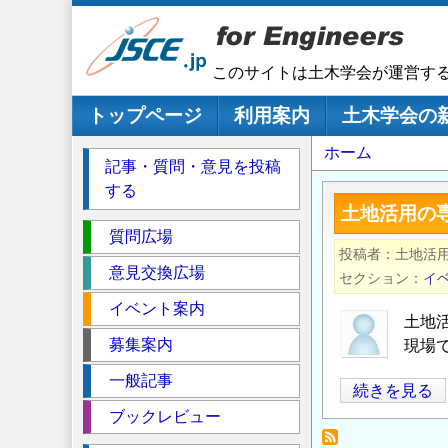
メ
イ
ン
このサイトは土木学会が運営す
コ
ン
メインナビゲーション
トップページ
利用案内
土木学会の
テ
パ
ホーム
ン
記事・質問・意見を投稿
ツ
ン
する
に
く
土地活用の
移
セ
ず
質問広場
動
投稿者
土地活
ク
意見交換広場
セクション
イ
シ
イベント案内
ョ
土地
ン
募集案内
現場
一般記事
土
続きを見る
地
ブックレビュー
活