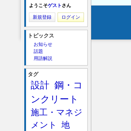
用
ようこそ
ゲスト
さん
の
Secondary
新規登録
ログイン
専
menu
門
資
トピックス
格
お知らせ
「土
話題
地
用語解説
活
用
タグ
プ
設計
鋼・コ
ラ
ン
ンクリート
ナ
ー
施工・マネジ
®」
認
メント
地
定