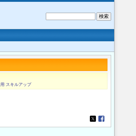
検
索
活用
スキルアップ
。
Opens in a new wi
Opens in a new