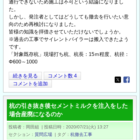
通行できないため施工は不可という結論になりまし
た。
しかし、発注者としてはどうしても撤去を行いたい意
向のため再検討になりました。
皆様の知識を拝借させていただけないでしょうか。
※過去の工事でサイレントパイラーは搬入できたよう
です。
「対象既存杭」現場打ち杭、杭長：15ｍ程度、杭径：
Φ600～1000
狭
続きを見る
コメント数 4
Opens in
Opens
隘
コメントを追加
区
間
杭の引き抜き後セメントミルクを注入をした
の
場合産廃になるのか
既
存
投稿者
岡田組
|
投稿日時
2020/07/21(火) 13:27
杭
セクション
質問広場
|
タグ
杭撤去工事
撤