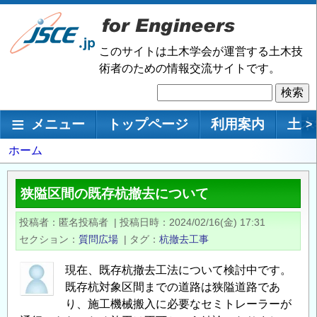
メ
イ
ン
このサイトは土木学会が運営する土木技
コ
術者のための情報交流サイトです。
ン
検
テ
索
ン
メインナビゲーション
メニュー
トップページ
利用案内
土木
>
ツ
に
パ
ホーム
移
ン
動
く
狭隘区間の既存杭撤去について
ず
投稿者
匿名投稿者
|
投稿日時
2024/02/16(金) 17:31
セクション
質問広場
|
タグ
杭撤去工事
現在、既存杭撤去工法について検討中です。
既存杭対象区間までの道路は狭隘道路であ
り、施工機械搬入に必要なセミトレーラーが