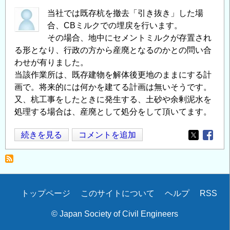
去
当社では既存杭を撤去「引き抜き」した場
に
合、CBミルクでの埋戻を行います。
つ
その場合、地中にセメントミルクが存置され
い
る形となり、行政の方から産廃となるのかとの問い合
て
わせが有りました。
の
当該作業所は、既存建物を解体後更地のままにする計
画で。将来的には何かを建てる計画は無いそうです。
又、杭工事をしたときに発生する、土砂や余剰泥水を
処理する場合は、産廃として処分をして頂いてます。
杭
続きを見る
コメントを追加
Opens in
Opens
の
引
き
抜
Secondary
トップページ
このサイトについて
ヘルプ
RSS
き
menu
後
© Japan Society of Civil Engineers
セ