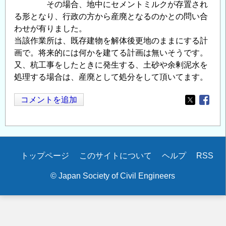
その場合、地中にセメントミルクが存置され
る形となり、行政の方から産廃となるのかとの問い合
わせが有りました。
当該作業所は、既存建物を解体後更地のままにする計
画で。将来的には何かを建てる計画は無いそうです。
又、杭工事をしたときに発生する、土砂や余剰泥水を
処理する場合は、産廃として処分をして頂いてます。
コメントを追加
Opens in
Opens
Secondary
トップページ
このサイトについて
ヘルプ
RSS
menu
© Japan Society of Civil Engineers