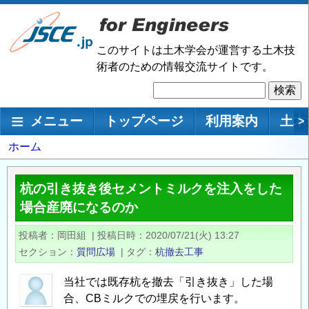
メ
イ
ン
このサイトは土木学会が運営する土木技
コ
術者のための情報交流サイトです。
ン
検
テ
索
ン
メインナビゲーション
メニュー
トップページ
利用案内
土木
>
ツ
に
パ
ホーム
移
ン
動
く
杭の引き抜き後セメントミルクを注入をした
ず
場合産廃になるのか
投稿者
岡田組
|
投稿日時
2020/07/21(火) 13:27
セクション
質問広場
|
タグ
杭撤去工事
当社では既存杭を撤去「引き抜き」した場
合、CBミルクでの埋戻を行います。