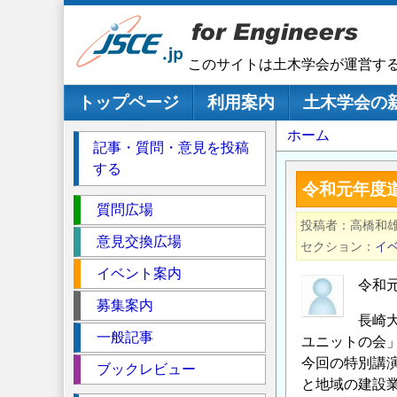
メ
イ
ン
このサイトは土木学会が運営す
コ
ン
メインナビゲーション
トップページ
利用案内
土木学会の
テ
パ
ホーム
ン
記事・質問・意見を投稿
ツ
ン
する
に
く
令和元年度
移
セ
ず
質問広場
動
投稿者
高橋和
ク
意見交換広場
セクション
イ
シ
イベント案内
ョ
令和
ン
募集案内
長崎
一般記事
ユニットの会
今回の特別講
ブックレビュー
と地域の建設