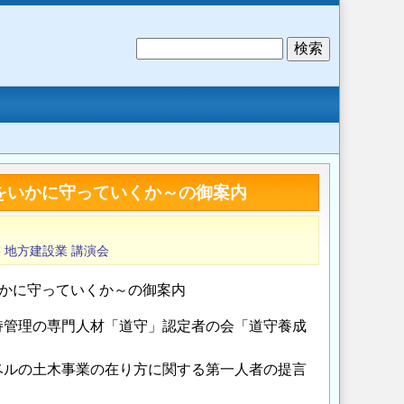
検
索
をいかに守っていくか～の御案内
業
地方建設業
講演会
いかに守っていくか～の御案内
持管理の専門人材「道守」認定者の会「道守養成
ベルの土木事業の在り方に関する第一人者の提言