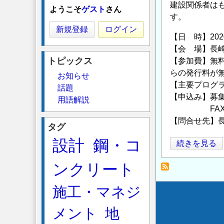
建設関係者は
ようこそ
ゲスト
さん
す。
新規登録
ログイン
【日 時】2020
【会 場】長崎
トピックス
【参加費】無料
らの発行料が
お知らせ
【主要プログラム
話題
【申込み】募集
用語解説
FAXまたはE-
【問合せ先】長崎
タグ
設計
鋼・コ
令
続きを見る
和
ンクリート
元
年
施工・マネジ
度
Secondary
道
メント
地
menu
守