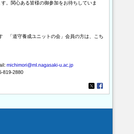
ます。関心ある皆様の御参加をお待ちしていま
です 「道守養成ユニットの会」会員の方は、こち
l:
michimori@ml.nagasaki-u.ac.jp
9-2880
Opens in a new wi
Opens in a new