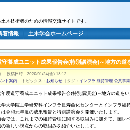
る土木技術者のための情報交流サイトです。
新着情報
土木学会ホームページ
道守養成ユニット成果報告会(特別講演会)～地方の道
雄
|
投稿日時
2020/01/24(金) 18:12
ベント案内
|
トピックス
お知らせ
|
タグ
インフラ
維持管理
公共事
元年度道守養成ユニット成果報告会(特別講演会)～地方の道を
大学大学院工学研究科インフラ長寿命化センターとインフラ維
」は令和元年度の成果報告と特別講演会を開催いたします。
演会では、これまでの維持管理に関する取組みに加えて、国レ
業の新しい視点からの取組みを紹介いたします。