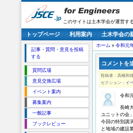
メ
イ
ン
このサイトは土木学会が運営す
コ
ン
メインナビゲーション
トップページ
利用案内
土木学会の
テ
パ
ホーム
令和元
ン
記事・質問・意見を投稿
ツ
ン
する
に
く
コメントを
移
セ
ず
質問広場
動
投稿者
高橋和
ク
意見交換広場
セクション
イ
シ
イベント案内
ョ
令和
ン
募集案内
長崎
一般記事
ユニットの会
今回の特別講
ブックレビュー
と地域の建設