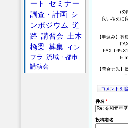
ート
セミナー
大
(3)特別講
調査・計画
シ
－良い考えに
ンポジウム
道
株式
路
講習会
土木
【申込み】募集
FAXまたは
橋梁
募集
イン
FAX: 095-81
フラ
流域・都市
E-mai
講演会
【問合せ先】
TEL: 09
コメントを
件名
投稿者名