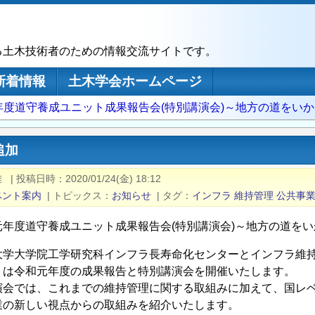
る土木技術者のための情報交流サイトです。
新着情報
土木学会ホームページ
年度道守養成ユニット成果報告会(特別講演会)～地方の道をい
追加
雄
|
投稿日時
2020/01/24(金) 18:12
ベント案内
|
トピックス
お知らせ
|
タグ
インフラ
維持管理
公共事
元年度道守養成ユニット成果報告会(特別講演会)～地方の道を
大学大学院工学研究科インフラ長寿命化センターとインフラ維
」は令和元年度の成果報告と特別講演会を開催いたします。
演会では、これまでの維持管理に関する取組みに加えて、国レ
業の新しい視点からの取組みを紹介いたします。