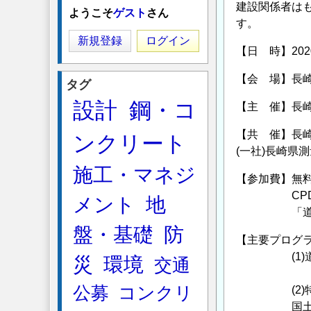
建設関係者は
ようこそ
ゲスト
さん
す。
新規登録
ログイン
【日 時】2020
【会 場】長崎
タグ
設計
鋼・コ
【主 催】長
【共 催】長崎
ンクリート
(一社)長崎県
施工・マネジ
【参加費】
CPDSが必
メント
地
「道守養成
盤・基礎
防
【主要プログ
(1)道守養
災
環境
交通
公募
コンクリ
(2)特別講
国土学総合