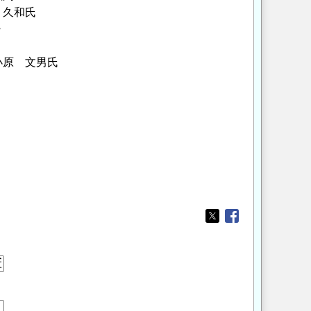
氏
・
原 文男氏
Opens in a new wi
Opens in a new