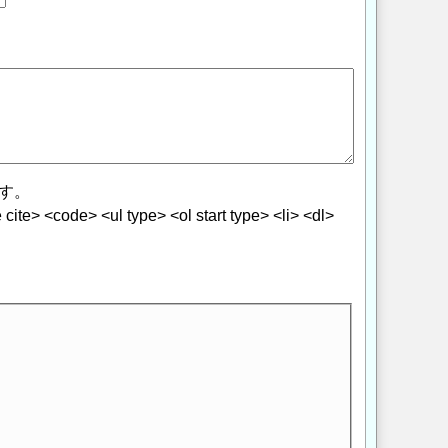
す。
> <code> <ul type> <ol start type> <li> <dl>