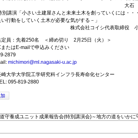
石 久和
演「小さい土建屋さんと未来土木を創っていくには・・
良い行動をしていく土木が必要な気がする－」
会社コイシ代表取締役 小
定員：先着250名 ＜締め切り 2月25日（火）＞
E-mailで申込みください
9-2879
l:
michimori@ml.nagasaki-u.ac.jp
長崎大学大学院工学研究科インフラ長寿命化センター
5-819-2880
追加