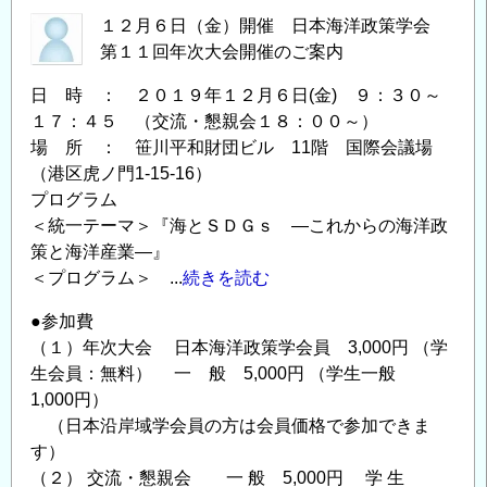
１２月６日（金）開催 日本海洋政策学会
第１１回年次大会開催のご案内
日 時 ： ２０１９年１２月６日(金) ９：３０～
１７：４５ （交流・懇親会１８：００～）
場 所 ： 笹川平和財団ビル 11階 国際会議場
（港区虎ノ門1-15-16）
プログラム
＜統一テーマ＞『海とＳＤＧｓ ―これからの海洋政
策と海洋産業―』
＜プログラム＞ ...
続きを読む
●参加費
（１）年次大会 日本海洋政策学会員 3,000円 （学
生会員：無料） 一 般 5,000円 （学生一般
1,000円）
（日本沿岸域学会員の方は会員価格で参加できま
す）
（２） 交流・懇親会 一 般 5,000円 学 生