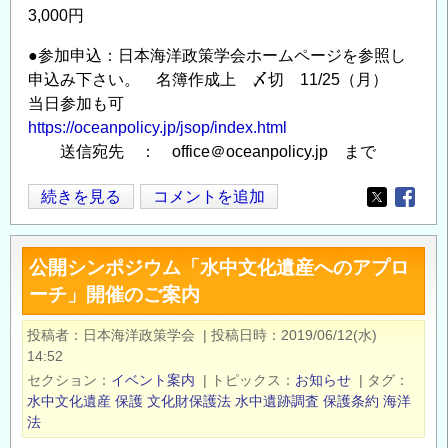
3,000円
●参加申込：日本海洋政策学会ホームページを参照し
申込み下さい。 名簿作成上 〆切 11/25（月）
当日参加も可
https://oceanpolicy.jp/jsop/index.html
送信宛先 ： office＠oceanpolicy.jp まで
日
続きを見る
コメントを追加
Opens in
Opens
本
海
公開シンポジウム「水中文化遺産へのアプロ
洋
ーチ」開催のご案内
政
策
投稿者
日本海洋政策学会
|
投稿日時
2019/06/12(水)
学
14:52
会
セクション
イベント案内
|
トピックス
お知らせ
|
タグ
第
水中文化遺産
保護
文化財保護法
水中遺跡調査
保護条約
海洋
１
法
１