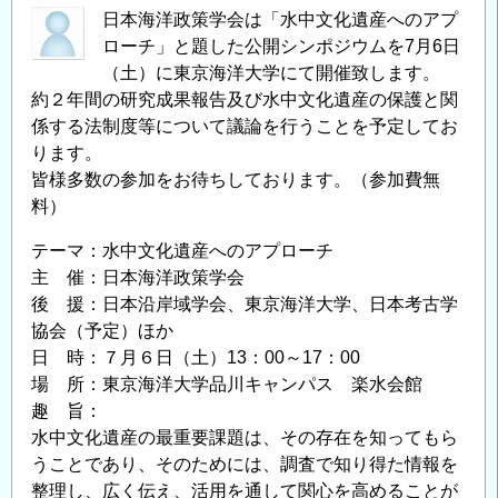
日本海洋政策学会は「水中文化遺産へのアプ
回
ローチ」と題した公開シンポジウムを7月6日
年
（土）に東京海洋大学にて開催致します。
次
約２年間の研究成果報告及び水中文化遺産の保護と関
大
係する法制度等について議論を行うことを予定してお
会
ります。
の
皆様多数の参加をお待ちしております。（参加費無
開
料）
催
の
テーマ：水中文化遺産へのアプローチ
主 催：日本海洋政策学会
後 援：日本沿岸域学会、東京海洋大学、日本考古学
協会（予定）ほか
日 時：７月６日（土）13：00～17：00
場 所：東京海洋大学品川キャンパス 楽水会館
趣 旨：
水中文化遺産の最重要課題は、その存在を知ってもら
うことであり、そのためには、調査で知り得た情報を
整理し、広く伝え、活用を通して関心を高めることが