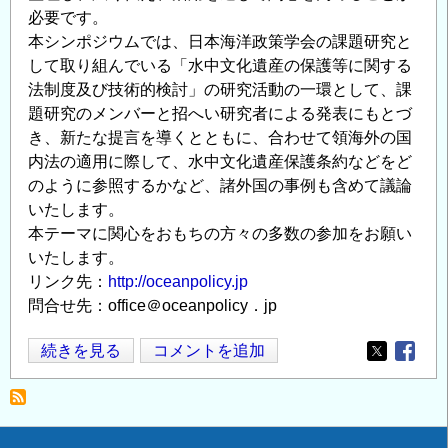
必要です。
本シンポジウムでは、日本海洋政策学会の課題研究と
して取り組んでいる「水中文化遺産の保護等に関する
法制度及び技術的検討」の研究活動の一環として、課
題研究のメンバーと招へい研究者による発表にもとづ
き、新たな提言を導くとともに、合わせて領海外の国
内法の適用に際して、水中文化遺産保護条約などをど
のように参照するかなど、諸外国の事例も含めて議論
いたします。
本テーマに関心をおもちの方々の多数の参加をお願い
いたします。
リンク先：
http://oceanpolicy.jp
問合せ先：office＠oceanpolicy．jp
公
続きを見る
コメントを追加
Opens in
Opens
開
シ
ン