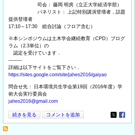
司会： 藤岡 明房（立正大学経済学部）
パネリスト： 上記特別講演登壇者，話題
提供登壇者
17:10～17:30 総合討論（フロア含む）
※本シンポジウムは土木学会継続教育（CPD）プログ
ラム（2.3単位）の
認定を受けています．
---------
詳細は以下サイトをご覧下さい．
https://sites.google.com/site/jahes2016/gaiyao
問合せ先： 日本環境共生学会第19回（2016年度）学
術大会実行委員会
jahes2016@gmail.com
日
続きを見る
コメントを追加
Opens in
Opens
本
環