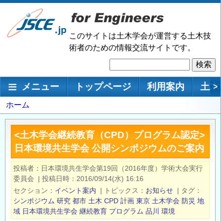
メ
イ
ン
このサイトは土木学会が運営する土木技
コ
術者のための情報交流サイトです。
ン
検
テ
索
ン
メインナビゲーション
メニュー
トップページ
利用案内
土木
>
ツ
に
パ
ホーム
移
ン
動
く
<土木学会継続教育（CPD）プログラム認定>
ず
日本環境共生学会 公開シンポジウムのご案内
投稿者
日本環境共生学会第19回（2016年度）学術大会実行
委員会
|
投稿日時
2016/09/14(水) 16:16
セクション
イベント案内
|
トピックス
お知らせ
|
タグ
シンポジウム
研究
都市
土木
CPD
計画
東京
土木学会
防災
地
域
日本環境共生学会
継続教育
プログラム
品川
環境