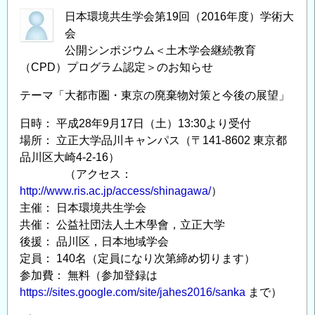
日本環境共生学会第19回（2016年度）学術大
会
公開シンポジウム＜土木学会継続教育
（CPD）プログラム認定＞のお知らせ
テーマ「大都市圏・東京の廃棄物対策と今後の展望」
日時： 平成28年9月17日（土）13:30より受付
場所： 立正大学品川キャンパス（〒141-8602 東京都
品川区大崎4-2-16）
（アクセス：
http://www.ris.ac.jp/access/shinagawa/
）
主催： 日本環境共生学会
共催： 公益社団法人土木學會，立正大学
後援： 品川区，日本地域学会
定員： 140名（定員になり次第締め切ります）
参加費： 無料（参加登録は
https://sites.google.com/site/jahes2016/sanka
まで）