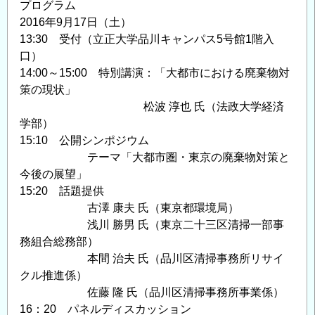
プログラム
2016年9月17日（土）
13:30 受付（立正大学品川キャンパス5号館1階入
口）
14:00～15:00 特別講演：「大都市における廃棄物対
策の現状」
松波 淳也 氏（法政大学経済
学部）
15:10 公開シンポジウム
テーマ「大都市圏・東京の廃棄物対策と
今後の展望」
15:20 話題提供
古澤 康夫 氏（東京都環境局）
浅川 勝男 氏（東京二十三区清掃一部事
務組合総務部）
本間 治夫 氏（品川区清掃事務所リサイ
クル推進係）
佐藤 隆 氏（品川区清掃事務所事業係）
16：20 パネルディスカッション